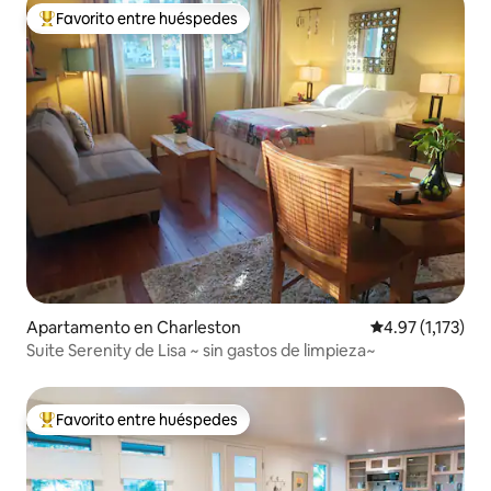
Favorito entre huéspedes
Favorito entre huéspedes preferido
Apartamento en Charleston
Calificación pro
4.97 (1,173)
Suite Serenity de Lisa ~ sin gastos de limpieza~
Favorito entre huéspedes
Favorito entre huéspedes preferido