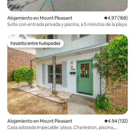
Alojamiento en Mount Pleasant
Calificación pr
4.97 (168)
Suite con entrada privada y piscina, a 5 minutos de la playa
Favorito entre huéspedes
Favorito entre huéspedes
Alojamiento en Mount Pleasant
Calificación p
4.94 (132)
Casa adosada impecable: playa, Charleston, piscina,
diversión