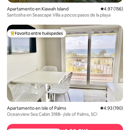
Apartamento en Kiawah Island
Calificación p
4.97 (156)
Santosha en Seascape Villa a pocos pasos de la playa
Favorito entre huéspedes
Favorito entre huéspedes preferido
Apartamento en Isle of Palms
Calificación pr
4.93 (190)
Oceanview Sea Cabin 318B- ¡Isle of Palms, SC!