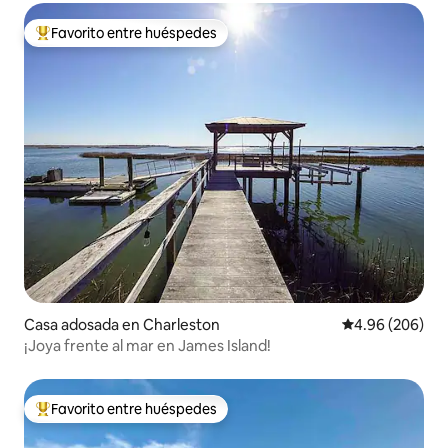
Favorito entre huéspedes
Favorito entre huéspedes preferido
Casa adosada en Charleston
Calificación pr
4.96 (206)
¡Joya frente al mar en James Island!
Favorito entre huéspedes
Favorito entre huéspedes preferido