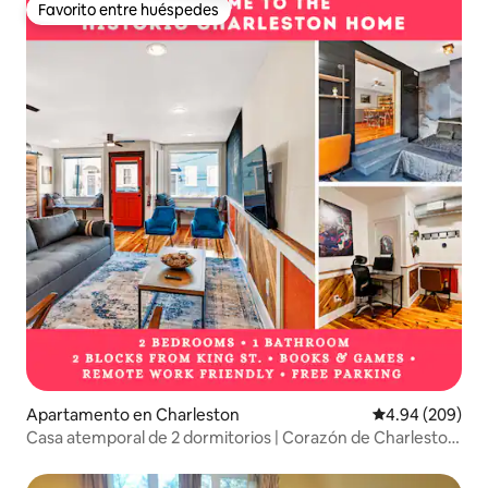
Favorito entre huéspedes
Favorito entre huéspedes
Apartamento en Charleston
Calificación pr
4.94 (209)
Casa atemporal de 2 dormitorios | Corazón de Charleston
| King St