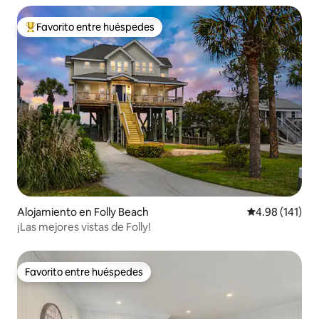
Favorito entre huéspedes
Favorito entre huéspedes preferido
Alojamiento en Folly Beach
Calificación p
4.98 (141)
¡Las mejores vistas de Folly!
Favorito entre huéspedes
Favorito entre huéspedes