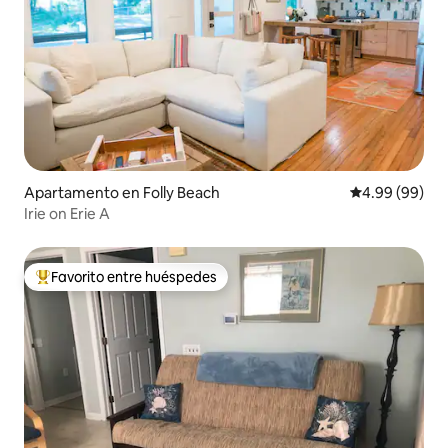
Apartamento en Folly Beach
Calificación p
4.99 (99)
Irie on Erie A
Favorito entre huéspedes
Favorito entre huéspedes preferido