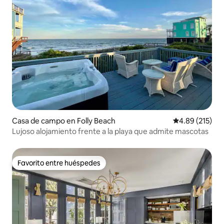
Casa de campo en Folly Beach
Calificación p
4.89 (215)
Lujoso alojamiento frente a la playa que admite mascotas
Favorito entre huéspedes
Favorito entre huéspedes