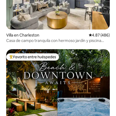
Villa en Charleston
Calificación pr
4.87 (486)
Casa de campo tranquila con hermoso jardín y piscina
climatizada
Favorito entre huéspedes
Favorito entre huéspedes preferido