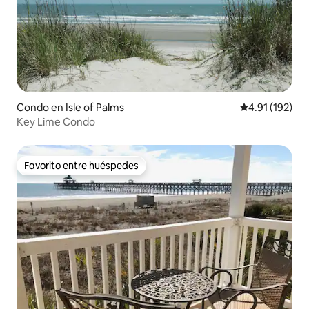
Condo en Isle of Palms
Calificación p
4.91 (192)
Key Lime Condo
Favorito entre huéspedes
Favorito entre huéspedes