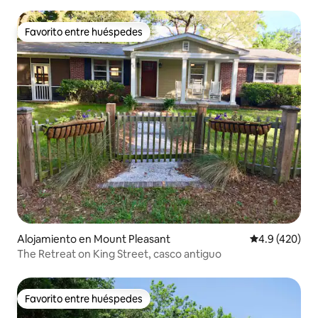
Favorito entre huéspedes
Favorito entre huéspedes
Alojamiento en Mount Pleasant
Calificación 
4.9 (420)
The Retreat on King Street, casco antiguo
Favorito entre huéspedes
Favorito entre huéspedes