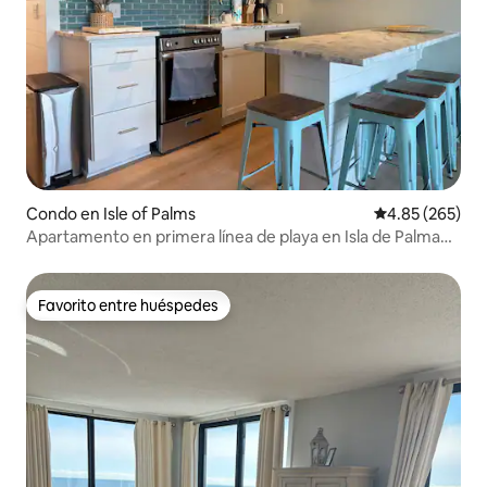
Condo en Isle of Palms
Calificación pr
4.85 (265)
Apartamento en primera línea de playa en Isla de Palma
con muelle privado
Favorito entre huéspedes
Favorito entre huéspedes