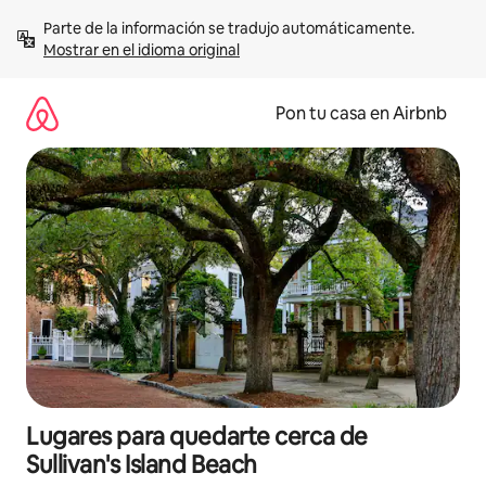
Omite
Parte de la información se tradujo automáticamente. 
el
Mostrar en el idioma original
contenido
Pon tu casa en Airbnb
Lugares para quedarte cerca de
Sullivan's Island Beach