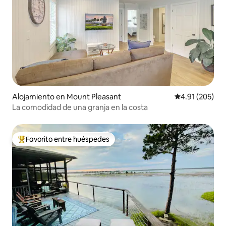
Alojamiento en Mount Pleasant
Calificación p
4.91 (205)
La comodidad de una granja en la costa
Favorito entre huéspedes
Favorito entre huéspedes preferido