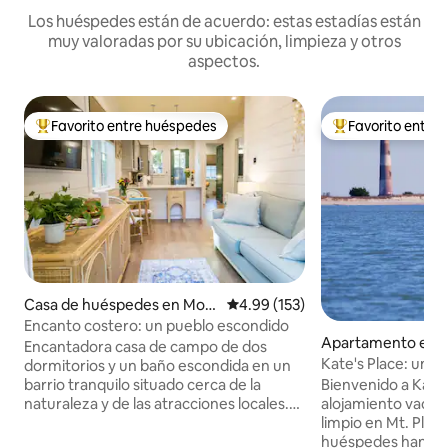
Los huéspedes están de acuerdo: estas estadías están
muy valoradas por su ubicación, limpieza y otros
aspectos.
Favorito entre huéspedes
Favorito entre
Favorito entre huéspedes preferido
Favorito entre hu
Casa de huéspedes en Mou
Calificación promedio: 4.99 de 5
4.99 (153)
nt Pleasant
Encanto costero: un pueblo escondido
Apartamento en M
Encantadora casa de campo de dos
asant
Kate's Place: un re
dormitorios y un baño escondida en un
Bienvenido a Kate'
barrio tranquilo situado cerca de la
alojamiento vacac
naturaleza y de las atracciones locales.
limpio en Mt. Pleasant. 
Nuestra casa de campo fue un espacio
huéspedes han des
cuidadosamente diseñado con atención