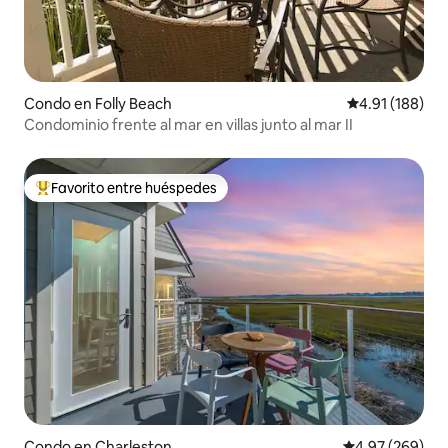
Condo en Folly Beach
Calificación p
4.91 (188)
Condominio frente al mar en villas junto al mar II
Favorito entre huéspedes
Favorito entre huéspedes preferido
Condo en Charleston
Calificación pr
4.97 (269)