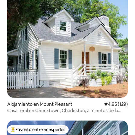
Alojamiento en Mount Pleasant
Calificación p
4.95 (129)
Casa rural en Chucktown, Charleston, a minutos de la
playa
Favorito entre huéspedes
Favorito entre huéspedes preferido