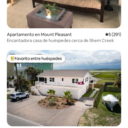
Apartamento en Mount Pleasant
Calificació
5 (291)
Encantadora casa de huéspedes cerca de Shem Creek
Favorito entre huéspedes
Favorito entre huéspedes preferido