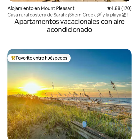
Alojamiento en Mount Pleasant
Calificación pr
4.88 (170)
Casa rural costera de Sarah: ¡Shem Creek 🛶 y la playa🏖!
Apartamentos vacacionales con aire
acondicionado
Favorito entre huéspedes
Favorito entre huéspedes preferido