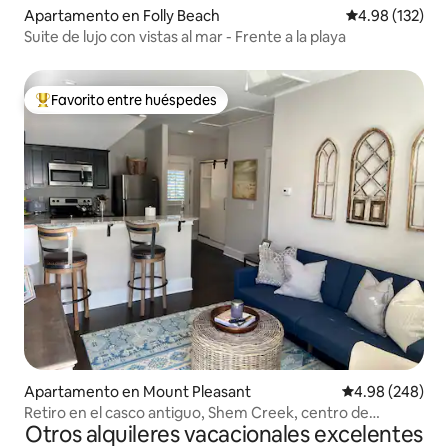
Apartamento en Folly Beach
Calificación p
4.98 (132)
Suite de lujo con vistas al mar - Frente a la playa
Favorito entre huéspedes
Favorito entre huéspedes preferido
Apartamento en Mount Pleasant
Calificación pr
4.98 (248)
Retiro en el casco antiguo, Shem Creek, centro de
Otros alquileres vacacionales excelentes
Charleston, playa