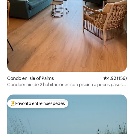
Condo en Isle of Palms
Calificación p
4.92 (156)
Condominio de 2 habitaciones con piscina a pocos pasos
de Front Beach, IOP
Favorito entre huéspedes
Favorito entre huéspedes preferido