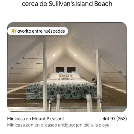
cerca de Sullivan's Island Beach
Favorito entre huéspedes
Favorito entre huéspedes preferido
Minicasa en Mount Pleasant
Calificación pr
4.97 (263)
Minicasa zen en el casco antiguo: ¡en bici a la playa!