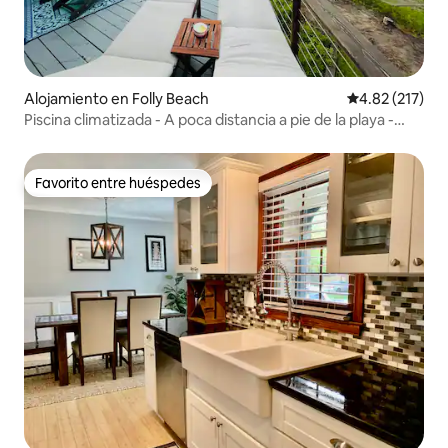
Alojamiento en Folly Beach
Calificación p
4.82 (217)
Piscina climatizada - A poca distancia a pie de la playa -
Jacuzzi - ¡A poca distancia a pie de la playa!
Favorito entre huéspedes
Favorito entre huéspedes