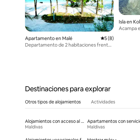
Isla en K
Acampa en
Maldivas
Apartamento en Malé
Calificación prome
5 (8)
Departamento de 2 habitaciones frente
al mar en Hulhumalé: acogedor y
totalmente equipado
Destinaciones para explorar
Otros tipos de alojamientos
Actividades
Alojamientos con acceso al lago
Maldivas
Maldivas
Alojamientos vacacionales frente a la playa
Mostrar más