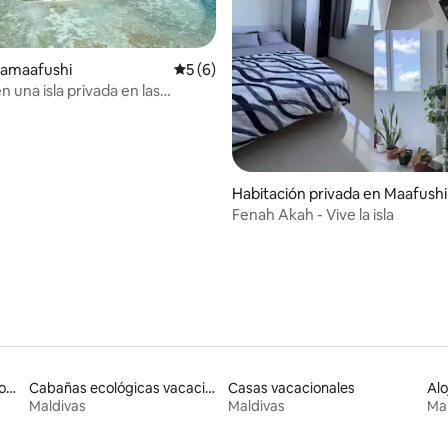
olamaafushi
Calificación promedio: 5 de 5, 6 reseñas
5 (6)
 una isla privada en las
dio: 5 de 5, 8 reseñas
Habitación privada en Maafushi
Fenah Akah - Vive la isla
Apartamentos con servicios incluidos vacacionales
Cabañas ecológicas vacacionales
Casas vacacionales
Alo
Maldivas
Maldivas
Mal