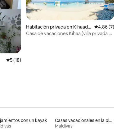
Habitación privada en Kihaadh
Calificación promedio
4.86 (7)
oo
Casa de vacaciones Kihaa (villa privada de
4 habitaciones)
Calificación promedio: 5 de 5, 18 reseñas
5 (18)
jamientos con un kayak
Casas vacacionales en la playa
divas
Maldivas