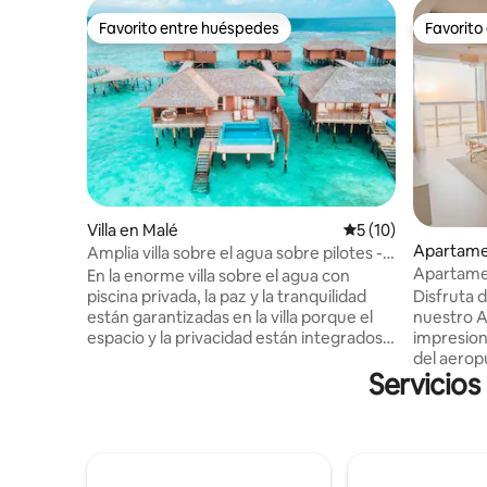
Favorito entre huéspedes
Favorito
Favorito entre huéspedes
Favorito
Villa en Malé
Calificación promed
5 (10)
Apartame
Amplia villa sobre el agua sobre pilotes -
Apartamen
Piscina privada
En la enorme villa sobre el agua con
mar
Disfruta 
piscina privada, la paz y la tranquilidad
nuestro A
están garantizadas en la villa porque el
impresion
espacio y la privacidad están integrados
del aero
en la esencia misma de este paraíso. >
Servicios
king y dor
Piscina privada > 3 adultos y 2 niños >
belleza pi
Amplio, 190 metros cuadrados. >
junto al mar. **Ten en cu
Desayuno flotante una vez durante la
nuestra p
estancia incluido > Accesible en
alojamient
hidroavión (se aplican cargos adicionales)
regulacio
> Posibilidad de estancia dividida en