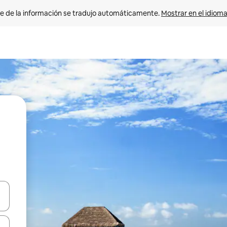
e de la información se tradujo automáticamente. 
Mostrar en el idioma
n las teclas de flecha hacia arriba y hacia abajo o explora con el tact