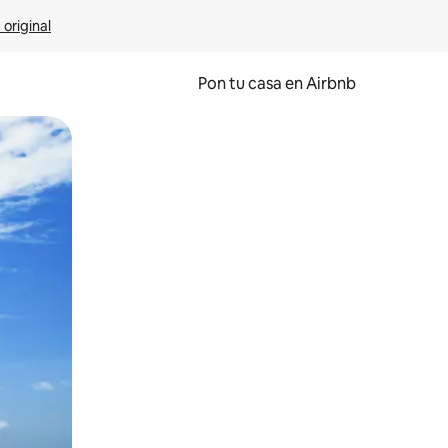
 original
Pon tu casa en Airbnb
o o desliza el dedo.