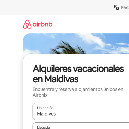
Omite
Part
el
contenido
Alquileres vacacionales
en Maldivas
Encuentra y reserva alojamientos únicos en
Airbnb
Ubicación
Cuando los resultados estén disponibles, navega co
Llegada