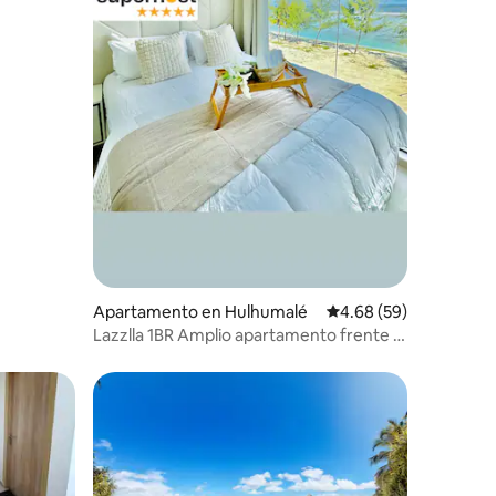
Apartamento en Hulhumalé
Calificación promedio:
4.68 (59)
Lazzlla 1BR Amplio apartamento frente a
la playa con vistas al mar
rido