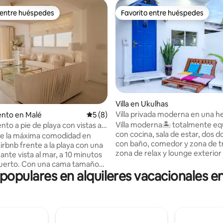
 entre huéspedes
Favorito entre huéspedes
 entre huéspedes
Favorito entre huéspedes
Villa en Ukulhas
io: 5 de 5, 10 reseñas
Villa privada moderna en una 
nto en Malé
Calificación promedio: 5 de 5, 8 reseñas
5 (8)
isla
Villa moderna🏝 totalmente eq
to a pie de playa con vistas al
con cocina, sala de estar, dos d
de la máxima comodidad en
con baño, comedor y zona de t
irbnb frente a la playa con una
zona de relax y lounge exterior 
ante vista al mar, a 10 minutos
🏝Pasa momentos inolvidables 
puerto. Con una cama tamaño
familia y amigos en la hermosa i
 populares en alquileres vacacionales e
mitorio doble, wifi gratuito y
Ukulhas en el paraíso de las Mal
ntoresca, es el refugio perfecto
La villa se encuentra en una cal
enta que
tranquila y segura, a 4 minutos a
ropiedad está clasificada como
playa, a 2 minutos a pie del puer
o en familia y sigue las
minuto a pie de una tienda. 🏝
nes de Maldivas emitiendo una