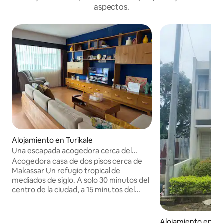
aspectos.
Alojamiento en Turikale
Una escapada acogedora cerca del
centro de Makassar
Acogedora casa de dos pisos cerca de
Makassar Un refugio tropical de
mediados de siglo. A solo 30 minutos del
centro de la ciudad, a 15 minutos del
aeropuerto y del centro comercial y
parque acuático más cercanos, a 30
minutos de impresionantes joyas
Alojamiento en Bi