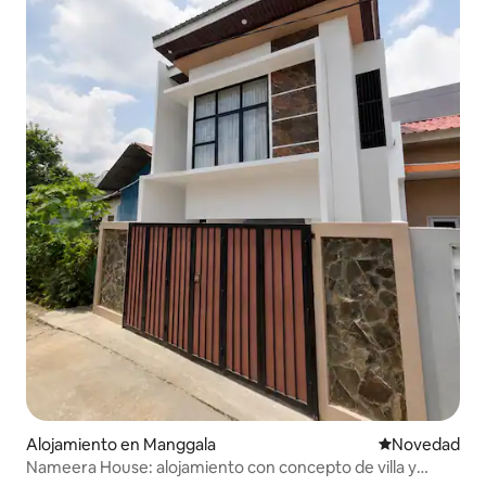
Alojamiento en Manggala
Lugar para ho
Novedad
Nameera House: alojamiento con concepto de villa y