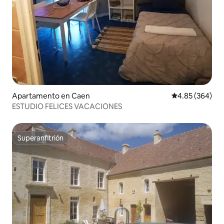
Apartamento en Caen
Calificación pr
4.85 (364)
ESTUDIO FELICES VACACIONES
Superanfitrión
Superanfitrión