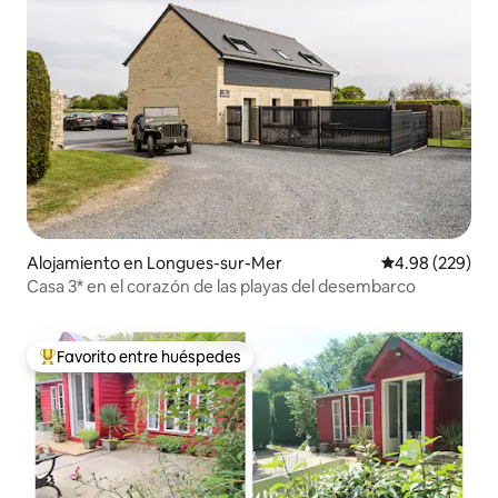
Alojamiento en Longues-sur-Mer
Calificación pr
4.98 (229)
Casa 3* en el corazón de las playas del desembarco
Favorito entre huéspedes
Favorito entre huéspedes preferido