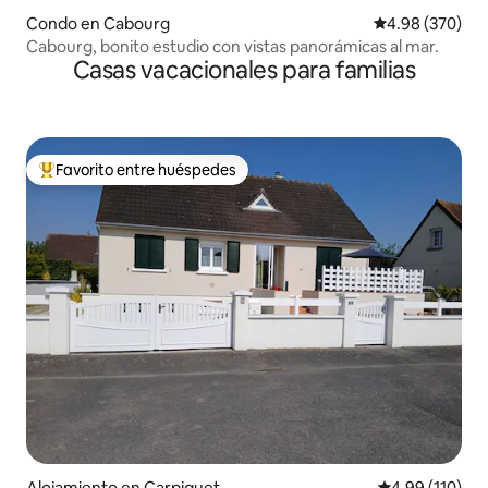
Condo en Cabourg
Calificación pr
4.98 (370)
Cabourg, bonito estudio con vistas panorámicas al mar.
Casas vacacionales para familias
Favorito entre huéspedes
Favorito entre huéspedes preferido
Alojamiento en Carpiquet
Calificación p
4.99 (110)