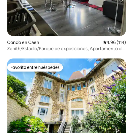
Condo en Caen
Calificación p
4.96 (114)
Zenith/Estadio/Parque de exposiciones, Apartamento de
2 dormitorios 4 personas estacionamiento
Favorito entre huéspedes
Favorito entre huéspedes