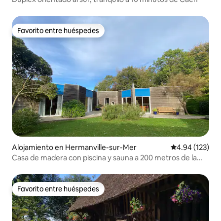
Favorito entre huéspedes
Favorito entre huéspedes
Alojamiento en Hermanville-sur-Mer
Calificación p
4.94 (123)
Casa de madera con piscina y sauna a 200 metros de la
playa
Favorito entre huéspedes
Favorito entre huéspedes