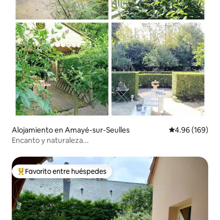
Alojamiento en Amayé-sur-Seulles
Calificación pr
4.96 (169)
Encanto y naturaleza...
Favorito entre huéspedes
Favorito entre huéspedes preferido