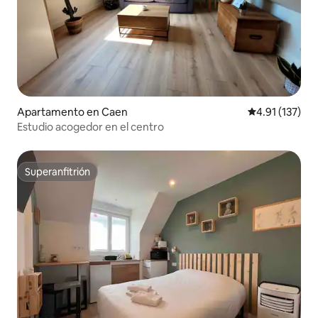
Apartamento en Caen
Calificación p
4.91 (137)
Estudio acogedor en el centro
Superanfitrión
Superanfitrión