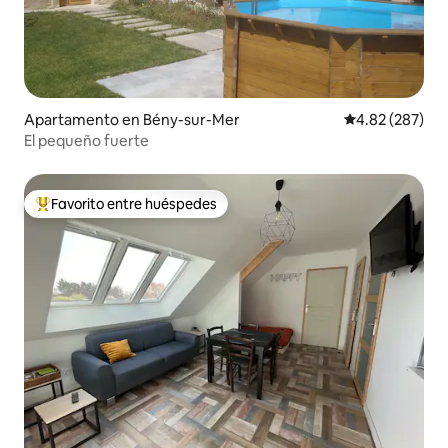
Apartamento en Bény-sur-Mer
Calificación pr
4.82 (287)
El pequeño fuerte
Favorito entre huéspedes
Favorito entre huéspedes preferido