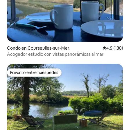
Condo en Courseulles-sur-Mer
Calificación 
4.9 (130)
Acogedor estudio con vistas panorámicas al mar
Favorito entre huéspedes
Favorito entre huéspedes