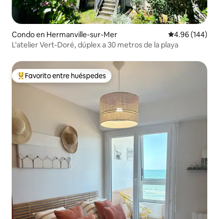
Condo en Hermanville-sur-Mer
Calificación pr
4.96 (144)
L'atelier Vert-Doré, dúplex a 30 metros de la playa
Favorito entre huéspedes
Favorito entre huéspedes preferido