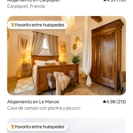
Carpiquet, Francia
Favorito entre huéspedes
Favorito entre huéspedes preferido
Alojamiento en Le Manoir
Calificación p
4.98 (213)
Casa de campo con piscina y jacuzzi
Favorito entre huéspedes
Favorito entre huéspedes preferido