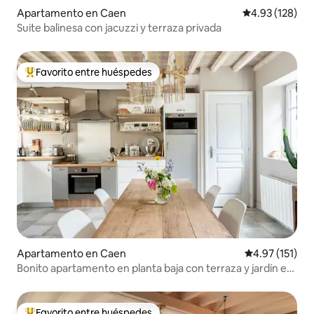
Apartamento en Caen
Calificación p
4.93 (128)
Suite balinesa con jacuzzi y terraza privada
Favorito entre huéspedes
Favorito entre huéspedes preferido
Apartamento en Caen
Calificación p
4.97 (151)
Bonito apartamento en planta baja con terraza y jardín en
el centro de la ciudad
Favorito entre huéspedes