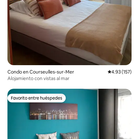
Condo en Courseulles-sur-Mer
Calificación p
4.93 (157)
Alojamiento con vistas al mar
Favorito entre huéspedes
Favorito entre huéspedes