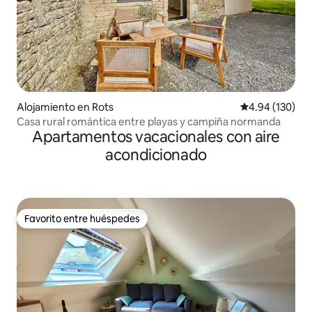
Alojamiento en Rots
Calificación pr
4.94 (130)
Casa rural romántica entre playas y campiña normanda
Apartamentos vacacionales con aire
acondicionado
Favorito entre huéspedes
Favorito entre huéspedes