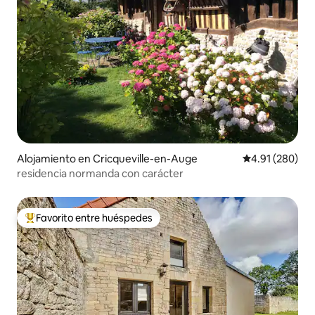
Alojamiento en Cricqueville-en-Auge
Calificación pr
4.91 (280)
residencia normanda con carácter
Favorito entre huéspedes
Favorito entre huéspedes preferido