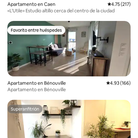
Apartamento en Caen
Calificación p
4.75 (217)
«L'Utile» Estudio altillo cerca del centro de la ciudad
Favorito entre huéspedes
Favorito entre huéspedes
Apartamento en Bénouville
Calificación pr
4.93 (166)
Apartamento en Bénouville
Superanfitrión
Superanfitrión