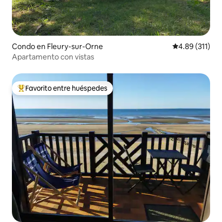
Condo en Fleury-sur-Orne
Calificación p
4.89 (311)
Apartamento con vistas
Favorito entre huéspedes
Favorito entre huéspedes preferido