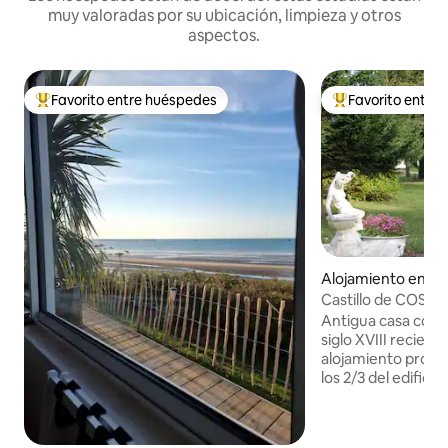
muy valoradas por su ubicación, limpieza y otros
aspectos.
Favorito entre huéspedes
Favorito entre
Favorito entre huéspedes preferido
Favorito entre hu
Alojamiento en Ho
gues
Castillo de COSTI
Antigua casa con c
siglo XVIII recien
alojamiento propu
los 2/3 del edificio
Los huéspedes pue
entrada privada y 
totalmente dedicada