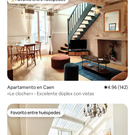
Favorito entre huéspedes preferido
Apartamento en Caen
Calificación pr
4.96 (142)
«Le clocher» - Excelente dúplex con vistas
Favorito entre huéspedes
Favorito entre huéspedes