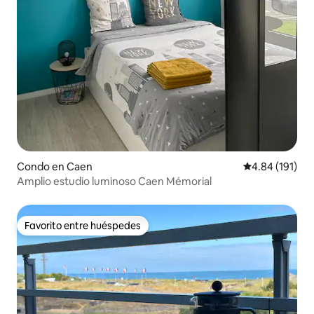
Condo en Caen
Calificación p
4.84 (191)
Amplio estudio luminoso Caen Mémorial
Favorito entre huéspedes
Favorito entre huéspedes