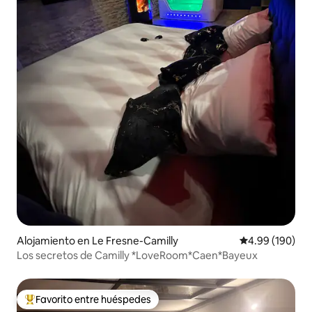
Alojamiento en Le Fresne-Camilly
Calificación pr
4.99 (190)
Los secretos de Camilly *LoveRoom*Caen*Bayeux
Favorito entre huéspedes
Favorito entre huéspedes preferido