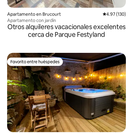
Apartamento en Brucourt
Calificación p
4.97 (130)
Apartamento con jardín
Otros alquileres vacacionales excelentes
cerca de Parque Festyland
Favorito entre huéspedes
Favorito entre huéspedes