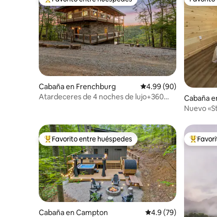
Favorito entre huéspedes preferido
Favorito
Cabaña en Frenchburg
Calificación promedio:
4.99 (90)
Atardeceres de 4 noches de lujo+360
Cabaña e
vistas,+jacuzzi cerca de RRG
Nuevo «St
fogata y 
Favorito entre huéspedes
Favor
Favorito entre huéspedes preferido
Favorito
Cabaña en Campton
Calificación promedio
4.9 (79)