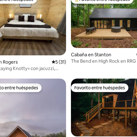
 entre huéspedes
Favorito entre huéspedes prefe
 4.99 de 5, 90 reseñas
Cabaña en Stanton
The Bend en High Rock en RRG
n Rogers
Calificación promedio: 5 de 5, 31 reseñas
5 (31)
aying Knotty» con jacuzzi,
bar de café
ito entre huéspedes
Favorito entre huéspedes
 entre huéspedes preferido
Favorito entre huéspedes
: 4.9 de 5, 79 reseñas