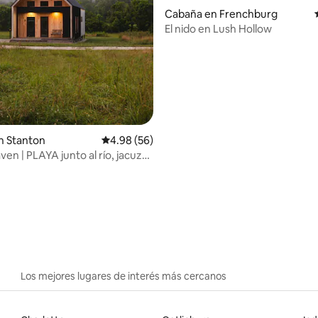
Cabaña en Frenchburg
El nido en Lush Hollow
n Stanton
Calificación promedio: 4.98 de 5, 56 reseñas
4.98 (56)
ven | PLAYA junto al río, jacuzzi,
rellada
Los mejores lugares de interés más cercanos