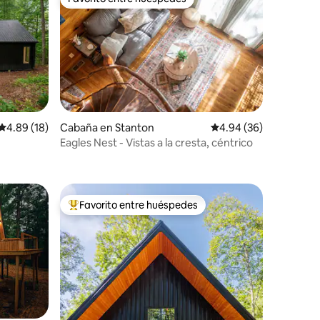
rido
Favorito entre huéspedes
Calificación promedio: 4.89 de 5, 18 reseñas
4.89 (18)
Cabaña en Stanton
Calificación promedio:
4.94 (36)
Eagles Nest - Vistas a la cresta, céntrico
Favorito entre huéspedes
Favorito entre huéspedes preferido