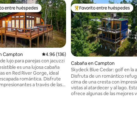
ito entre huéspedes
Favorito entre huéspedes
 entre huéspedes preferido
Favorito entre huéspedes prefe
n Campton
Calificación promedio: 4.96 de 5, 136 reseñas
4.96 (136)
de lujo para parejas con jacuzzi
Cabaña en Campton
esistible es una lujosa cabaña
Skydeck Blue Cedar: golf en la 
jas en Red River Gorge, ideal
sauna, jacuzzi
Disfruta de un romántico refugi
escapada romántica. Disfrute
cima de una cresta con impres
impresionantes a través de las
vistas al atardecer y al lago. Es
ntanas, relájese en la
ofrece algunas de las mejores v
 ducha con azulejos diseñada
todo Red River Gorge. Relájate 
personas o descanse en la
jacuzzi, relájate en la sauna de 
 hidromasaje privada. La
disfruta de tu propio putting gr
enta con una cocina
azotea por encima de los árbol
te equipada con
Termina la noche junto a la ch
mésticos modernos, un lujoso
interior o cocina una comida g
uero que se convierte en un
la cocina bien surtida. Perfecto
io: 5 de 5, 65 reseñas
 queen y una cama king que los