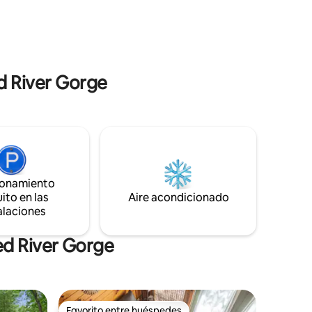
e buscan
tranquila, admite mascotas y está cerca
odidades
de rutas de senderismo, escalada y
istas
senderos panorámicos. The Turtle
 ángulos.
combina arte, música y naturaleza en un
relajante refugio en Kentucky.
ed River Gorge
ionamiento
ito en las
Aire acondicionado
alaciones
ed River Gorge
Favorito entre huéspedes