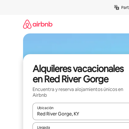
Omite
Part
el
contenido
Alquileres vacacionales
en Red River Gorge
Encuentra y reserva alojamientos únicos en
Airbnb
Ubicación
Cuando los resultados estén disponibles, navega co
Llegada