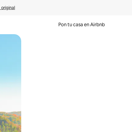
 original
Pon tu casa en Airbnb
o o desliza el dedo.