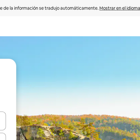
e de la información se tradujo automáticamente. 
Mostrar en el idioma
n las teclas de flecha hacia arriba y hacia abajo o explora con el tact