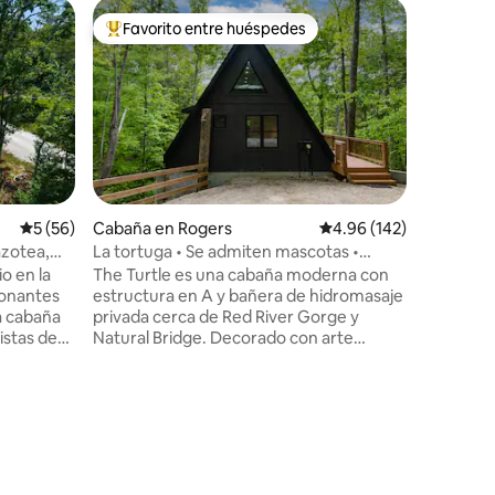
Cabaña e
Favorito entre huéspedes
Favor
rido
Favorito entre huéspedes preferido
Favorit
The Peak 
Red Rive
Cabaña m
en Red R
propietar
profesio
(2 camas 
Disfrute 
velocidad
boscoso, 
Calificación promedio: 5 de 5, 56 reseñas
5 (56)
Cabaña en Rogers
Calificación promedio: 
4.96 (142)
aventura.
azotea,
La tortuga • Se admiten mascotas •
Natural B
Jacuzzi • Romántico
o en la
The Turtle es una cabaña moderna con
minutos 
ionantes
estructura en A y bañera de hidromasaje
Appalach
ta cabaña
privada cerca de Red River Gorge y
excursion
istas de
Natural Bridge. Decorado con arte
bodas o 
en el
popular original de artistas del condado
Todas las
la azotea y
de Wolfe, ofrece vistas al bosque,
Cabins a
een en la
televisión al aire libre, wifi rápido y una
es.
acogedora comodidad. Esta escapada
imenea
aislada pero práctica es perfecta para
ourmet en
parejas o amigos que buscan una
 para
escapada romántica o aventurera. Es