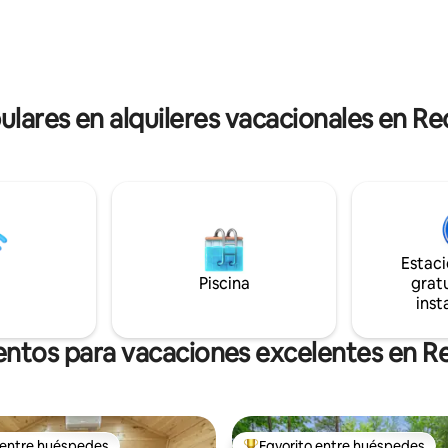
parejas o familias pequeñas qu
 elogian por su increíble
una escapada de lujo con com
. Disfrute de la combinación
únicas, un entorno tranquilo y v
 de romance, comodidad y
impresionantes desde todos los
tural.
ulares en alquileres vacacionales en R
Estac
Piscina
gratu
inst
entos para vacaciones excelentes en R
 entre huéspedes
Favorito entre huéspedes