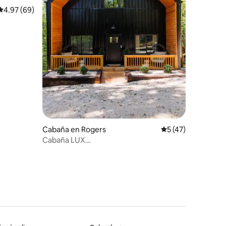
Calificación promedio: 4.97 de 5, 69 reseñas
4.97 (69)
Cabaña en Rogers
Calificación prome
5 (47)
Cabaña LUX
A‑Frame*Jacuzzi*Hoguera*Panorámica*Romántica