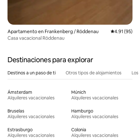
Apartamento en Frankenberg / Röddenau
Calificación 
4.91 (95)
Casa vacacional Röddenau
Destinaciones para explorar
Destinos a un paso de ti
Otros tipos de alojamientos
Los 
Ámsterdam
Múnich
Alquileres vacacionales
Alquileres vacacionales
Bruselas
Hamburgo
Alquileres vacacionales
Alquileres vacacionales
Estrasburgo
Colonia
Alquileres vacacionales
Alquileres vacacionales