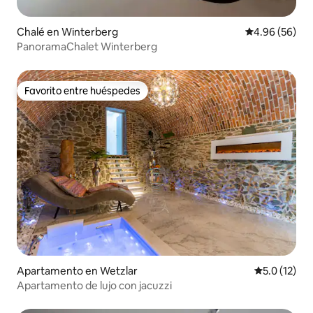
Chalé en Winterberg
Calificación p
4.96 (56)
PanoramaChalet Winterberg
Favorito entre huéspedes
Favorito entre huéspedes
Apartamento en Wetzlar
Calificación
5.0 (12)
Apartamento de lujo con jacuzzi