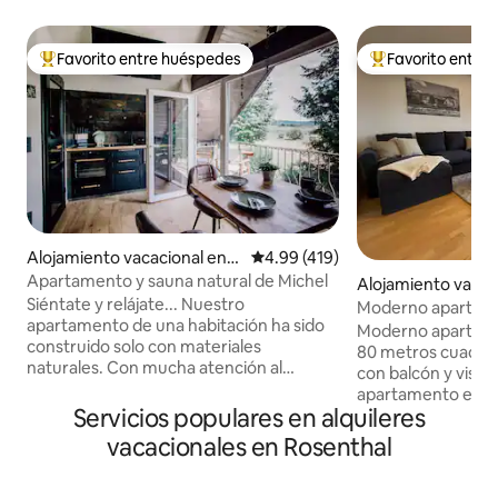
Favorito entre huéspedes
Favorito entre
Favorito entre huéspedes preferido
Favorito entre hu
Alojamiento vacacional en
Calificación promedio: 4.99 de 5
4.99 (419)
Grünberg
Apartamento y sauna natural de Michel
Alojamiento vacac
Siéntate y relájate... Nuestro
Marburgo
Moderno apartame
apartamento de una habitación ha sido
una zona tranquila
Moderno apartame
construido solo con materiales
80 metros cuadra
naturales. Con mucha atención al
con balcón y vistas
detalle, he trabajado aquí pizarra natural
apartamento está s
y madera de roble. El interior de alta
Servicios populares en alquileres
de Marbach. El cen
calidad invita a relajarse. Aquí, a las
encuentra a 15 minu
vacacionales en Rosenthal
puertas de Vogelsberg, se encuentra,
encuentra justo al
entre otras cosas, la entrada a la ruta de
invita a relajarte 
bicicleta de montaña volcánica