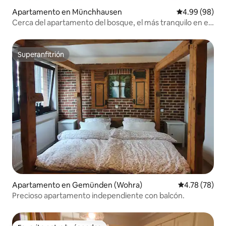
Apartamento en Münchhausen
Calificación p
4.99 (98)
Cerca del apartamento del bosque, el más tranquilo en el
bosque del castillo.
Superanfitrión
Superanfitrión
Apartamento en Gemünden (Wohra)
Calificación 
4.78 (78)
Precioso apartamento independiente con balcón.