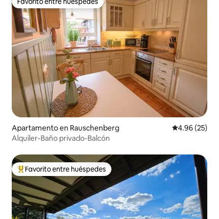
Favorito entre huéspedes
Favorito entre huéspedes
Apartamento en Rauschenberg
Calificación p
4.96 (25)
Alquiler-Baño privado-Balcón
Favorito entre huéspedes
Favorito entre huéspedes preferido