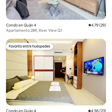
Condo en Quận 4
Calificación 
4.79 (29)
Apartamento 2BR, River View Q1
Favorito entre huéspedes
Favorito entre huéspedes
Condo en Quận 4
Calificación p
4.96 (23)