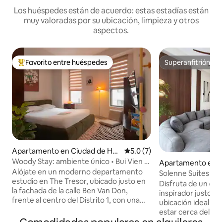
Los huéspedes están de acuerdo: estas estadías están
muy valoradas por su ubicación, limpieza y otros
aspectos.
Favorito entre huéspedes
Superanfitrión
Favorito entre huéspedes preferido
Superanfitrión
Apartamento en Ciudad de Ho
Calificación promedio: 5.0 de
5.0 (7)
Chi Minh
Woody Stay: ambiente único • Bui Vien a
Apartamento en C
6 minutos, D1 Central
Alójate en un moderno departamento
Chi Minh
Solenne Suites 3 d
estudio en The Tresor, ubicado justo en
Vista a la ciudad •
Disfruta de un espa
la fachada de la calle Ben Van Don,
inspirador justo en
frente al centro del Distrito 1, con una
ubicación ideal pa
hermosa vista del río Saigón. El
estar cerca del c
departamento está totalmente
día de exploración