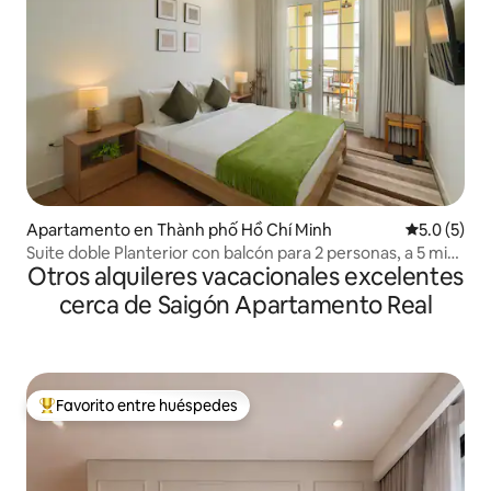
Apartamento en Thành phố Hồ Chí Minh
Calificació
5.0 (5)
Suite doble Planterior con balcón para 2 personas, a 5 min
Otros alquileres vacacionales excelentes
del D1
cerca de Saigón Apartamento Real
Favorito entre huéspedes
Favorito entre huéspedes preferido