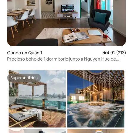
Condo en Quận 1
Calificación p
4.92 (213)
Precioso boho de 1 dormitorio junto a Nguyen Hue de
Circadian
Superanfitrión
Superanfitrión