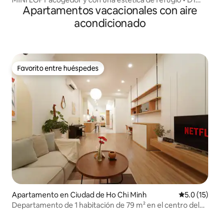
Apartamentos vacacionales con aire
City Center
acondicionado
Favorito entre huéspedes
Favorito entre huéspedes
Apartamento en Ciudad de Ho Chi Minh
Calificación
5.0 (15)
Departamento de 1 habitación de 79 m² en el centro del
Distrito 1 – tranquilo