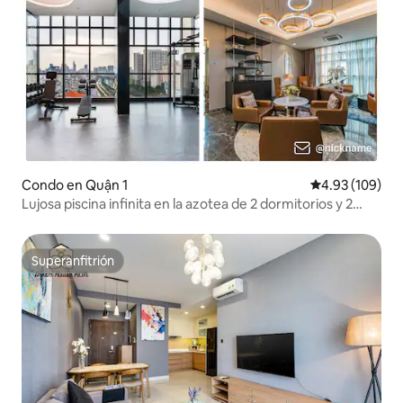
Condo en Quận 1
Calificación pr
4.93 (109)
Lujosa piscina infinita en la azotea de 2 dormitorios y 2
baños, gimnasio
Superanfitrión
Superanfitrión