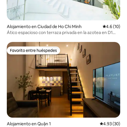
Alojamiento en Ciudad de Ho Chi Minh
Calificación
4.6 (10)
Ático espacioso con terraza privada en la azotea en D1
HCMC
Favorito entre huéspedes
Favorito entre huéspedes
Alojamiento en Quận 1
Calificación p
4.93 (30)