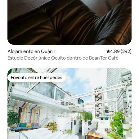
Alojamiento en Quận 1
Calificación pr
4.89 (292)
Estudio Decór único Oculto dentro de BeanTer Café
Favorito entre huéspedes
Favorito entre huéspedes