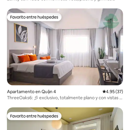
Favorito entre huéspedes
Favorito entre huéspedes
Apartamento en Quận 4
Calificación 
4.95 (37)
ThreeOaks6: 彡 exclusivo, totalmente plano y con vistas a
Bitexco
Favorito entre huéspedes
Favorito entre huéspedes