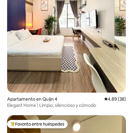
Apartamento en Quận 4
Calificación p
4.89 (38)
Elegant Home | Limpio, silencioso y cómodo
Favorito entre huéspedes
Favorito entre huéspedes preferido