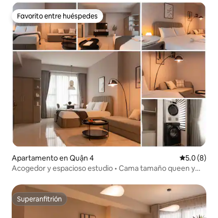
Favorito entre huéspedes
Favorito entre huéspedes
Apartamento en Quận 4
Calificació
5.0 (8)
Acogedor y espacioso estudio • Cama tamaño queen y
sofá cama • Centro de la ciudad
Superanfitrión
Superanfitrión