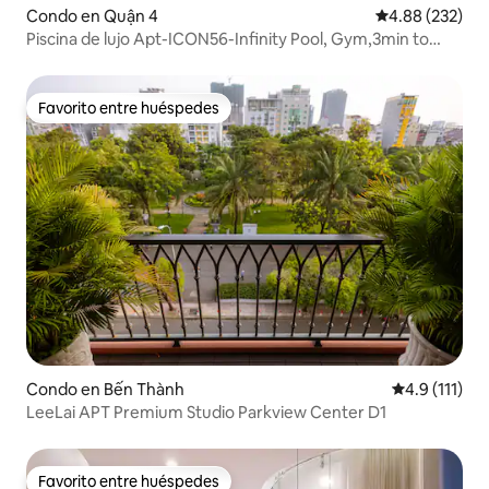
Condo en Quận 4
Calificación pr
4.88 (232)
Piscina de lujo Apt-ICON56-Infinity Pool, Gym,3min to
Centr
Favorito entre huéspedes
Favorito entre huéspedes
Condo en Bến Thành
Calificación 
4.9 (111)
LeeLai APT Premium Studio Parkview Center D1
Favorito entre huéspedes