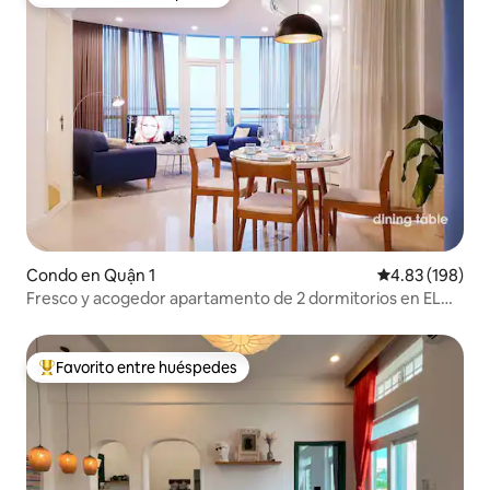
Favorito entre huéspedes
Condo en Quận 1
Calificación pr
4.83 (198)
Fresco y acogedor apartamento de 2 dormitorios en EL
CORAZÓN de HCMCity
Favorito entre huéspedes
Favorito entre huéspedes preferido