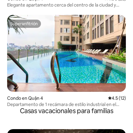
Elegante apartamento cerca del centro de la ciudad y
distritos vibrantes
Superanfitrión
Superanfitrión
Condo en Quận 4
Calificación
4.5 (12)
Departamento de 1 recámara de estilo industrial en el
Casas vacacionales para familias
centro