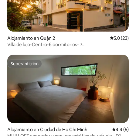
Alojamiento en Quận 2
Calificación
5.0 (23)
Villa de lujo•Centro•6 dormitorios• 7
baños•Piscina•Sauna•KTV•Bi-a
Superanfitrión
Superanfitrión
Alojamiento en Ciudad de Ho Chi Minh
Calificació
4.4 (5)
MINI LOFT acogedor y con una estética de refugio • D1