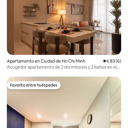
Apartamento en Ciudad de Ho Chi Minh
Calificación
4.83 (6)
Acogedor apartamento de 2 dormitorios y 2 baños en el
Tresor | Corazón de Saigón
Favorito entre huéspedes
Favorito entre huéspedes