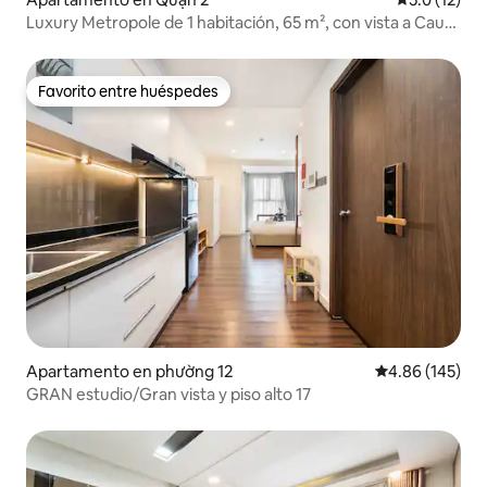
Luxury Metropole de 1 habitación, 65 m², con vista a Cau
Ba Son
Favorito entre huéspedes
Favorito entre huéspedes
Apartamento en phường 12
Calificación pr
4.86 (145)
GRAN estudio/Gran vista y piso alto 17