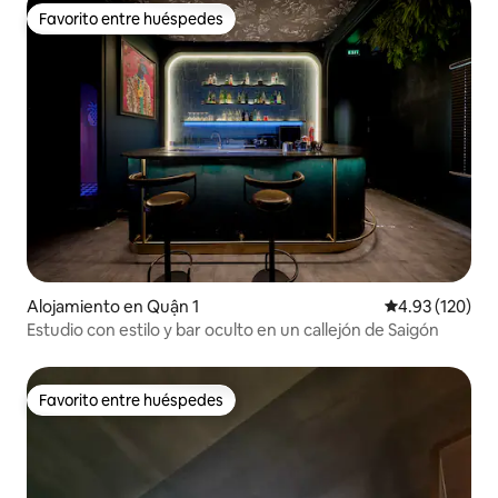
Favorito entre huéspedes
Favorito entre huéspedes
Alojamiento en Quận 1
Calificación p
4.93 (120)
Estudio con estilo y bar oculto en un callejón de Saigón
Favorito entre huéspedes
Favorito entre huéspedes