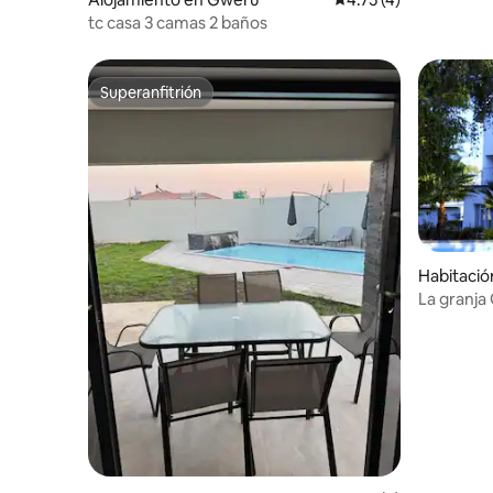
tc casa 3 camas 2 baños
Superanfitrión
Superanfitrión
Habitació
La granja