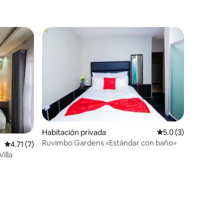
Habitación privada
Calificación promed
5.0 (3)
Ruvimbo Gardens «Estándar con baño»
Calificación promedio: 4.71 de 5, 7 reseñas
4.71 (7)
illa