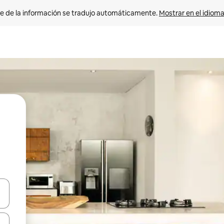
e de la información se tradujo automáticamente. 
Mostrar en el idioma
n las teclas de flecha hacia arriba y hacia abajo o explora con el tact