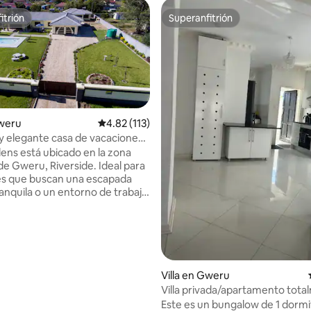
itrión
Superanfitrión
itrión
Superanfitrión
Gweru
Calificación promedio: 4.82 de 5, 113 reseñas
4.82 (113)
 elegante casa de vacaciones
na
dens está ubicado en la zona
 4.71 de 5, 17 reseñas
de Gweru, Riverside. Ideal para
s que buscan una escapada
ranquila o un entorno de trabajo
 Situado a 10 minutos del centro
ad, accesible desde todas las
 principales. 4 dormitorios
e amueblados que incluyen un
vado, que ofrecen cómodas
a caliente y vestidor. Así
Villa en Gweru
hermosa zona ajardinada,
Villa privada/apartamento tot
esplandeciente, zona de
equipado con autoservicio
Este es un bungalow de 1 dormi
 amplio estacionamiento, wifi