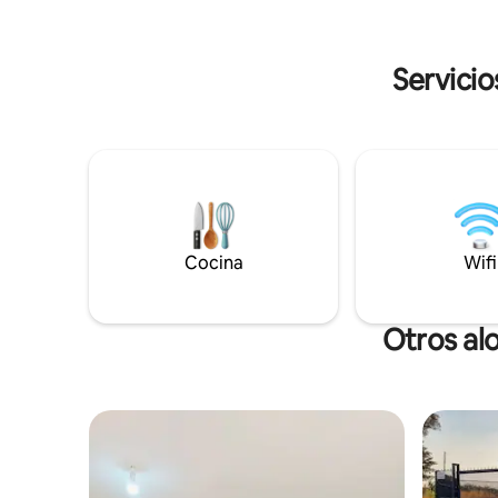
Cocina Sala de✅ estar ✅ Comedor ✅
ilimitado,
Garaje doble Ocupación: hasta
sin embar
10 huéspedes (los huéspedes adicionales
golpeado 
Servicio
pueden estar sujetos a cargos
adicionales). Ponte en contacto con
nosotros para obtener tarifas especiales
si necesitas menos de 5 camas.
Cocina
Wifi
Otros al