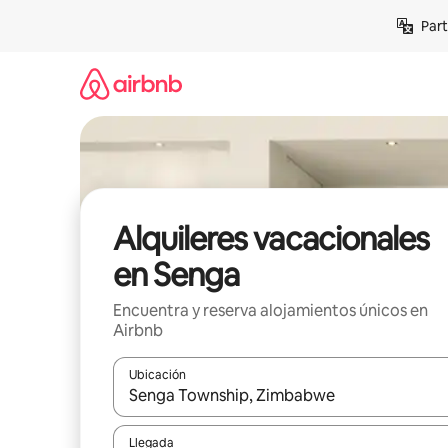
Omite
Part
el
contenido
Alquileres vacacionales
en Senga
Encuentra y reserva alojamientos únicos en
Airbnb
Ubicación
Cuando los resultados estén disponibles, navega co
Llegada