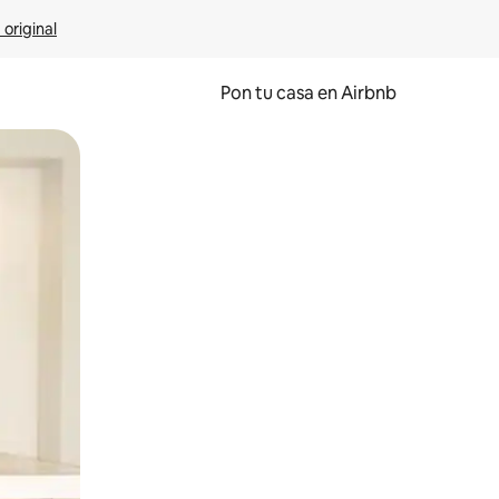
 original
Pon tu casa en Airbnb
o o desliza el dedo.