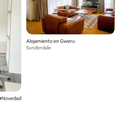
Alojamiento en Gweru
Sunderdale
Lugar para hospedarse
Novedad