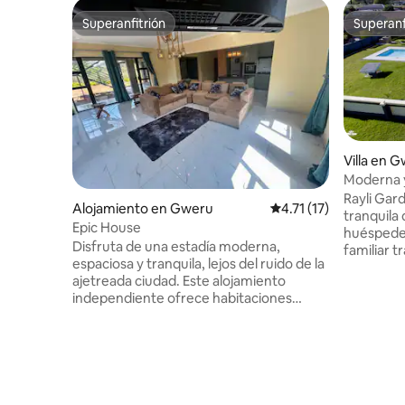
Superanfitrión
Superanf
Superanfitrión
Superanf
Villa en 
Moderna y
con pisci
Rayli Gar
Alojamiento en Gweru
Calificación promedio:
4.71 (17)
tranquila 
Epic House
huéspede
Disfruta de una estadía moderna,
familiar t
espaciosa y tranquila, lejos del ruido de la
tranquilo.
ajetreada ciudad. Este alojamiento
de la ciud
independiente ofrece habitaciones
carreteras
acogedoras donde podrás relajarte,
totalment
descansar y disfrutar de Netflix a la carta.
baño pri
✅ 4 habitaciones dobles estándar ✅ 1 sala
camas, agu
de estar con baño privado ✅ 2 baños
como una 
comunes ✅ 2 baños comunes Balcón ✅
piscina r
compartido Sala ✅ de actividades ✅
barbacoa,