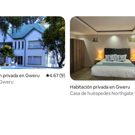
n privada en Gweru
Calificación promedio: 4.67 de 5, 9 reseñas
4.67 (9)
 Gweru
Habitación privada en Gweru
Casa de huéspedes Northgate V