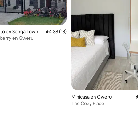
nto en Senga Towns
Calificación promedio: 4.38 de 5, 13 reseñas
4.38 (13)
berry en Gweru
Minicasa en Gweru
The Cozy Place
: 4.75 de 5, 4 reseñas