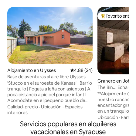
Favorito entre
Favorito entre hu
Alojamiento en Ulysses
Calificación promedio: 4.88 de 
4.88 (24)
Base de aventuras al aire libre Ulysses
Granero en Johns
con patio cercado
'Stucco en el suroeste de Kansas' | Barrio
The Bin... Echa un
tranquilo | Fogata a leña con asientos | A
acogedor rancho.
**Alojamiento úni
poca distancia a pie del parque infantil
nuestro rancho** Escápate a nuestro
Acomódate en el pequeño pueblo de
encantador graner
Kansas en este alojamiento vacacional
Calidad-precio
·
Ubicación
·
Espacios
en un tranquilo ra
Ulysses, diseñado para estancias
interiores
vistas fascinante
Ubicación
·
Familia
grupales sencillas y un descanso
Servicios populares en alquileres
desde la ventana 
relajado. Pasa tus días explorando el
interior, encontr
Camino de Santa Fe o conduciendo
vacacionales en Syracuse
cama tamaño que
hasta el Parque Estatal Lake Scott para