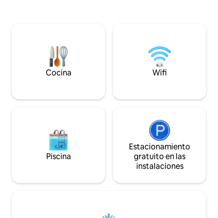
cocina para tu com
practicar senderismo y pescar. De vuelta
rancho, conoce a 
a casa, mantén las cosas simples con una
y disfruta de activi
comida al aire libre en la parrilla de
como senderismo 
carbón y una noche tranquila en el patio.
estrellas. Perfecto
La aventura te llama: elige tus fechas y
aventureros solit
reserva hoy mismo.
escapada tranquila
experiencia única
Cocina
Wifi
Estacionamiento
Piscina
gratuito en las
instalaciones