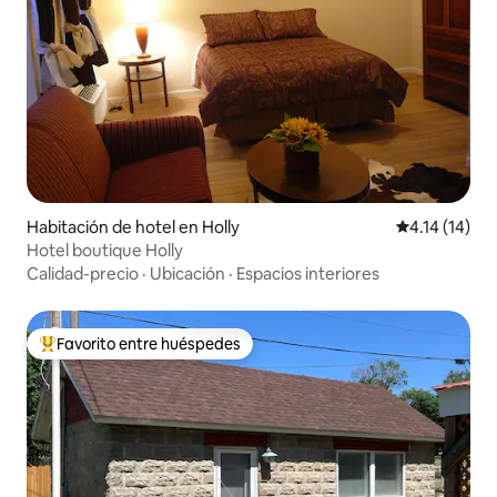
Habitación de hotel en Holly
Calificación 
4.14 (14)
Hotel boutique Holly
Calidad-precio
·
Ubicación
·
Espacios interiores
Favorito entre huéspedes
Favorito entre huéspedes preferido