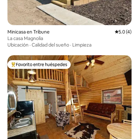
Minicasa en Tribune
Calificació
5.0 (4)
La casa Magnolia
Ubicación
·
Calidad del sueño
·
Limpieza
Favorito entre huéspedes
Favorito entre huéspedes preferido