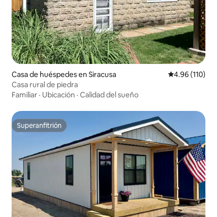
Casa de huéspedes en Siracusa
Calificación p
4.96 (110)
Casa rural de piedra
Familiar
·
Ubicación
·
Calidad del sueño
Superanfitrión
Superanfitrión