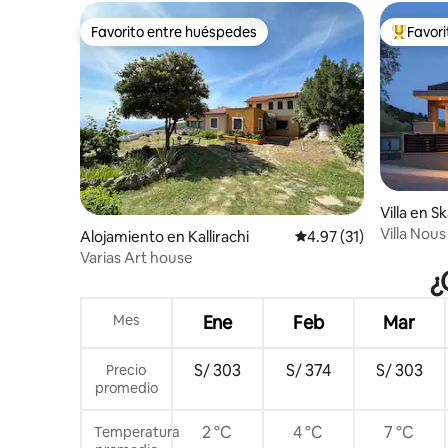
Favorito entre huéspedes
Favor
Favorito entre huéspedes
Favorito
Villa en S
Villa Nou
Alojamiento en Kallirachi
Calificación promedio:
4.97 (31)
Varias Art house
¿
Mes
Ene
Feb
Mar
S/ 303
S/ 374
S/ 303
Precio
promedio
2 °C
4 °C
7 °C
Temperatura