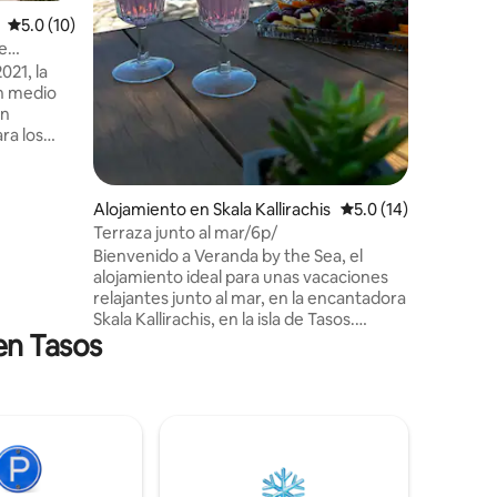
busca una
Calificación promedio: 5.0 de 5, 10 reseñas
5.0 (10)
disfrutar
acogedor
e
la tranqu
21, la
con el so
n medio
sol ponié
ón
ra los
za. Amplia
agníficas
de pantalla
Alojamiento en Skala Kallirachis
Calificación promedi
5.0 (14)
playa de
Terraza junto al mar/6p/
argo
Bienvenido a Veranda by the Sea, el
sos a
alojamiento ideal para unas vacaciones
relajantes junto al mar, en la encantadora
as
Skala Kallirachis, en la isla de Tasos.
antados
en Tasos
Nuestra casa tiene capacidad para 6
nes,
personas y ofrece dos dormitorios, una
cómoda sala de estar, una cocina
totalmente equipada y un baño. Disfruta
de tu comida en la gran terraza con
vistas al mar Egeo, relájate en el jardín o
cocina en la barbacoa. Los servicios
incluyen wifi, aire acondicionado,