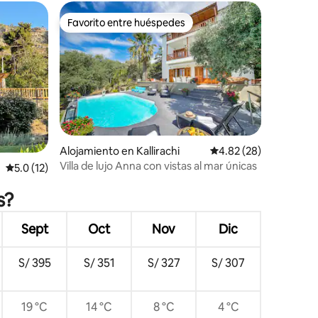
Favorito entre huéspedes
Favorito entre huéspedes
Alojamiento en Kallirachi
Calificación promedio:
4.82 (28)
Villa de lujo Anna con vistas al mar únicas
Calificación promedio: 5.0 de 5, 12 reseñas
5.0 (12)
s?
Sept
Oct
Nov
Dic
S/ 395
S/ 351
S/ 327
S/ 307
19 °C
14 °C
8 °C
4 °C