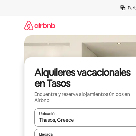
Omite
Part
el
contenido
Alquileres vacacionales
en Tasos
Encuentra y reserva alojamientos únicos en
Airbnb
Ubicación
Cuando los resultados estén disponibles, navega co
Llegada