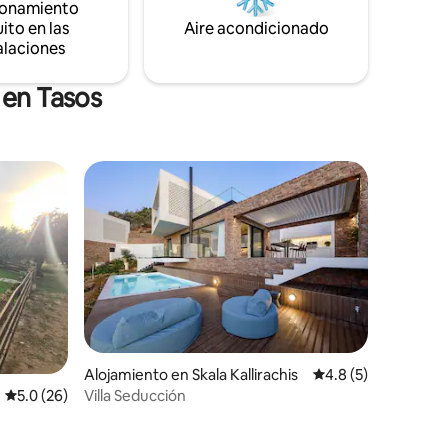
ionamiento
lavavajillas y aparcamiento gratuito. La
ito en las
Aire acondicionado
propiedad está ubicada en la calle
alaciones
principal.
 en Tasos
rido
Alojamiento en Skala Kallirachis
Calificación promed
4.8 (5)
Villa Seducción
Calificación promedio: 5.0 de 5, 26 reseñas
5.0 (26)