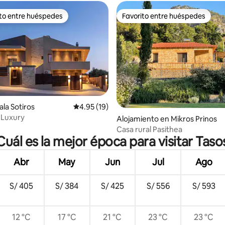
ito entre huéspedes
Favorito entre huéspedes
 entre huéspedes preferido
Favorito entre huéspedes
kala Sotiros
Calificación promedio: 4.95 de 5, 19 reseñas
4.95 (19)
s Luxury
 4.97 de 5, 31 reseñas
Alojamiento en Mikros Prinos
Casa rural Pasithea
Cuál es la mejor época para visitar Taso
Abr
May
Jun
Jul
Ago
S/ 405
S/ 384
S/ 425
S/ 556
S/ 593
12 °C
17 °C
21 °C
23 °C
23 °C