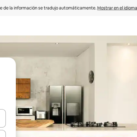
e de la información se tradujo automáticamente. 
Mostrar en el idioma
n las teclas de flecha hacia arriba y hacia abajo o explora con el tact