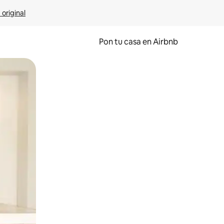
 original
Pon tu casa en Airbnb
o o desliza el dedo.