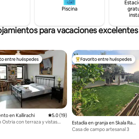
Estac
Piscina
gratu
inst
ojamientos para vacaciones excelentes
ito entre huéspedes
Favorito entre huéspedes
 entre huéspedes preferido
Favorito entre huéspedes prefe
to en Kallirachi
Calificación promedio: 5.0 de 5, 19 reseñas
5.0 (19)
o: 5.0 de 5, 5 reseñas
 Ostria con terraza y vistas
Estadía en granja en Skala Rach
oniou
Casa de campo artesanal 3