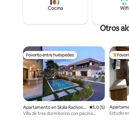
Cocina
Wifi
Otros al
Favorito entre huéspedes
Favor
Favorito entre huéspedes
Favorito
Apartamen
Apartamento en Skála Rachonío
Calificación promedi
5.0 (5)
u
Estudio en
Villa de tres dormitorios con piscina
preciosas
privada en Emerald Island