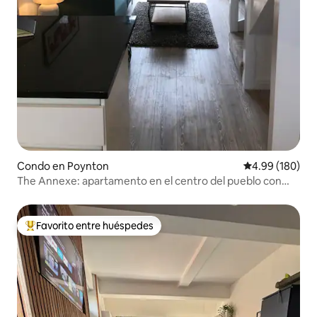
Condo en Poynton
Calificación pr
4.99 (180)
The Annexe: apartamento en el centro del pueblo con
estacionamiento
Favorito entre huéspedes
Favorito entre huéspedes preferido