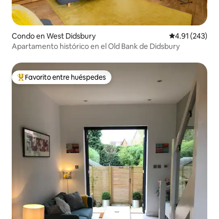
Condo en West Didsbury
Calificación p
4.91 (243)
Apartamento histórico en el Old Bank de Didsbury
Favorito entre huéspedes
Favorito entre huéspedes preferido