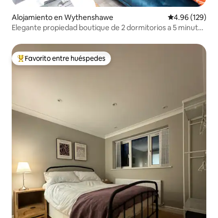
Alojamiento en Wythenshawe
Calificación pr
4.96 (129)
Elegante propiedad boutique de 2 dormitorios a 5 minutos
del aeropuerto de Manila
Favorito entre huéspedes
Favorito entre huéspedes preferido