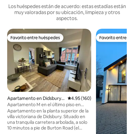
Los huéspedes están de acuerdo: estas estadías están
muy valoradas por su ubicación, limpieza y otros
aspectos.
Favorito entre huéspedes
Favorito entre h
Favorito entre huéspedes
Favorito entre h
Apartamento en Didsbury E
Calificación promedio: 4.95 de 5
4.95 (160)
ast
Apartamento M en el último piso en
Didsbury
Apartamento en la planta superior de la
villa victoriana de Didsbury. Situado en
una tranquila carretera arbolada, a solo
10 minutos a pie de Burton Road (el
corazón de West Didsbury) y Didsbury