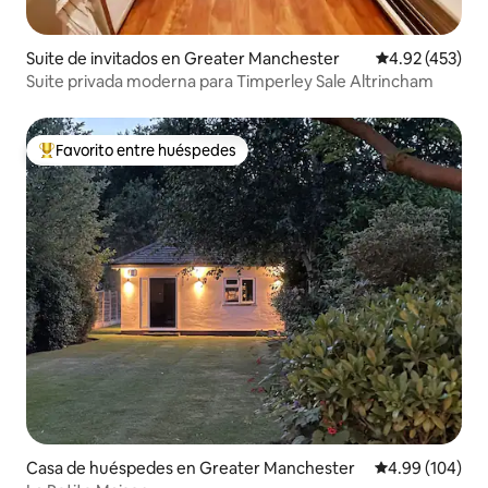
Suite de invitados en Greater Manchester
Calificación pr
4.92 (453)
Suite privada moderna para Timperley Sale Altrincham
Favorito entre huéspedes
Favorito entre huéspedes preferido
Casa de huéspedes en Greater Manchester
Calificación pr
4.99 (104)