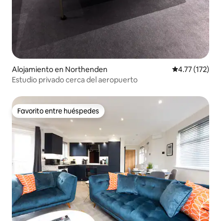
Alojamiento en Northenden
Calificación p
4.77 (172)
Estudio privado cerca del aeropuerto
Favorito entre huéspedes
Favorito entre huéspedes