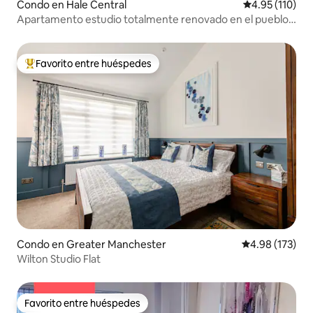
Condo en Hale Central
Calificación p
4.95 (110)
Apartamento estudio totalmente renovado en el pueblo
de Hale
Favorito entre huéspedes
Favorito entre huéspedes preferido
Condo en Greater Manchester
Calificación p
4.98 (173)
Wilton Studio Flat
Favorito entre huéspedes
Favorito entre huéspedes