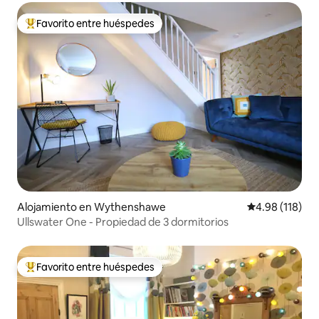
Favorito entre huéspedes
Favorito entre huéspedes preferido
Alojamiento en Wythenshawe
Calificación p
4.98 (118)
Ullswater One - Propiedad de 3 dormitorios
Favorito entre huéspedes
Favorito entre huéspedes preferido