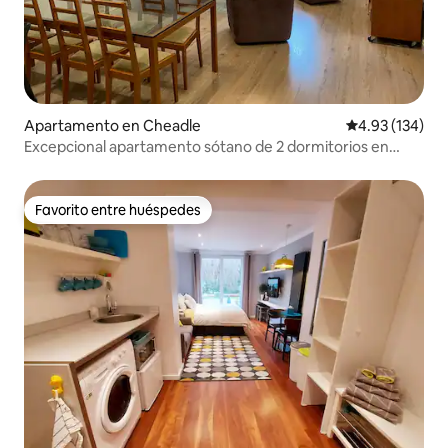
Apartamento en Cheadle
Calificación p
4.93 (134)
Excepcional apartamento sótano de 2 dormitorios en
Cheadle
Favorito entre huéspedes
Favorito entre huéspedes