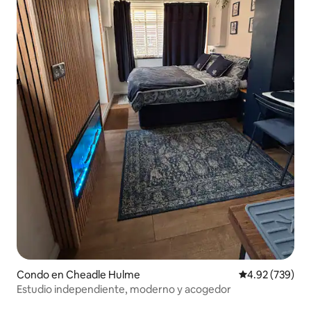
Condo en Cheadle Hulme
Calificación pr
4.92 (739)
Estudio independiente, moderno y acogedor