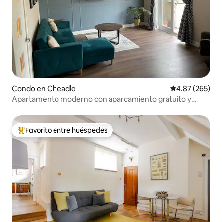
Condo en Cheadle
Calificación pr
4.87 (265)
Apartamento moderno con aparcamiento gratuito y
jardín
Favorito entre huéspedes
Favorito entre huéspedes preferido