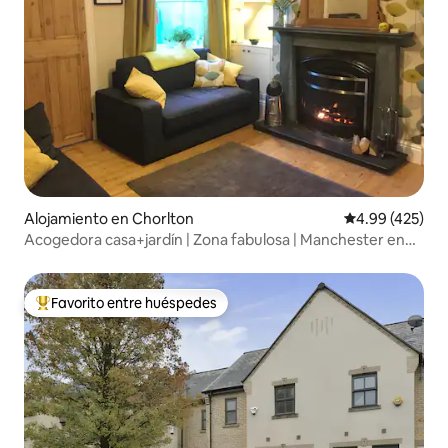
Alojamiento en Chorlton
Calificación pr
4.99 (425)
Acogedora casa+jardín | Zona fabulosa | Manchester en
tranvía
Favorito entre huéspedes
Favorito entre huéspedes preferido