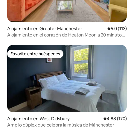
Alojamiento en Greater Manchester
Calificación 
5.0 (113)
Alojamiento en el corazón de Heaton Moor, a 20 minutos
de MRC CTR
Favorito entre huéspedes
Favorito entre huéspedes
Alojamiento en West Didsbury
Calificación pr
4.88 (170)
Amplio dúplex que celebra la música de Mánchester