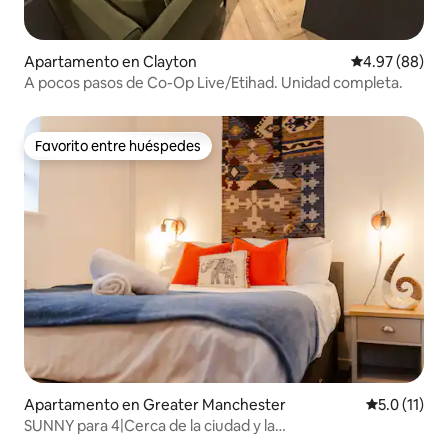
Apartamento en Clayton
Calificación p
4.97 (88)
A pocos pasos de Co-Op Live/Etihad. Unidad completa.
Favorito entre huéspedes
Favorito entre huéspedes
Apartamento en Greater Manchester
Calificación
5.0 (11)
SUNNY para 4|Cerca de la ciudad y la
estación|Estacionamiento gratuito|Departamento 3