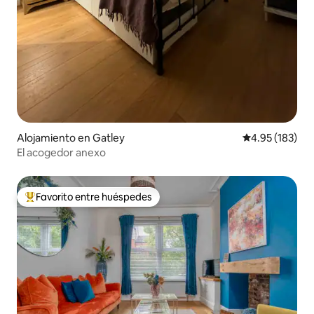
Alojamiento en Gatley
Calificación p
4.95 (183)
El acogedor anexo
Favorito entre huéspedes
Favorito entre huéspedes preferido