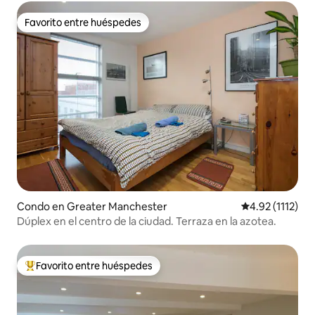
Favorito entre huéspedes
Favorito entre huéspedes
Condo en Greater Manchester
Calificación pr
4.92 (1112)
Dúplex en el centro de la ciudad. Terraza en la azotea.
Favorito entre huéspedes
Favorito entre huéspedes preferido