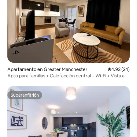
Apartamento en Greater Manchester
Calificación p
4.92 (24)
Apto para familias + Calefacción central + Wi-Fi + Vista a la
ciudad
Superanfitrión
Superanfitrión