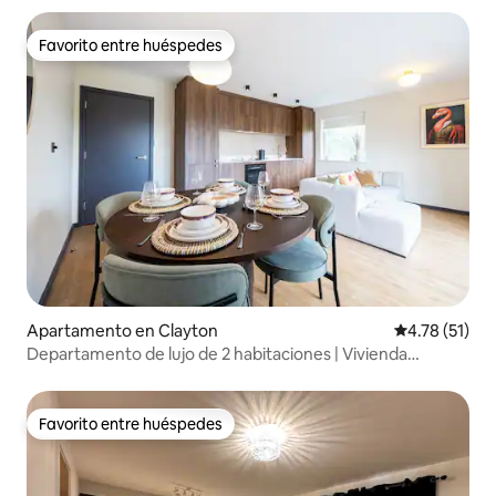
Favorito entre huéspedes
Favorito entre huéspedes
Apartamento en Clayton
Calificación 
4.78 (51)
Departamento de lujo de 2 habitaciones | Vivienda
cooperativa | Estacionamiento gratuito | Balcón
Favorito entre huéspedes
Favorito entre huéspedes