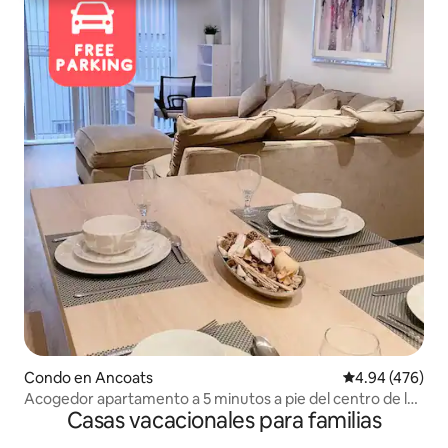
Condo en Ancoats
Calificación pr
4.94 (476)
Acogedor apartamento a 5 minutos a pie del centro de la
Casas vacacionales para familias
ciudad y del AO Arena