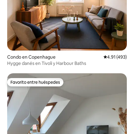
Condo en Copenhague
Calificación p
4.91 (493)
Hygge danés en Tivoli y Harbour Baths
Favorito entre huéspedes
Favorito entre huéspedes