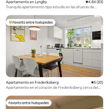
Apartamento en Lyngby
Calificación p
4.84 (83)
Tranquilo apartamento tipo estudio en las afueras de
Copenhague
Favorito entre huéspedes
Favorito entre huéspedes preferido
Apartamento en Frederiksberg
Calificaci
5 (20)
Apartamento en el corazón de Frederiksberg cerca del
metro
Favorito entre huéspedes
Favorito entre huéspedes