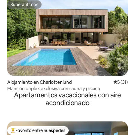
Superanfitrión
Superanfitrión
Alojamiento en Charlottenlund
Calificaci
5 (31)
Mansión dúplex exclusiva con sauna y piscina
Apartamentos vacacionales con aire
acondicionado
Favorito entre huéspedes
Favorito entre huéspedes preferido