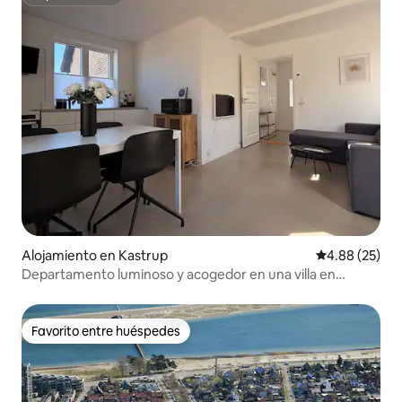
Superanfitrión
Alojamiento en Kastrup
Calificación p
4.88 (25)
Departamento luminoso y acogedor en una villa en
Kastrup
Favorito entre huéspedes
Favorito entre huéspedes