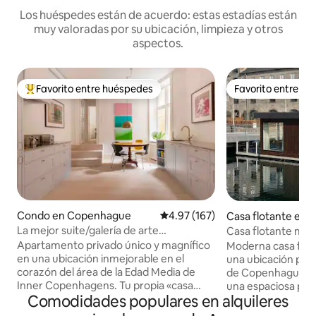
Los huéspedes están de acuerdo: estas estadías están
muy valoradas por su ubicación, limpieza y otros
aspectos.
Favorito entre huéspedes
Favorito entre h
Favorito entre huéspedes preferido
Favorito entre h
Condo en Copenhague
Calificación promedio: 4.97 de 5
4.97 (167)
Casa flotante en
ue
La mejor suite/galería de arte
Casa flotante mode
céntrica/privada de lujo
Zona céntrica priv
Apartamento privado único y magnífico
Moderna casa flot
en una ubicación inmejorable en el
una ubicación priv
corazón del área de la Edad Media de
de Copenhague. Grandes ventanales y
Inner Copenhagens. Tu propia «casa
una espaciosa pue
Comodidades populares en alquileres
adosada» con entrada privada desde una
directamente al a
calle lateral tranquila. Un lujo de alta
luminoso y tranquilo. La casa flo