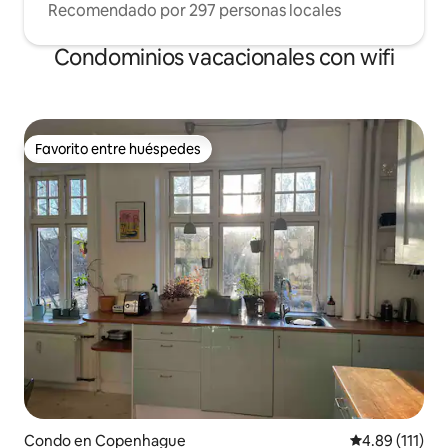
Recomendado por 297 personas locales
Condominios vacacionales con wifi
Favorito entre huéspedes
Favorito entre huéspedes
Condo en Copenhague
Calificación p
4.89 (111)