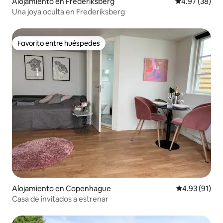
Alojamiento en Frederiksberg
Calificación p
4.97 (38)
Una joya oculta en Frederiksberg
Favorito entre huéspedes
Favorito entre huéspedes
Alojamiento en Copenhague
Calificación 
4.93 (91)
Casa de invitados a estrenar