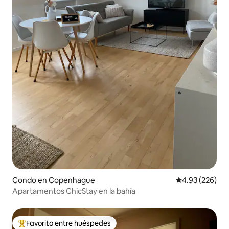
Condo en Copenhague
Calificación pr
4.93 (226)
Apartamentos ChicStay en la bahía
Favorito entre huéspedes
Favorito entre huéspedes preferido