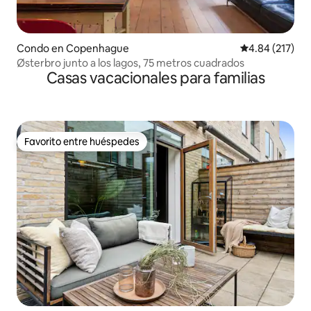
Condo en Copenhague
Calificación p
4.84 (217)
Østerbro junto a los lagos, 75 metros cuadrados
Casas vacacionales para familias
Favorito entre huéspedes
Favorito entre huéspedes