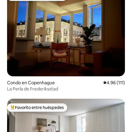
Condo en Copenhague
Calificación p
4.96 (111)
La Perla de Frederiksstad
Favorito entre huéspedes
Favorito entre huéspedes preferido