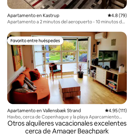
Apartamento en Kastrup
Calificación
4.8 (79)
Apartamento a 2 minutos del aeropuerto - 10 minutos de
la ciudad
Favorito entre huéspedes
Favorito entre huéspedes
Apartamento en Vallensbæk Strand
Calificación p
4.95 (111)
Havbo, cerca de Copenhague y la playa Aparcamiento
Otros alquileres vacacionales excelentes
gratuito
cerca de Amager Beachpark