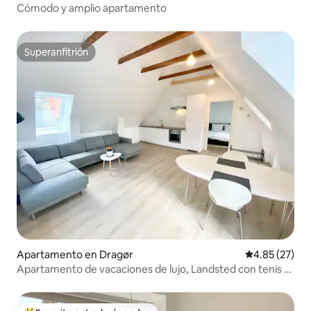
Cómodo y amplio apartamento
Superanfitrión
Superanfitrión
Apartamento en Dragør
Calificación 
4.85 (27)
Apartamento de vacaciones de lujo, Landsted con tenis y
golf