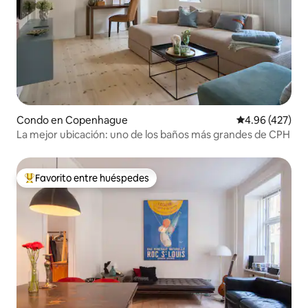
Condo en Copenhague
Calificación pr
4.96 (427)
La mejor ubicación: uno de los baños más grandes de CPH
Favorito entre huéspedes
Favorito entre huéspedes preferido