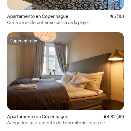
Apartamento en Copenhague
Calificaci
5 (10)
Cuna de estilo bohemio cerca de la playa
Superanfitrión
Superanfitrión
Apartamento en Copenhague
Calificación 
4.82 (45)
Acogedor apartamento de 1 dormitorio cerca de
Copenhague