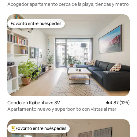
Acogedor apartamento cerca de la playa, tiendas y metro
Favorito entre huéspedes
Favorito entre huéspedes
Condo en København SV
Calificación p
4.87 (126)
Apartamento nuevo y superbonito con vistas al mar
Favorito entre huéspedes
Favorito entre huéspedes preferido