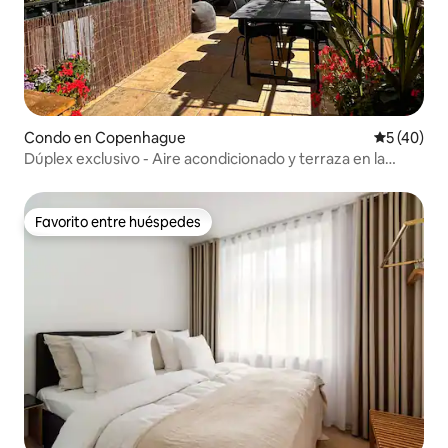
Condo en Copenhague
Calificaci
5 (40)
Dúplex exclusivo - Aire acondicionado y terraza en la
azotea
Favorito entre huéspedes
Favorito entre huéspedes