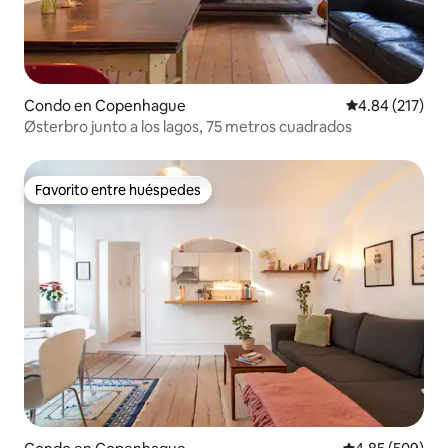
Condo en Copenhague
Calificación p
4.84 (217)
Østerbro junto a los lagos, 75 metros cuadrados
Favorito entre huéspedes
Favorito entre huéspedes