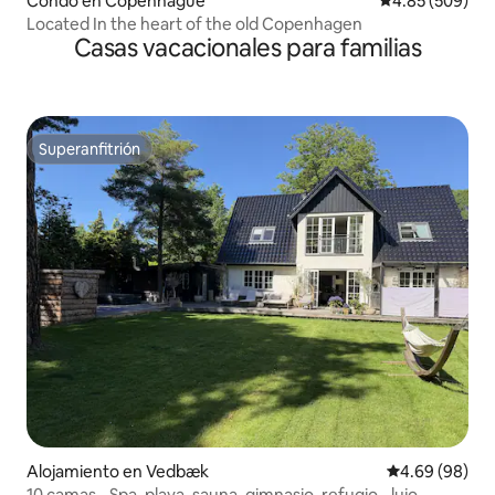
Condo en Copenhague
Calificación pr
4.85 (509)
Located In the heart of the old Copenhagen
Casas vacacionales para familias
Superanfitrión
Superanfitrión
Alojamiento en Vedbæk
Calificación p
4.69 (98)
10 camas - Spa, playa, sauna, gimnasio, refugio - lujo