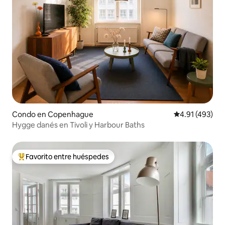
Condo en Copenhague
Calificación p
4.91 (493)
Hygge danés en Tivoli y Harbour Baths
Favorito entre huéspedes
Favorito entre huéspedes preferido