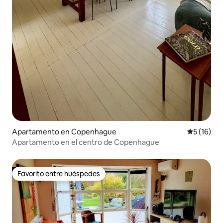
Apartamento en Copenhague
Calificaci
5 (16)
Apartamento en el centro de Copenhague
Favorito entre huéspedes
Favorito entre huéspedes