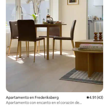
Apartamento en Frederiksberg
Calificación 
4.91 (43)
Apartamento con encanto en el corazón de
Frederiksberg