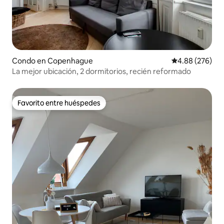
Condo en Copenhague
Calificación pr
4.88 (276)
La mejor ubicación, 2 dormitorios, recién reformado
Favorito entre huéspedes
Favorito entre huéspedes