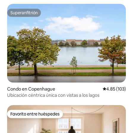
Superanfitrión
Superanfitrión
Condo en Copenhague
Calificación p
4.85 (103)
Ubicación céntrica única con vistas a los lagos
Favorito entre huéspedes
Favorito entre huéspedes