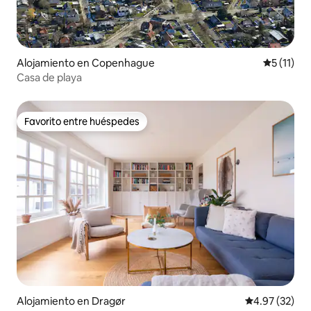
Alojamiento en Copenhague
Calificaci
5 (11)
Casa de playa
Favorito entre huéspedes
Favorito entre huéspedes
Alojamiento en Dragør
Calificación 
4.97 (32)