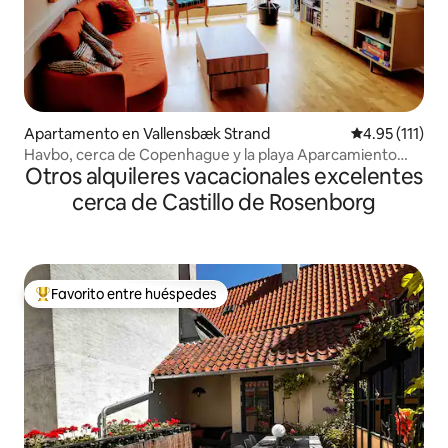
Apartamento en Vallensbæk Strand
Calificación p
4.95 (111)
Havbo, cerca de Copenhague y la playa Aparcamiento
Otros alquileres vacacionales excelentes
gratuito
cerca de Castillo de Rosenborg
Favorito entre huéspedes
Favorito entre huéspedes preferido