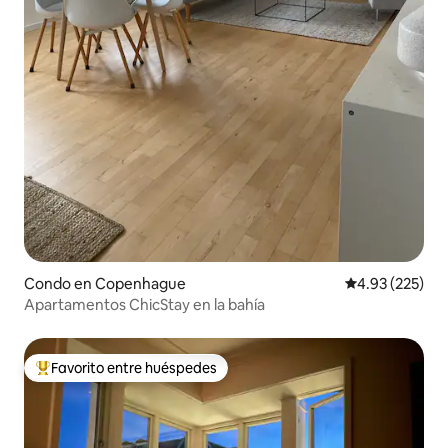
Condo en Copenhague
Calificación pr
4.93 (225)
Apartamentos ChicStay en la bahía
Favorito entre huéspedes
Favorito entre huéspedes preferido