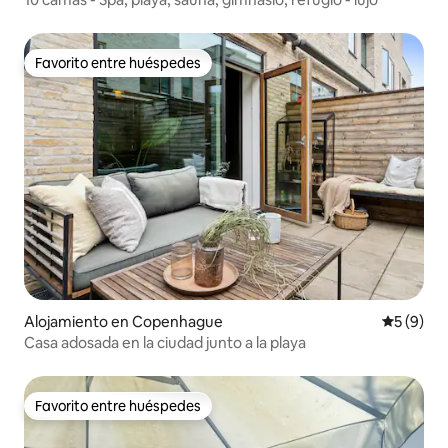
Favorito entre huéspedes
Favorito entre huéspedes
Alojamiento en Copenhague
Calificac
5 (9)
Casa adosada en la ciudad junto a la playa
Favorito entre huéspedes
Favorito entre huéspedes