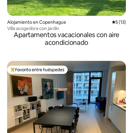
Alojamiento en Copenhague
Calificaci
5 (13)
Villa acogedora con jardín
Apartamentos vacacionales con aire
acondicionado
Favorito entre huéspedes
Favorito entre huéspedes preferido