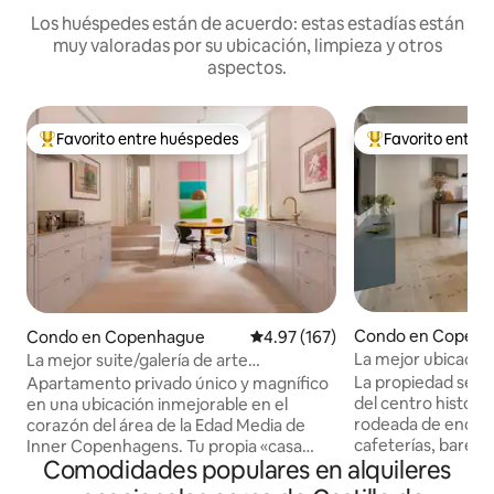
Los huéspedes están de acuerdo: estas estadías están
muy valoradas por su ubicación, limpieza y otros
aspectos.
Favorito entre huéspedes
Favorito entre
Favorito entre huéspedes preferido
Favorito entre hu
Condo en Copen
Condo en Copenhague
Calificación promedio: 4.97 de 5
4.97 (167)
La mejor ubicación
La mejor suite/galería de arte
más grandes de 
céntrica/privada de lujo
La propiedad se e
Apartamento privado único y magnífico
del centro histór
en una ubicación inmejorable en el
rodeada de encant
corazón del área de la Edad Media de
cafeterías, bares 
Inner Copenhagens. Tu propia «casa
Comodidades populares en alquileres
únicas. A la vuelta
adosada» con entrada privada desde una
encuentran los he
calle lateral tranquila. Un lujo de alta