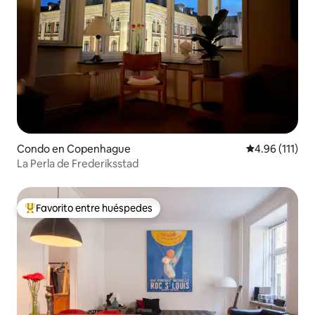
Condo en Copenhague
Calificación p
4.96 (111)
La Perla de Frederiksstad
Favorito entre huéspedes
Favorito entre huéspedes preferido