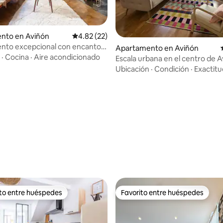
nto en Aviñón
Calificación promedio: 4.82 de 5, 22 reseñas
4.82 (22)
nto excepcional con encanto
Apartamento en Aviñón
·
Cocina
·
Aire acondicionado
Escala urbana en el centro de A
acondicionado
Ubicación
·
Condición
·
Exactitu
io: 5 de 5, 92 reseñas
ito entre huéspedes
Favorito entre huéspedes
 entre huéspedes preferido
Favorito entre huéspedes