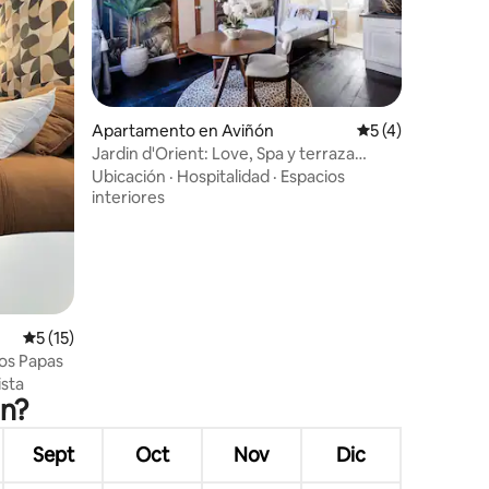
Apartamento en Aviñón
Calificación prom
5 (4)
Jardin d'Orient: Love, Spa y terraza
privada
Ubicación
·
Hospitalidad
·
Espacios
interiores
Calificación promedio: 5 de 5, 15 reseñas
5 (15)
los Papas
ista
ón?
Sept
Oct
Nov
Dic