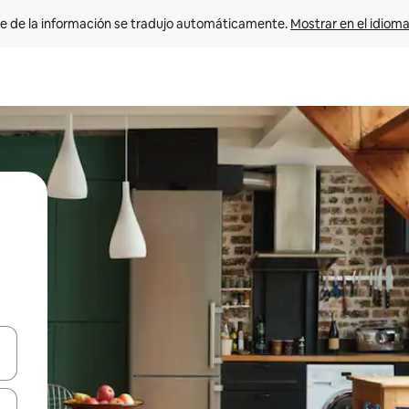
e de la información se tradujo automáticamente. 
Mostrar en el idioma
n las teclas de flecha hacia arriba y hacia abajo o explora con el tact