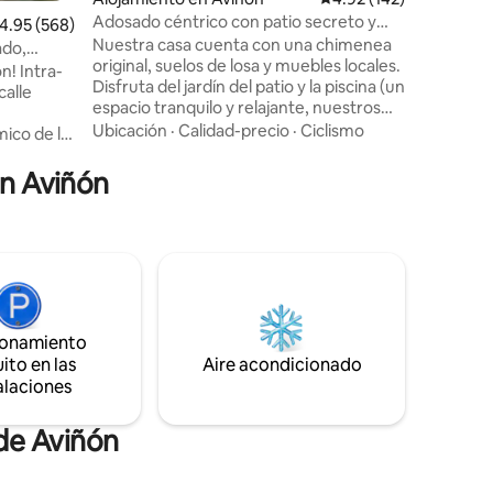
edificio.
Adosado céntrico con patio secreto y
alificación promedio: 4.95 de 5, 568 reseñas
4.95 (568)
están a po
piscina
Nuestra casa cuenta con una chimenea
apartamen
ado,
original, suelos de losa y muebles locales.
sin ascen
tra-
Disfruta del jardín del patio y la piscina (un
impresion
calle
espacio tranquilo y relajante, nuestros
vecinos también aprecian su
Ubicación
·
Calidad-precio
·
Ciclismo
ico de la
tranquilidad). El barrio es tranquilo, pero
m2 en un
atracciones como el Pont d'Avignon,
en Aviñón
n el
restaurantes y bares están a menos de
10 minutos a pie. Hay una plaza de
WIFI
aparcamiento a 3 minutos a pie. No
ogedora,
usarás el coche en la ciudad, pero será
genial para explorar la Provenza durante
entro,
el día y regresar a tu tranquilo refugio
nto Jean
cada noche.
ionamiento
ada y
ito en las
Aire acondicionado
alaciones
de Aviñón