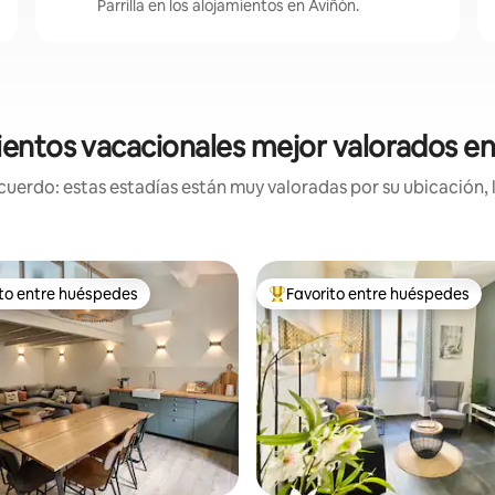
Parrilla en los alojamientos en Aviñón.
entos vacacionales mejor valorados e
uerdo: estas estadías están muy valoradas por su ubicación, 
ito entre huéspedes
Favorito entre huéspedes
 entre huéspedes preferido
Favorito entre huéspedes prefe
4.88 de 5, 383 reseñas