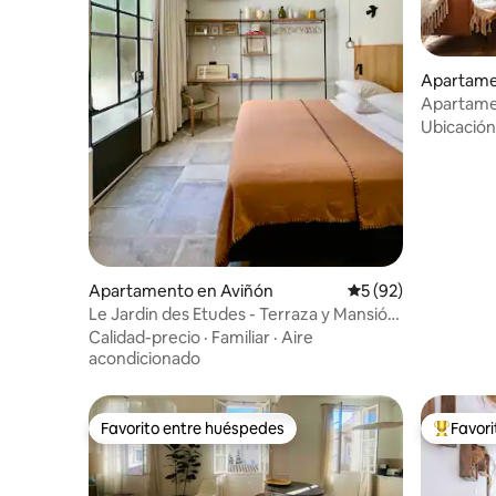
Apartame
Apartame
burgués
Ubicación
Apartamento en Aviñón
Calificación promed
5 (92)
Le Jardin des Etudes - Terraza y Mansión
de 300 años
Calidad-precio
·
Familiar
·
Aire
acondicionado
Favorito entre huéspedes
Favor
Favorito entre huéspedes
Favorito