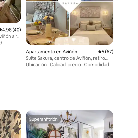
Calificación promedio: 4.98 de 5, 40 reseñas
4.98 (40)
viñón aire
d
Apartamento en Aviñón
Calificación promed
5 (67)
Suite Sakura, centro de Aviñón, retiro
Japandi
Ubicación
·
Calidad-precio
·
Comodidad
Superanfitrión
Superanfitrión