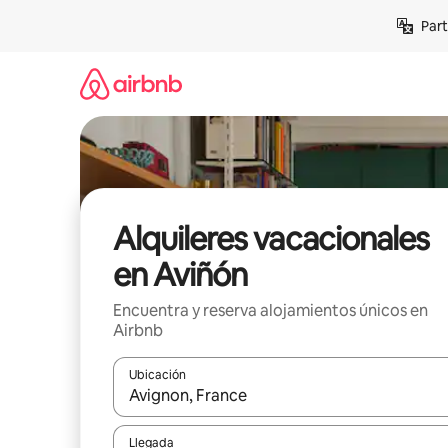
Omite
Part
el
contenido
Alquileres vacacionales
en Aviñón
Encuentra y reserva alojamientos únicos en
Airbnb
Ubicación
Cuando los resultados estén disponibles, navega co
Llegada