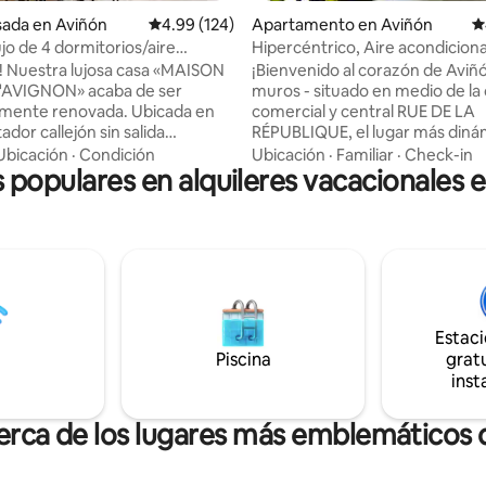
sada en Aviñón
Calificación promedio: 4.99 de 5, 124 reseñas
4.99 (124)
Apartamento en Aviñón
C
jo de 4 dormitorios/aire
Hipercéntrico, Aire acondicion
nado/patio/Palacio de los Papas
Tranquilo, Ascensor, Wifi
 Nuestra lujosa casa «MAISON
¡Bienvenido al corazón de Aviñón! In
tos
'AVIGNON» acaba de ser
muros - situado en medio de la 
e renovada. Ubicada en
comercial y central RUE DE LA
dor callejón sin salida
RÉPUBLIQUE, el lugar más dinám
 en el centro histórico, con
ciudad, el apartamento de 40 
Ubicación
·
Condición
Ubicación
·
Familiar
·
Check-in
s populares en alquileres vacacionales 
dicionado completo, ofrece 4
hermoso hotel particular está e
y 4 baños privados. El gran
segundo piso con ascensor
abitable puede alojar
TOTALMENTE CLIMATIZADO - 
nte hasta 8 personas y el
rápido Decoración cuidada, ac
ado te permite relajarte al aire
tranquila A 5 minutos a pie: Palacio de los
Papas, Estación de tren SNCF c
 3 minutos a pie. La bodega
Oficina de turismo, Aparcamie
a selección de Côtes du Rhône.
Jaurès ¡Presente a la llegada y a la salida
Estac
se ideal para explorar Aviñón y
para una bienvenida personaliz
za!
Piscina
cálida!
gratu
inst
cerca de los lugares más emblemáticos 