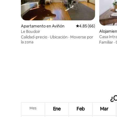
Apartamento en Aviñón
Calificación promedio:
4.85 (66)
Alojamien
Le Boudoir
Casa Int
Calidad-precio
·
Ubicación
·
Moverse por
la zona
Familiar
·
¿C
Mes
Ene
Feb
Mar