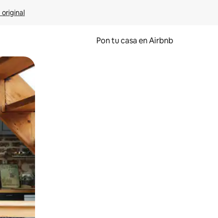
 original
Pon tu casa en Airbnb
o o desliza el dedo.