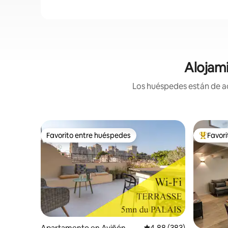
Alojami
Los huéspedes están de ac
Favorito entre huéspedes
Favor
Favorito entre huéspedes
Favorito
Apartamento en Aviñón
Calificación promedio: 
4.88 (383)