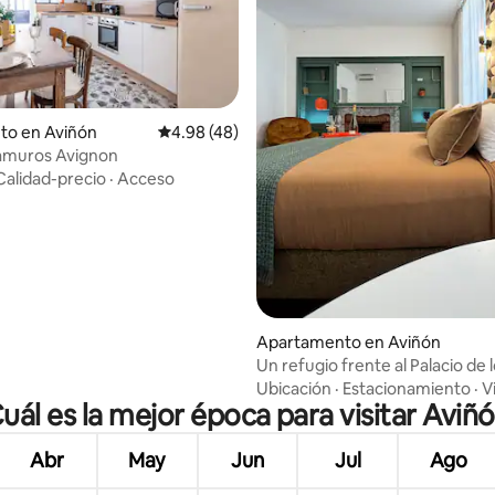
 4.85 de 5, 66 reseñas
to en Aviñón
Calificación promedio: 4.98 de 5, 48 reseñas
4.98 (48)
ramuros Avignon
Calidad-precio
·
Acceso
Apartamento en Aviñón
Un refugio frente al Palacio de 
Ubicación
·
Estacionamiento
·
V
uál es la mejor época para visitar Aviñ
Abr
May
Jun
Jul
Ago