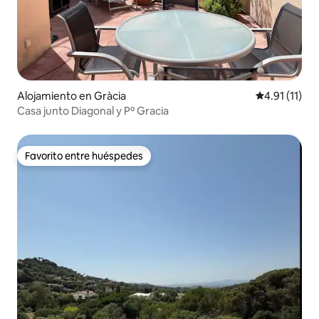
Alojamiento en Gràcia
Calificación 
4.91 (11)
Casa junto Diagonal y Pº Gracia
Favorito entre huéspedes
Favorito entre huéspedes