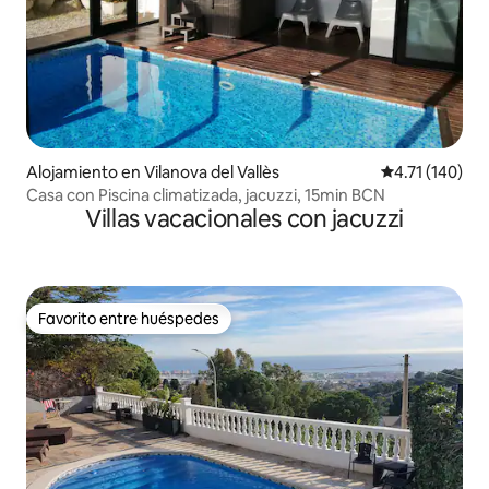
Alojamiento en Vilanova del Vallès
Calificación p
4.71 (140)
Casa con Piscina climatizada, jacuzzi, 15min BCN
Villas vacacionales con jacuzzi
Favorito entre huéspedes
Favorito entre huéspedes