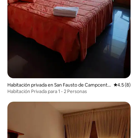
Habitación privada en San Fausto de Campcentel
Calificació
4.5 (8)
las
Habitación Privada para 1 - 2 Personas