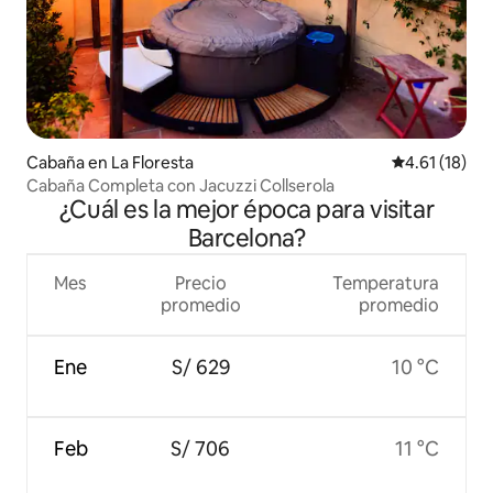
Cabaña en La Floresta
Calificación 
4.61 (18)
Cabaña Completa con Jacuzzi Collserola
¿Cuál es la mejor época para visitar
Barcelona?
Mes
Precio
Temperatura
promedio
promedio
Ene
S/ 629
10 °C
Feb
S/ 706
11 °C