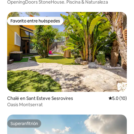
OpeningDoors StoneHouse. Piscina & Naturaleza
Favorito entre huéspedes
Favorito entre huéspedes
Chalé en Sant Esteve Sesrovires
Calificación
5.0 (10)
Oasis Montserrat
Superanfitrión
Superanfitrión