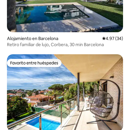
Alojamiento en Barcelona
Calificación p
4.97 (34)
Retiro familiar de lujo, Corbera, 30 min Barcelona
Favorito entre huéspedes
Favorito entre huéspedes