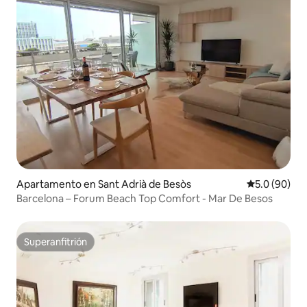
Apartamento en Sant Adrià de Besòs
Calificación
5.0 (90)
Barcelona – Forum Beach Top Comfort - Mar De Besos
Superanfitrión
Superanfitrión