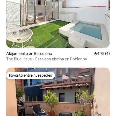
Alojamiento en Barcelona
Calificación
4.75 (4)
The Blue Haus - Casa con piscina en Poblenou
Favorito entre huéspedes
Favorito entre huéspedes