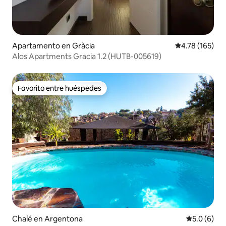
Apartamento en Gràcia
Calificación p
4.78 (165)
Alos Apartments Gracia 1.2 (HUTB-005619)
Favorito entre huéspedes
Favorito entre huéspedes
Chalé en Argentona
Calificació
5.0 (6)