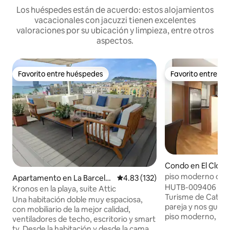
Los huéspedes están de acuerdo: estos alojamientos
vacacionales con jacuzzi tienen excelentes
valoraciones por su ubicación y limpieza, entre otros
aspectos.
Favorito entre huéspedes
Favorito entre h
Favorito entre huéspedes
Favorito entre h
Condo en El Clot
piso moderno cerc
Apartamento en La Barcelo
Calificación promedio: 4.83 de 5
4.83 (132)
HUTB-009406 (Inscrito en el Registre de
neta
Kronos en la playa, suite Attic
Turisme de Catalunya) Hola! S
Una habitación doble muy espaciosa,
pareja y nos gustar
con mobiliario de la mejor calidad,
piso moderno, có
ventiladores de techo, escritorio y smart
muy tranquilo. Ide
tv. Desde la habitación y desde la cama