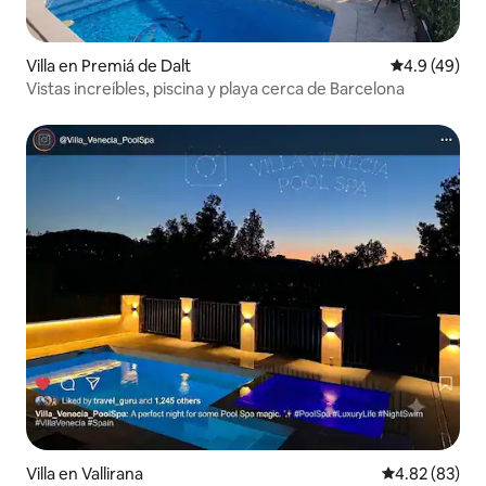
Villa en Premiá de Dalt
Calificación
4.9 (49)
Vistas increíbles, piscina y playa cerca de Barcelona
Villa en Vallirana
Calificación p
4.82 (83)