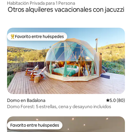
tellas
Habitación Privada para 1 Persona
Otros alquileres vacacionales con jacuzzi
Favorito entre huéspedes
Favorito entre huéspedes preferido
Domo en Badalona
Calificación
5.0 (80)
Domo Forest: 5 estrellas, cena y desayuno incluidos
Favorito entre huéspedes
Favorito entre huéspedes