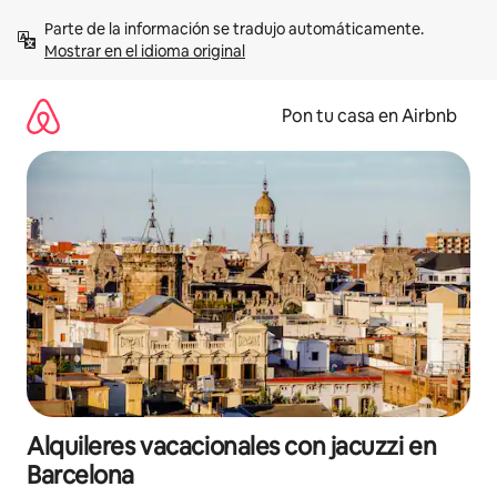
Omite
Parte de la información se tradujo automáticamente. 
el
Mostrar en el idioma original
contenido
Pon tu casa en Airbnb
Alquileres vacacionales con jacuzzi en
Barcelona