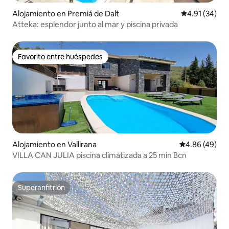
Alojamiento en Premiá de Dalt
Calificación 
4.91 (34)
Atteka: esplendor junto al mar y piscina privada
Favorito entre huéspedes
Favorito entre huéspedes
Alojamiento en Vallirana
Calificación p
4.86 (49)
VILLA CAN JULIA piscina climatizada a 25 min Bcn
Superanfitrión
Superanfitrión