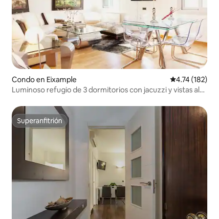
Condo en Eixample
Calificación p
4.74 (182)
Luminoso refugio de 3 dormitorios con jacuzzi y vistas al
horizonte
Superanfitrión
Superanfitrión