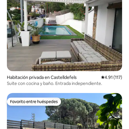
Habitación privada en Castelldefels
Calificación p
4.91 (117)
Suite con cocina y baño. Entrada independiente.
Favorito entre huéspedes
Favorito entre huéspedes