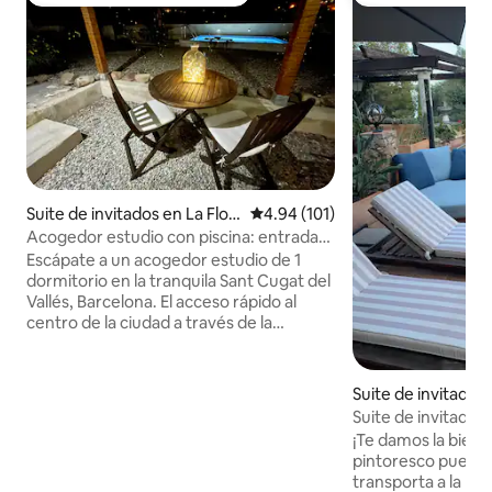
Favorito entre huéspedes preferido
Favorito entre h
Suite de invitados en La Flor
Calificación promedio: 4.94 de 5
4.94 (101)
esta
Acogedor estudio con piscina: entrada
privada, cama y baño
Escápate a un acogedor estudio de 1
dormitorio en la tranquila Sant Cugat del
Vallés, Barcelona. El acceso rápido al
centro de la ciudad a través de la
estación de tren de Valldoreix (a 8-10
minutos a pie y a 20-25 minutos en tren
del centro) lo hace ideal para turistas,
Suite de invitados
excursionistas, estudiantes y estancias
Suite de invitados e
largas. Cerca del Parque Natural de
hasta 4 personas
¡Te damos la bienv
Collserola para disfrutar de unas vistas
pintoresco pueblo
impresionantes. Disfruta de servicios
transporta a la naturaleza.
compartidos como piscina, comedor al