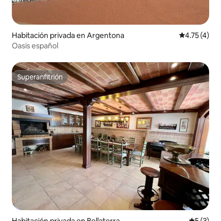
Habitación privada en Argentona
Calificación
4.75 (4)
Oasis español
Superanfitrión
Superanfitrión
Habitación privada en Bellaterra
Calificac
5 (3)