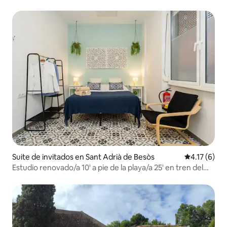
Suite de invitados en Sant Adrià de Besòs
Calificación
4.17 (6)
Estudio renovado/a 10' a pie de la playa/a 25' en tren del
centro de BCN