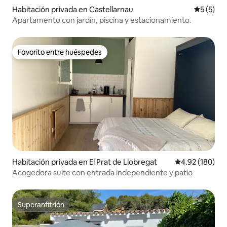
Habitación privada en Castellarnau
Calificac
5 (5)
Apartamento con jardín, piscina y estacionamiento.
Favorito entre huéspedes
Favorito entre huéspedes
Habitación privada en El Prat de Llobregat
Calificación pr
4.92 (180)
Acogedora suite con entrada independiente y patio
Superanfitrión
Superanfitrión