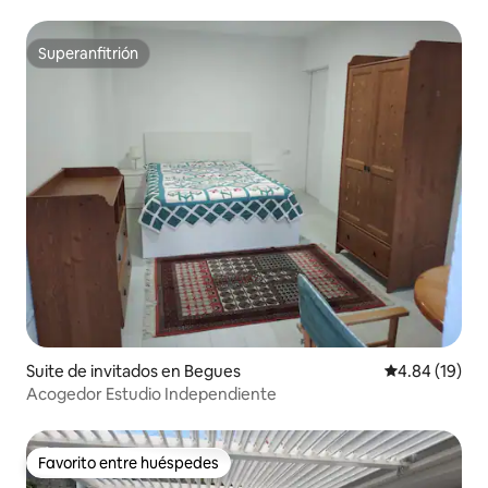
Superanfitrión
Superanfitrión
Suite de invitados en Begues
Calificación 
4.84 (19)
Acogedor Estudio Independiente
Favorito entre huéspedes
Favorito entre huéspedes