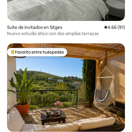
Suite de invitados en Sitges
Calificación 
4.66 (91)
Nuevo estudio ático con dos amplias terrazas
Favorito entre huéspedes
Favorito entre huéspedes preferido