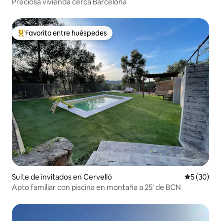
Preciosa vivienda cerca Barcelona
Favorito entre huéspedes
Favorito entre huéspedes preferido
Suite de invitados en Cervelló
Calificaci
5 (30)
Apto familiar con piscina en montaña a 25' de BCN