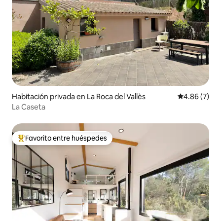
Habitación privada en La Roca del Vallès
Calificación
4.86 (7)
La Caseta
Favorito entre huéspedes
Favorito entre huéspedes preferido