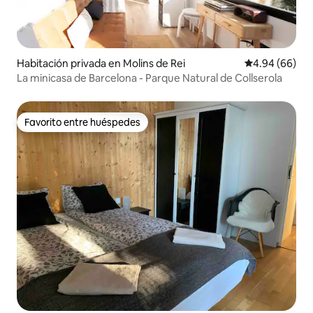
Habitación privada en Molins de Rei
Calificación p
4.94 (66)
La minicasa de Barcelona - Parque Natural de Collserola
Favorito entre huéspedes
Favorito entre huéspedes