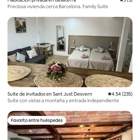
Preciosa vivienda cerca Barcelona. Family Suite
Suite de invitados en Sant Just Desvern
Calificación pr
4.54 (235)
Suite con vistas a montaña y entrada independiente
Favorito entre huéspedes
Favorito entre huéspedes