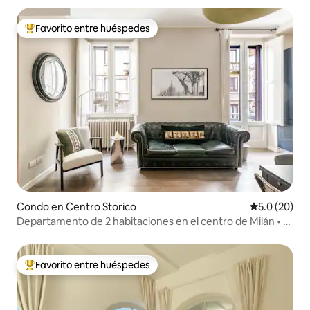
Favorito entre huéspedes
Favorito entre huéspedes preferido
Condo en Centro Storico
Calificación
5.0 (20)
Departamento de 2 habitaciones en el centro de Milán • A
15 min del Duomo • Balcón
Favorito entre huéspedes
Favorito entre huéspedes preferido