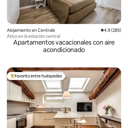
Alojamiento en Centrale
Calificación p
4.9 (285)
Ático en la estación central
Apartamentos vacacionales con aire
acondicionado
Favorito entre huéspedes
Favorito entre huéspedes preferido