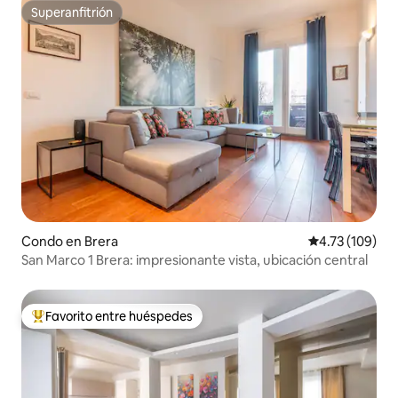
Superanfitrión
Superanfitrión
Condo en Brera
Calificación p
4.73 (109)
San Marco 1 Brera: impresionante vista, ubicación central
Favorito entre huéspedes
Favorito entre huéspedes preferido