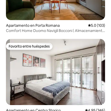
Apartamento en Porta Romana
Calificación 
5.0 (103)
Comfort Home Duomo Navigli Bocconi | Almacenamiento
gratuito
Favorito entre huéspedes
Favorito entre huéspedes
Apartamento en Centro Storico
Calificación pr
4.95 (346)