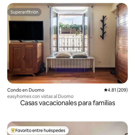
Superanfitrión
Superanfitrión
Condo en Duomo
Calificación pr
4.81 (209)
easyhomes con vistas al Duomo
Casas vacacionales para familias
Favorito entre huéspedes
Favorito entre huéspedes preferido