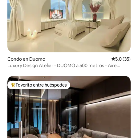
Condo en Duomo
Calificación
5.0 (35)
Luxury Design Atelier - DUOMO a 500 metros - Aire
acondicionado
Favorito entre huéspedes
Favorito entre huéspedes preferido