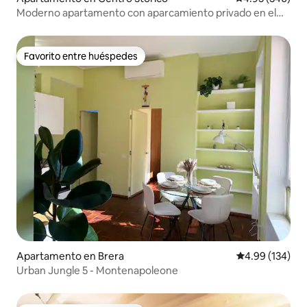
Moderno apartamento con aparcamiento privado en el
Duomo, Milán
Favorito entre huéspedes
Favorito entre huéspedes
Apartamento en Brera
Calificación pr
4.99 (134)
Urban Jungle 5 - Montenapoleone