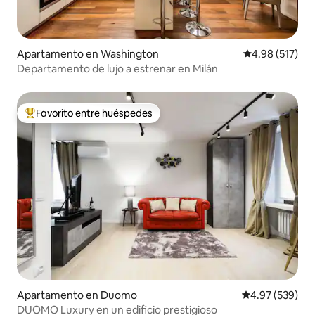
Apartamento en Washington
Calificación p
4.98 (517)
Departamento de lujo a estrenar en Milán
Favorito entre huéspedes
Favorito entre huéspedes preferido
Apartamento en Duomo
Calificación pr
4.97 (539)
DUOMO Luxury en un edificio prestigioso