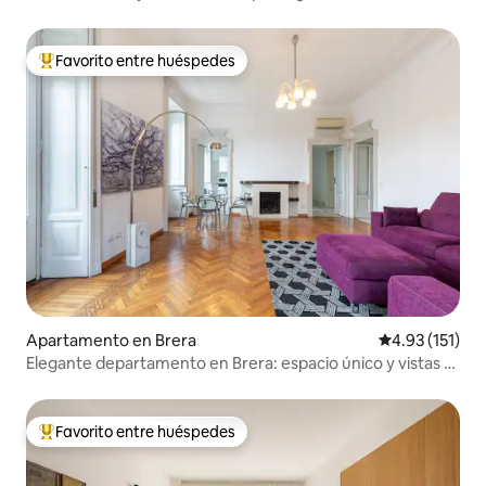
Favorito entre huéspedes
Favorito entre huéspedes preferido
Apartamento en Brera
Calificación p
4.93 (151)
Elegante departamento en Brera: espacio único y vistas a
la ciudad
Favorito entre huéspedes
Favorito entre huéspedes preferido