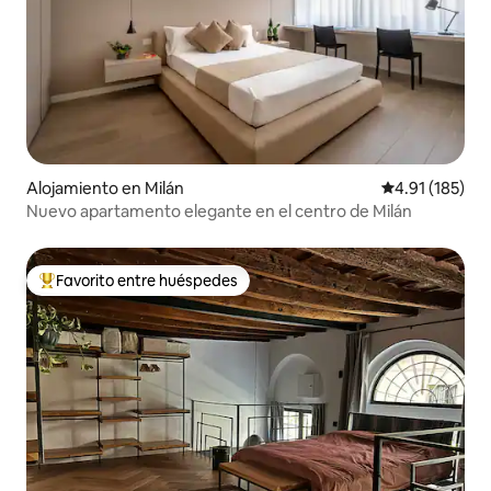
Alojamiento en Milán
Calificación p
4.91 (185)
Nuevo apartamento elegante en el centro de Milán
Favorito entre huéspedes
Favorito entre huéspedes preferido