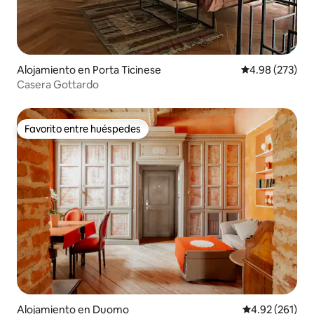
Alojamiento en Porta Ticinese
Calificación pr
4.98 (273)
Casera Gottardo
Favorito entre huéspedes
Favorito entre huéspedes
Alojamiento en Duomo
Calificación p
4.92 (261)