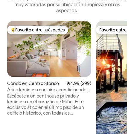
muy valoradas por su ubicación, limpieza y otros
aspectos.
Favorito entre huéspedes
Favorito entre h
Favorito entre huéspedes preferido
Favorito entre h
Condo en Centro Storico
Calificación promedio: 4.99 de 5
4.99 (299)
Ático luminoso con aire acondicionado,
céntrico y tranquilo
Escápate a un penthouse privado y
luminoso en el corazón de Milán. Este
exclusivo ático en el último piso de un
edificio histórico, con todas las
comodidades modernas, ofrece un
tranquilo refugio para dos en el corazón
de la ciudad. Cuenta con una cocina