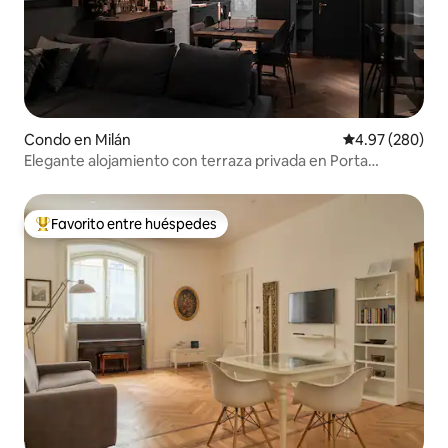
Condo en Milán
Calificación pr
4.97 (280)
Elegante alojamiento con terraza privada en Porta
Venezia
Favorito entre huéspedes
Favorito entre huéspedes preferido