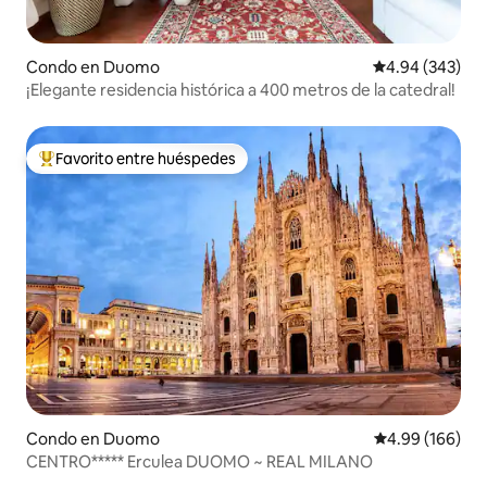
Condo en Duomo
Calificación pr
4.94 (343)
¡Elegante residencia histórica a 400 metros de la catedral!
Favorito entre huéspedes
Favorito entre huéspedes preferido
Condo en Duomo
Calificación pr
4.99 (166)
CENTRO***** Erculea DUOMO ~ REAL MILANO