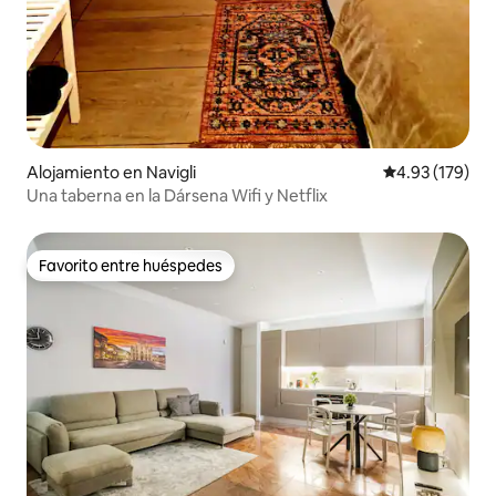
Alojamiento en Navigli
Calificación p
4.93 (179)
Una taberna en la Dársena Wifi y Netflix
Favorito entre huéspedes
Favorito entre huéspedes