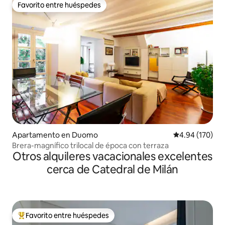
Favorito entre huéspedes
Favorito entre huéspedes
Apartamento en Duomo
Calificación pr
4.94 (170)
Brera-magnífico trilocal de época con terraza
Otros alquileres vacacionales excelentes
cerca de Catedral de Milán
Favorito entre huéspedes
Favorito entre huéspedes preferido