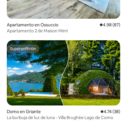
Apartamento en Ossuccio
Calificación p
4.98 (87)
Apartamento 2 de Maison Mimì
Superanfitrión
Superanfitrión
Domo en Griante
Calificación 
4.74 (38)
La burbuja de luz de luna - Villa Brughèe Lago de Como