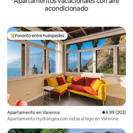
Apartamentos vacacionales con aire
acondicionado
Favorito entre huéspedes
Favorito entre huéspedes preferido
Apartamento en Varenna
Calificación pr
4.99 (203)
Apartamento Hydrangea con vistas al lago en Varenna