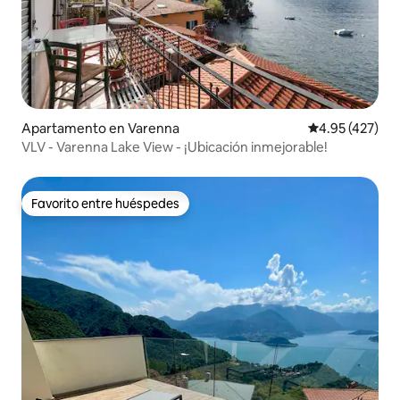
Apartamento en Varenna
Calificación pr
4.95 (427)
VLV - Varenna Lake View - ¡Ubicación inmejorable!
Favorito entre huéspedes
Favorito entre huéspedes