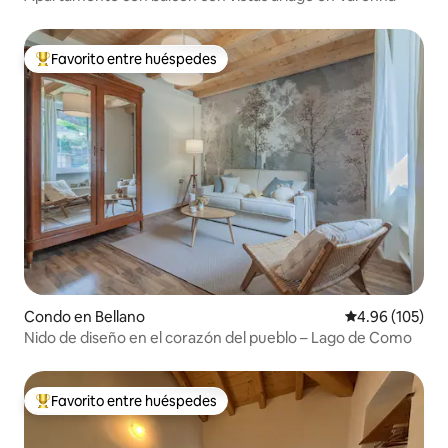
Favorito entre huéspedes
Favorito entre huéspedes preferido
Condo en Bellano
Calificación pr
4.96 (105)
Nido de diseño en el corazón del pueblo – Lago de Como
Favorito entre huéspedes
Favorito entre huéspedes preferido