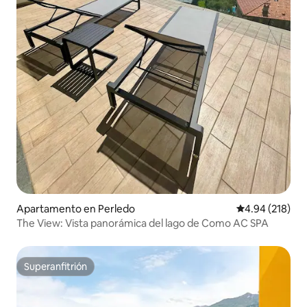
Apartamento en Perledo
Calificación pr
4.94 (218)
The View: Vista panorámica del lago de Como AC SPA
Superanfitrión
Superanfitrión