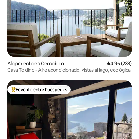
Alojamiento en Cernobbio
Calificación pr
4.96 (233)
Casa Toldino - Aire acondicionado, vistas al lago, ecológica
Favorito entre huéspedes
Favorito entre huéspedes preferido