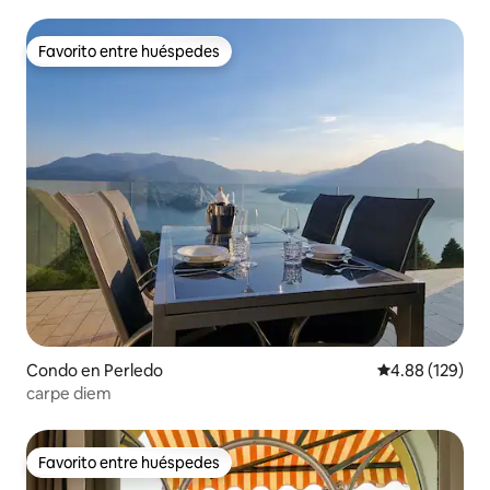
Favorito entre huéspedes
Favorito entre huéspedes
Condo en Perledo
Calificación pr
4.88 (129)
carpe diem
Favorito entre huéspedes
Favorito entre huéspedes