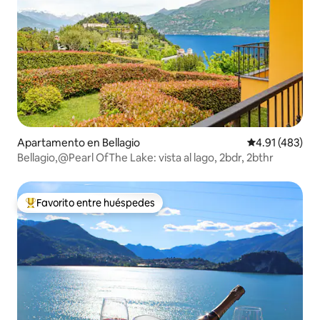
Apartamento en Bellagio
Calificación p
4.91 (483)
Bellagio,@Pearl OfThe Lake: vista al lago, 2bdr, 2bthr
Favorito entre huéspedes
Favorito entre huéspedes preferido