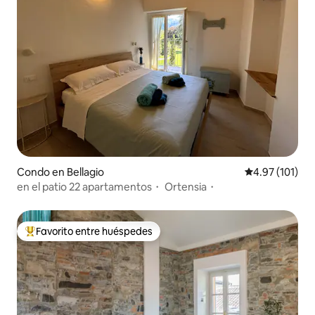
Condo en Bellagio
Calificación p
4.97 (101)
en el patio 22 apartamentos・ Ortensia・
Favorito entre huéspedes
Favorito entre huéspedes preferido