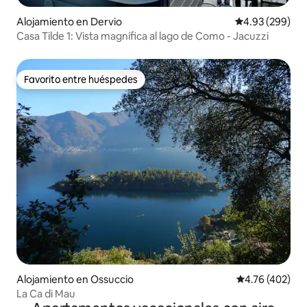
Alojamiento en Dervio
Calificación pr
4.93 (299)
Casa Tilde 1: Vista magnífica al lago de Como - Jacuzzi
Favorito entre huéspedes
Favorito entre huéspedes
Alojamiento en Ossuccio
Calificación pr
4.76 (402)
La Ca di Mau