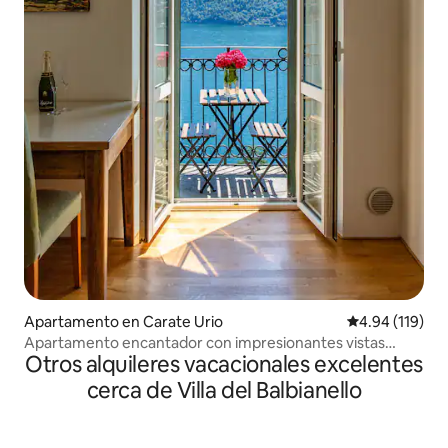
Apartamento en Carate Urio
Calificación p
4.94 (119)
Apartamento encantador con impresionantes vistas
Otros alquileres vacacionales excelentes
/balcón/aire acondicionado en Emy House
cerca de Villa del Balbianello