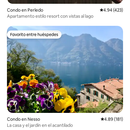
Condo en Perledo
Calificación pr
4.94 (423)
Apartamento estilo resort con vistas al lago
Favorito entre huéspedes
Favorito entre huéspedes
Condo en Nesso
Calificación p
4.89 (181)
La casa y el jardín en el acantilado