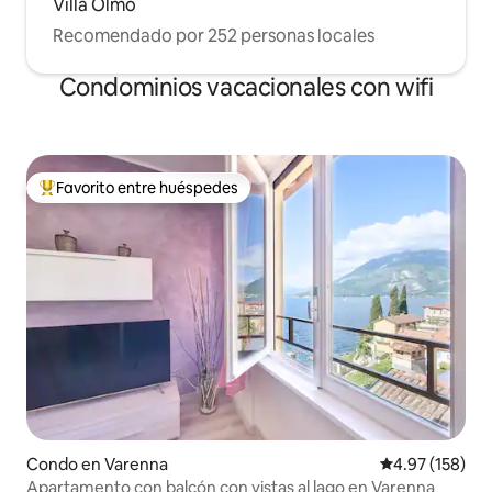
Villa Olmo
invitados en el área del lago frente a la
Recomendado por 252 personas locales
villa. Más tarde, su hija erigió una lápida
en su memoria. En el pequeño
Condominios vacacionales con wifi
cementerio de Blevio es posible visitar la
tumba de Giuditta Pasta que murió en
1865.
Favorito entre huéspedes
Favorito entre huéspedes preferido
Condo en Varenna
Calificación p
4.97 (158)
Apartamento con balcón con vistas al lago en Varenna