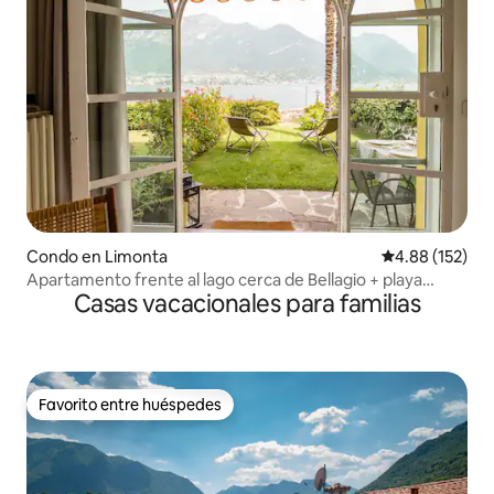
Condo en Limonta
Calificación p
4.88 (152)
Apartamento frente al lago cerca de Bellagio + playa
Casas vacacionales para familias
privada y estacionamiento
Favorito entre huéspedes
Favorito entre huéspedes