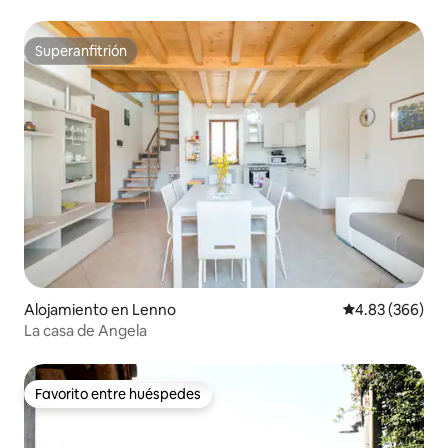
al lago
Superanfitrión
Superanfitrión
Alojamiento en Lenno
Calificación pr
4.83 (366)
La casa de Angela
Favorito entre huéspedes
Favorito entre huéspedes