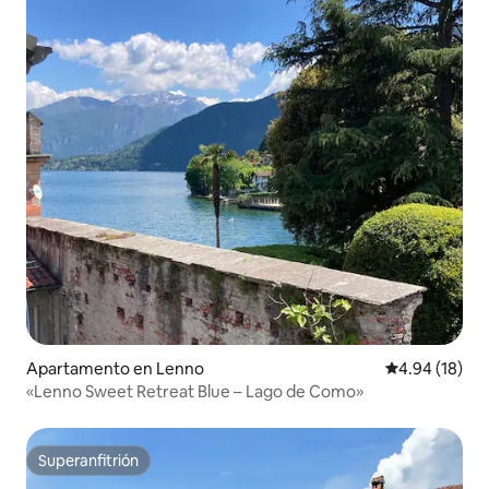
Apartamento en Lenno
Calificación 
4.94 (18)
«Lenno Sweet Retreat Blue – Lago de Como»
Superanfitrión
Superanfitrión