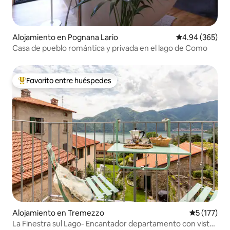
Alojamiento en Pognana Lario
Calificación pr
4.94 (365)
Casa de pueblo romántica y privada en el lago de Como
Favorito entre huéspedes
Favorito entre huéspedes preferido
Alojamiento en Tremezzo
Calificació
5 (177)
La Finestra sul Lago- Encantador departamento con vista