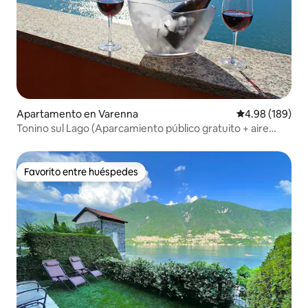
Apartamento en Varenna
Calificación pr
4.98 (189)
Tonino sul Lago (Aparcamiento público gratuito + aire
acondicionado), Varenna
Favorito entre huéspedes
Favorito entre huéspedes