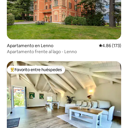
Apartamento en Lenno
Calificación p
4.86 (173)
Apartamento frente al lago - Lenno
Favorito entre huéspedes
Favorito entre huéspedes preferido