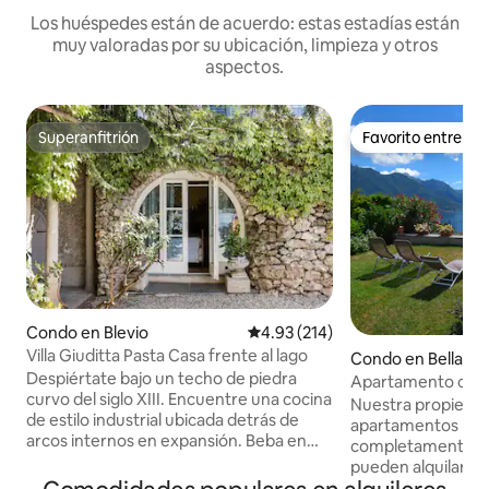
Los huéspedes están de acuerdo: estas estadías están
muy valoradas por su ubicación, limpieza y otros
aspectos.
Superanfitrión
Favorito entre h
Superanfitrión
Favorito entre h
Condo en Blevio
Calificación promedio: 4.93 de 5
4.93 (214)
Villa Giuditta Pasta Casa frente al lago
Condo en Bellagio
Despiértate bajo un techo de piedra
Apartamento con vi
curvo del siglo XIII. Encuentre una cocina
jardín y aparcamie
Nuestra propiedad
de estilo industrial ubicada detrás de
apartamentos rec
arcos internos en expansión. Beba en
completamente in
magníficas vistas al lago y a la montaña
pueden alquilar ju
desde una hamaca sombreada. Diríjase
individualmente. Se encuentra en una