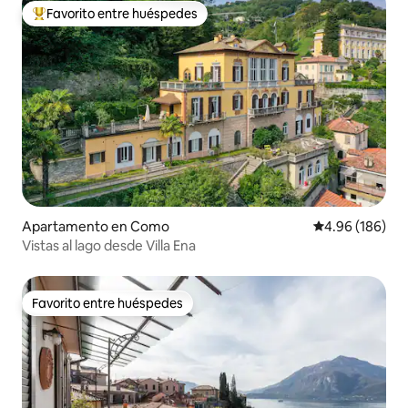
Favorito entre huéspedes
Favorito entre huéspedes preferido
Apartamento en Como
Calificación pr
4.96 (186)
Vistas al lago desde Villa Ena
Favorito entre huéspedes
Favorito entre huéspedes