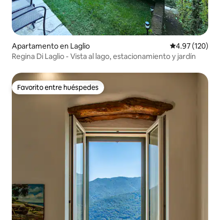
Apartamento en Laglio
Calificación p
4.97 (120)
Regina Di Laglio - Vista al lago, estacionamiento y jardín
Favorito entre huéspedes
Favorito entre huéspedes