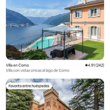
Villa en Como
Calificación p
4.91 (242)
Villa con vistas únicas al lago de Como
Favorito entre huéspedes
Favorito entre huéspedes