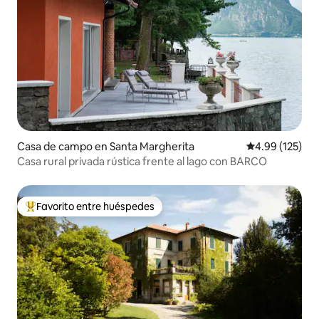
Casa de campo en Santa Margherita
Calificación p
4.99 (125)
Casa rural privada rústica frente al lago con BARCO
Favorito entre huéspedes
Favorito entre huéspedes preferido