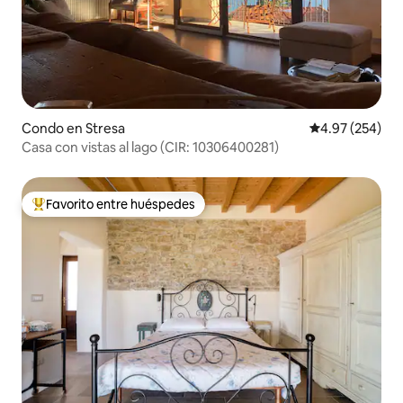
Condo en Stresa
Calificación pr
4.97 (254)
Casa con vistas al lago (CIR: 10306400281)
Favorito entre huéspedes
Favorito entre huéspedes preferido