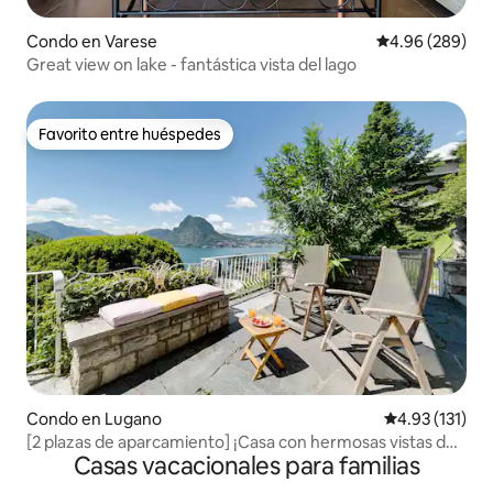
Condo en Varese
Calificación pr
4.96 (289)
Great view on lake - fantástica vista del lago
Favorito entre huéspedes
Favorito entre huéspedes
Condo en Lugano
Calificación p
4.93 (131)
[2 plazas de aparcamiento] ¡Casa con hermosas vistas del
Casas vacacionales para familias
lago de Lugano!