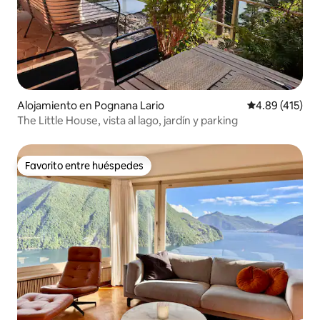
Alojamiento en Pognana Lario
Calificación p
4.89 (415)
The Little House, vista al lago, jardín y parking
Favorito entre huéspedes
Favorito entre huéspedes