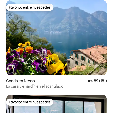
Favorito entre huéspedes
Favorito entre huéspedes
Condo en Nesso
Calificación p
4.89 (181)
La casa y el jardín en el acantilado
Favorito entre huéspedes
Favorito entre huéspedes