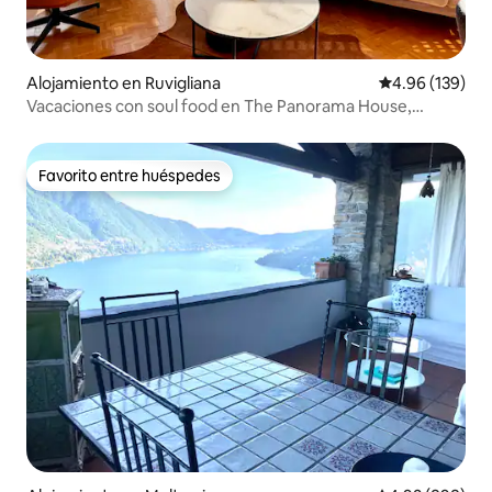
Alojamiento en Ruvigliana
Calificación pr
4.96 (139)
Vacaciones con soul food en The Panorama House,
Lugano
Favorito entre huéspedes
Favorito entre huéspedes