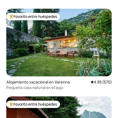
Favorito entre huéspedes
Favorito entre huéspedes preferido
Alojamiento vacacional en Varenna
Calificación pr
4.95 (570)
Pequeña casa natural en el lago
Favorito entre huéspedes
Favorito entre huéspedes preferido