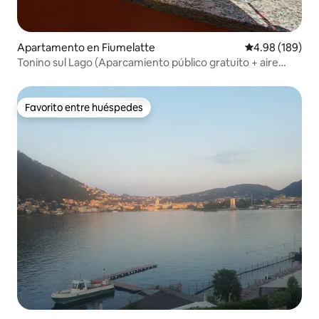
Apartamento en Fiumelatte
Calificación pr
4.98 (189)
Tonino sul Lago (Aparcamiento público gratuito + aire
acondicionado), Varenna
Favorito entre huéspedes
Favorito entre huéspedes