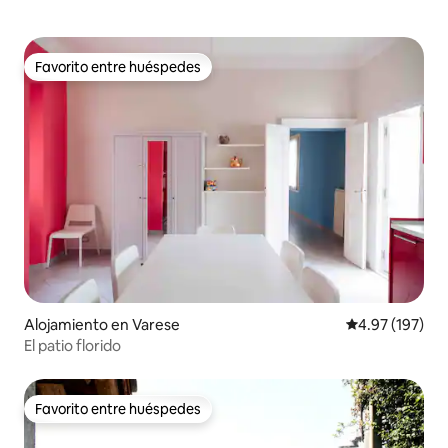
Favorito entre huéspedes
Favorito entre huéspedes
Alojamiento en Varese
Calificación p
4.97 (197)
El patio florido
Favorito entre huéspedes
Favorito entre huéspedes