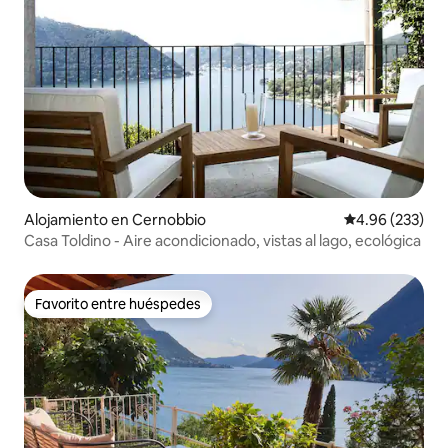
Alojamiento en Cernobbio
Calificación pr
4.96 (233)
Casa Toldino - Aire acondicionado, vistas al lago, ecológica
Favorito entre huéspedes
Favorito entre huéspedes