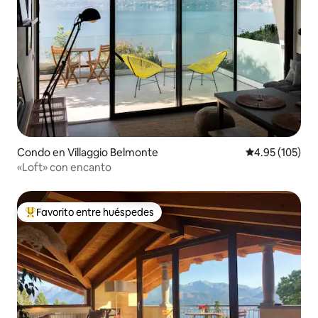
Condo en Villaggio Belmonte
Calificación p
4.95 (105)
«Loft» con encanto
Favorito entre huéspedes
Favorito entre huéspedes preferido