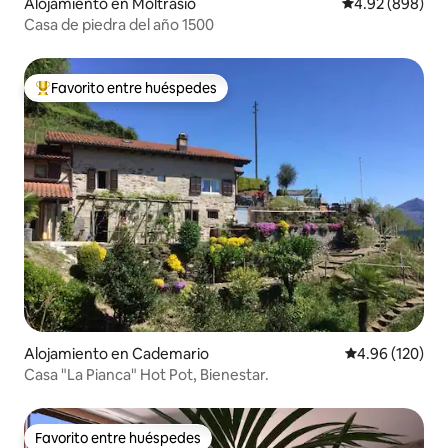
Alojamiento en Moltrasio
Calificación pr
4.92 (898)
Casa de piedra del año 1500
Favorito entre huéspedes
Favorito entre huéspedes preferido
Alojamiento en Cademario
Calificación pr
4.96 (120)
Casa "La Pianca" Hot Pot, Bienestar.
Favorito entre huéspedes
Favorito entre huéspedes