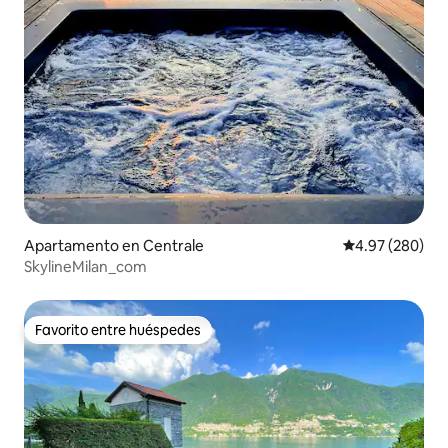
Apartamento en Centrale
Calificación pr
4.97 (280)
SkylineMilan_com
Favorito entre huéspedes
Favorito entre huéspedes