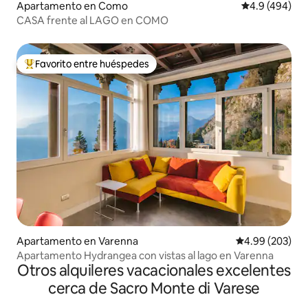
Apartamento en Como
Calificación p
4.9 (494)
CASA frente al LAGO en COMO
Favorito entre huéspedes
Favorito entre huéspedes preferido
Apartamento en Varenna
Calificación pr
4.99 (203)
Apartamento Hydrangea con vistas al lago en Varenna
Otros alquileres vacacionales excelentes
cerca de Sacro Monte di Varese