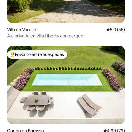
Villa en Varese
Calificación
5.0 (56)
Ala privada en villa Liberty con parque
Favorito entre huéspedes
Favorito entre huéspedes preferido
Condo en Barasso
Calificación p
4.99 (79)