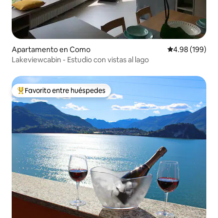
Apartamento en Como
Calificación pr
4.98 (199)
Lakeviewcabin - Estudio con vistas al lago
Favorito entre huéspedes
Favorito entre huéspedes preferido