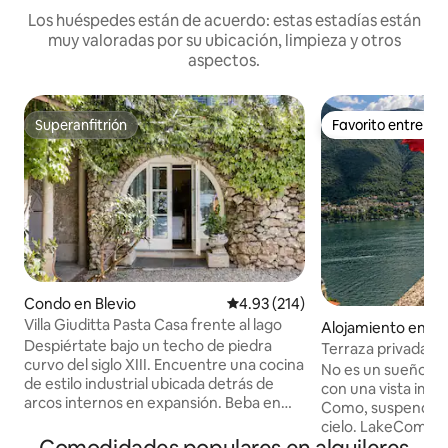
Los huéspedes están de acuerdo: estas estadías están
muy valoradas por su ubicación, limpieza y otros
aspectos.
Superanfitrión
Favorito entre h
Superanfitrión
Favorito entre h
Condo en Blevio
Calificación promedio: 4.93 de 5
4.93 (214)
Villa Giuditta Pasta Casa frente al lago
Alojamiento en Lag
Despiértate bajo un techo de piedra
Terraza privada en
curvo del siglo XIII. Encuentre una cocina
George Clooney L
No es un sueño: a
de estilo industrial ubicada detrás de
con una vista impr
arcos internos en expansión. Beba en
Como, suspendido e
magníficas vistas al lago y a la montaña
cielo. LakeComoAl
desde una hamaca sombreada. Diríjase
propiedad única co