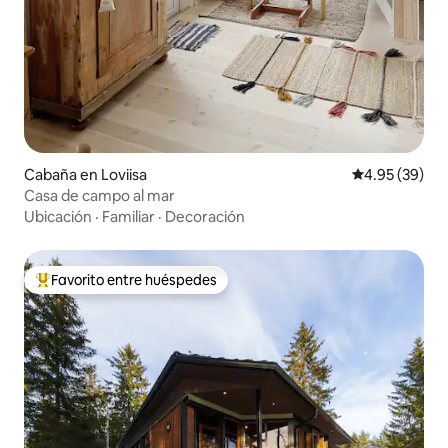
Cabaña en Loviisa
Calificación p
4.95 (39)
Casa de campo al mar
Ubicación
·
Familiar
·
Decoración
Favorito entre huéspedes
Favorito entre huéspedes preferido