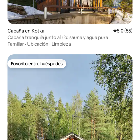
Cabaña en Kotka
Calificación
5.0 (55)
Cabaña tranquila junto al río: sauna y agua pura
Familiar
·
Ubicación
·
Limpieza
Favorito entre huéspedes
Favorito entre huéspedes