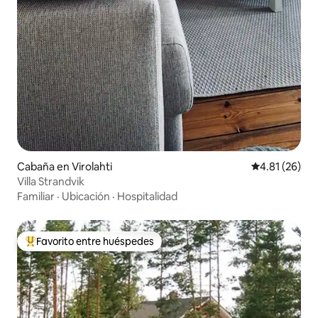
Cabaña en Virolahti
Calificación 
4.81 (26)
Villa Strandvik
Familiar
·
Ubicación
·
Hospitalidad
Favorito entre huéspedes
Favorito entre huéspedes preferido