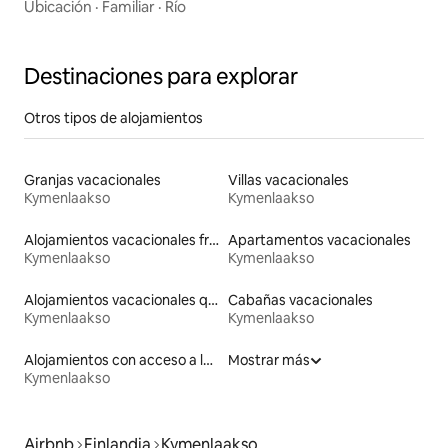
Ubicación
·
Familiar
·
Río
Destinaciones para explorar
Otros tipos de alojamientos
Granjas vacacionales
Villas vacacionales
Kymenlaakso
Kymenlaakso
Alojamientos vacacionales frente a la playa
Apartamentos vacacionales
Kymenlaakso
Kymenlaakso
Alojamientos vacacionales que admiten mascotas
Cabañas vacacionales
Kymenlaakso
Kymenlaakso
Alojamientos con acceso a la playa
Mostrar más
Kymenlaakso
Airbnb
Finlandia
Kymenlaakso