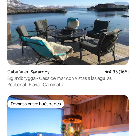
Cabaña en Sørarnøy
Calificación p
4.95 (165)
Sigurdbrygga - Casa de mar con vistas a las águilas
Peatonal
·
Playa
·
Caminata
Favorito entre huéspedes
Favorito entre huéspedes