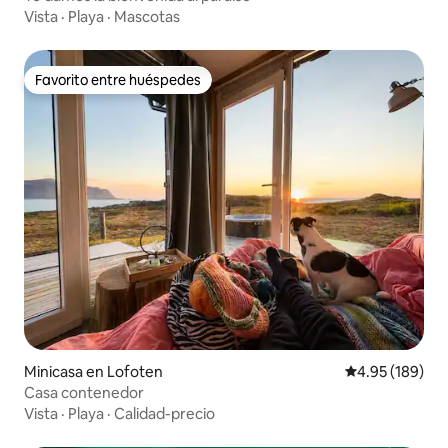
Vista
·
Playa
·
Mascotas
Favorito entre huéspedes
Favorito entre huéspedes
Minicasa en Lofoten
Calificación pr
4.95 (189)
Casa contenedor
Vista
·
Playa
·
Calidad-precio