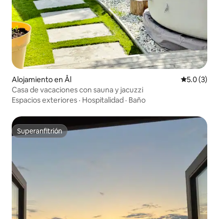
Alojamiento en Ål
Calificació
5.0 (3)
Casa de vacaciones con sauna y jacuzzi
Espacios exteriores
·
Hospitalidad
·
Baño
Superanfitrión
Superanfitrión