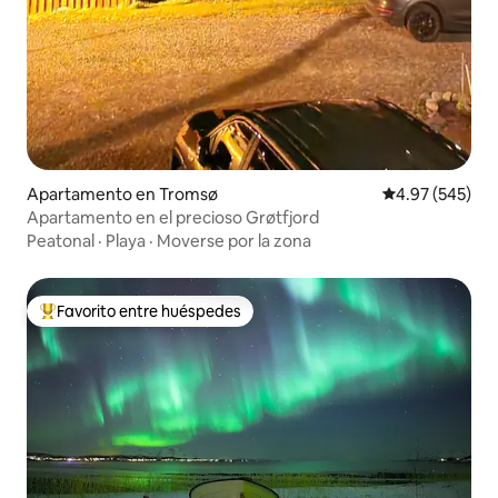
Apartamento en Tromsø
Calificación pr
4.97 (545)
Apartamento en el precioso Grøtfjord
Peatonal
·
Playa
·
Moverse por la zona
Favorito entre huéspedes
Favorito entre huéspedes preferido