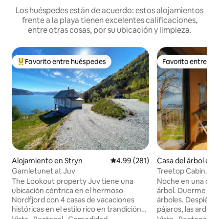
Los huéspedes están de acuerdo: estos alojamientos
frente a la playa tienen excelentes calificaciones,
entre otras cosas, por su ubicación y limpieza.
Favorito entre huéspedes
Favorito entre h
Favorito entre huéspedes preferido
Favorito entre h
Alojamiento en Stryn
Calificación promedio: 4.99 de 5
4.99 (281)
Casa del árbol en 
g
Gamletunet at Juv
Treetop Cabin. ¡U
junto al Hardanger
The Lookout property Juv tiene una
Noche en una caba
ubicación céntrica en el hermoso
árbol. Duerme entr
Nordfjord con 4 casas de vacaciones
árboles. Despiérta
históricas en el estilo rico en trandición
pájaros, las ardilla
noruego del oeste, silencio y tranquilidad
tus pies. Una expe