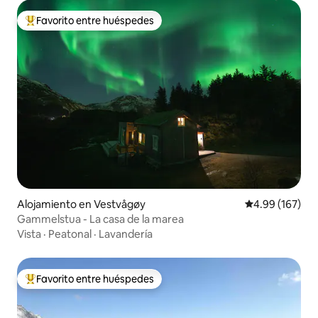
Favorito entre huéspedes
Favorito entre huéspedes preferido
Alojamiento en Vestvågøy
Calificación pr
4.99 (167)
Gammelstua - La casa de la marea
Vista
·
Peatonal
·
Lavandería
Favorito entre huéspedes
Favorito entre huéspedes preferido