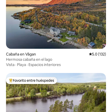
Cabaña en Vågan
Calificación 
5.0 (132)
Hermosa cabaña en el lago
Vista
·
Playa
·
Espacios interiores
Favorito entre huéspedes
Favorito entre huéspedes preferido