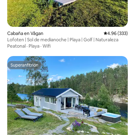
Cabaña en Vågan
Calificación pr
4.96 (333)
Lofoten | Sol de medianoche | Playa | Golf | Naturaleza
Peatonal
·
Playa
·
Wifi
Superanfitrión
Superanfitrión