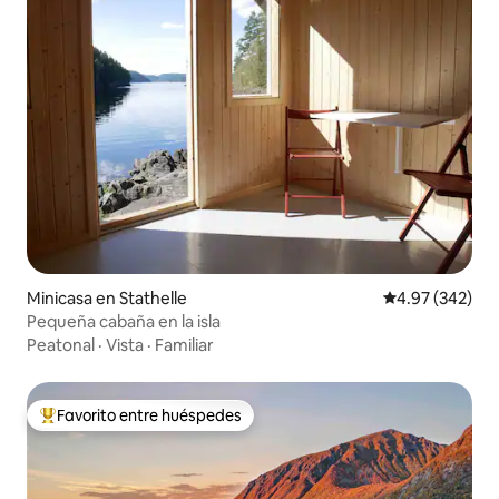
Minicasa en Stathelle
Calificación pr
4.97 (342)
Pequeña cabaña en la isla
Peatonal
·
Vista
·
Familiar
Favorito entre huéspedes
Favorito entre huéspedes preferido