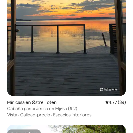
Minicasa en Østre Toten
Calificación 
4.77 (39)
Cabaña panorámica en Mjøsa (# 2)
Vista
·
Calidad-precio
·
Espacios interiores