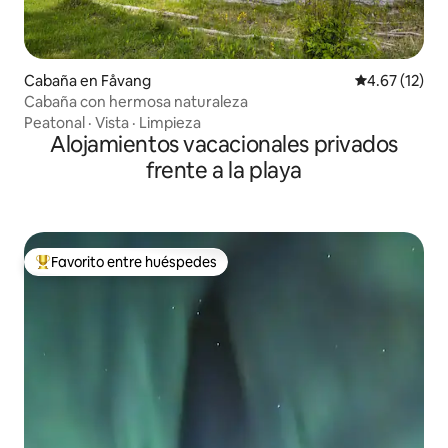
Cabaña en Fåvang
Calificación 
4.67 (12)
Cabaña con hermosa naturaleza
Peatonal
·
Vista
·
Limpieza
Alojamientos vacacionales privados
frente a la playa
Favorito entre huéspedes
Favorito entre huéspedes preferido