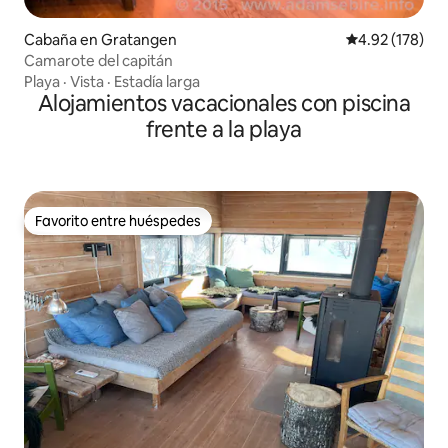
Cabaña en Gratangen
Calificación p
4.92 (178)
Camarote del capitán
Playa
·
Vista
·
Estadía larga
Alojamientos vacacionales con piscina
frente a la playa
Favorito entre huéspedes
Favorito entre huéspedes