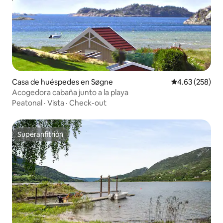
Casa de huéspedes en Søgne
Calificación pr
4.63 (258)
Acogedora cabaña junto a la playa
Peatonal
·
Vista
·
Check-out
Superanfitrión
Superanfitrión