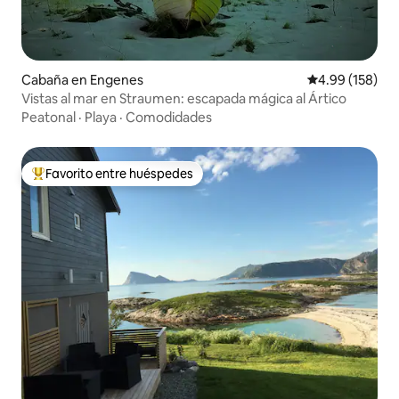
Cabaña en Engenes
Calificación pr
4.99 (158)
Vistas al mar en Straumen: escapada mágica al Ártico
Peatonal
·
Playa
·
Comodidades
Favorito entre huéspedes
Favorito entre huéspedes preferido