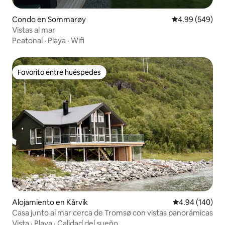
Condo en Sommarøy
Calificación pr
4.99 (549)
Vistas al mar
Peatonal
·
Playa
·
Wifi
Favorito entre huéspedes
Favorito entre huéspedes
Alojamiento en Kårvik
Calificación pr
4.94 (140)
Casa junto al mar cerca de Tromsø con vistas panorámicas
Vista
·
Playa
·
Calidad del sueño