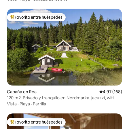
Favorito entre huéspedes
Favorito entre huéspedes preferido
Cabaña en Roa
Calificación pr
4.97 (168)
120 m2. Privado y tranquilo en Nordmarka, jacuzzi, wifi
Vista
·
Playa
·
Parrilla
Favorito entre huéspedes
Favorito entre huéspedes preferido