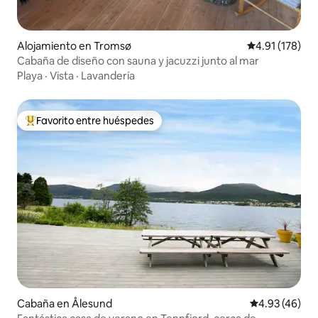
Alojamiento en Tromsø
Calificación p
4.91 (178)
Cabaña de diseño con sauna y jacuzzi junto al mar
Playa
·
Vista
·
Lavandería
Favorito entre huéspedes
Favorito entre huéspedes preferido
Cabaña en Ålesund
Calificación 
4.93 (46)