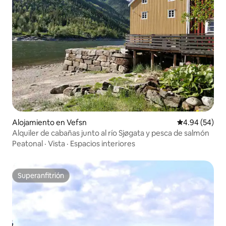
Alojamiento en Vefsn
Calificación p
4.94 (54)
Alquiler de cabañas junto al río Sjøgata y pesca de salmón
Peatonal
·
Vista
·
Espacios interiores
Superanfitrión
Superanfitrión