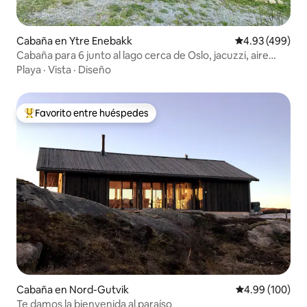
Cabaña en Ytre Enebakk
Calificación pr
4.93 (499)
Cabaña para 6 junto al lago cerca de Oslo, jacuzzi, aire
acondicionado, wifi
Playa
·
Vista
·
Diseño
Favorito entre huéspedes
Favorito entre huéspedes preferido
Cabaña en Nord-Gutvik
Calificación pr
4.99 (100)
Te damos la bienvenida al paraíso