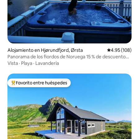
Alojamiento en Hjørundfjord, Ørsta
Calificación pr
4.95 (108)
Panorama de los fiordos de Noruega 15 % de descuento
Otoño/Invierno
Vista
·
Playa
·
Lavandería
Favorito entre huéspedes
Favorito entre huéspedes preferido