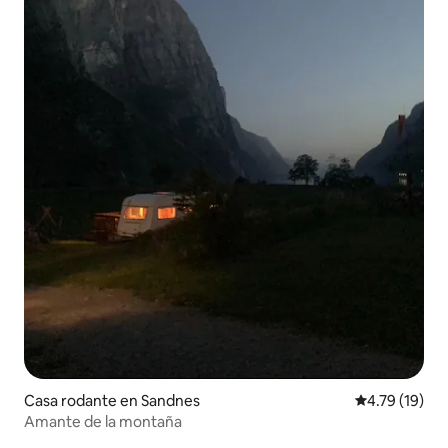
Casa rodante en Sandnes
Calificación 
4.79 (19)
Amante de la montaña