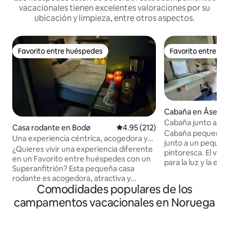
vacacionales tienen excelentes valoraciones por su
ubicación y limpieza, entre otros aspectos.
Favorito entre huéspedes
Favorito entre h
Favorito entre huéspedes
Favorito entre h
Cabaña en Åseral
Cabaña junto al río
Casa rodante en Bodø
Calificación promedio: 4.95 de 5
4.95 (212)
Sauna. Se aceptan
Cabaña pequeña c
Una experiencia céntrica, acogedora y
junto a un pequeño
asequible en Bodø
¿Quieres vivir una experiencia diferente
pintoresca. El vag
en un Favorito entre huéspedes con un
para la luz y la est
Superanfitrión? Esta pequeña casa
calefacción. Chim
rodante es acogedora, atractiva y
Posibilidad también
Comodidades populares de los
asequible, y está cerca del parque
sauna de barril/sa
infantil, el centro de la ciudad, el
campamentos vacacionales en Noruega
adicional. En la s
aeropuerto, el Museo de la Aviación,
agua caliente. Ba
Nordlandsbadet, el estadio Aspmyra,
préstamo gratuito. 
City Nord, Hurtigruta, Hurtigbåt, la