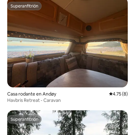
Superanfitrión
Superanfitrión
Casa rodante en Andøy
Calificación
4.75 (8)
Havbris Retreat - Caravan
Superanfitrión
Superanfitrión