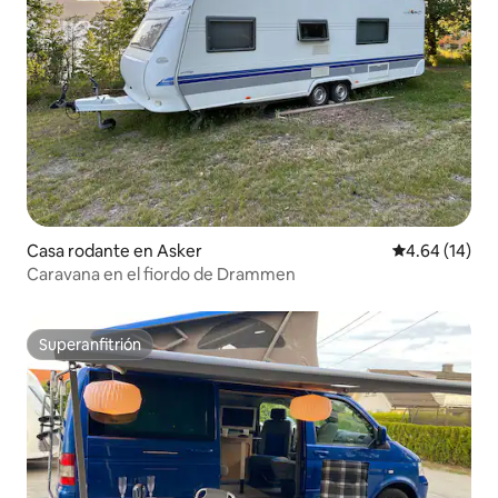
Casa rodante en Asker
Calificación 
4.64 (14)
Caravana en el fiordo de Drammen
Superanfitrión
Superanfitrión