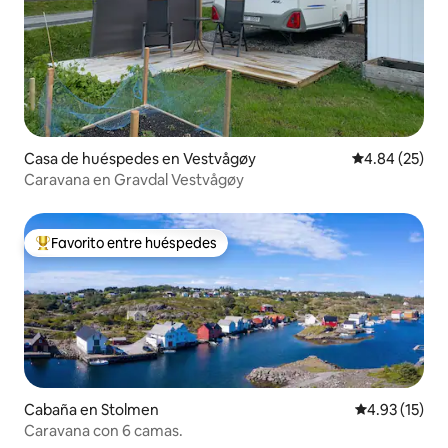
Casa de huéspedes en Vestvågøy
Calificación p
4.84 (25)
Caravana en Gravdal Vestvågøy
Favorito entre huéspedes
Favorito entre huéspedes preferido
Cabaña en Stolmen
Calificación 
4.93 (15)
Caravana con 6 camas.