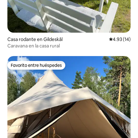
Casa rodante en Gildeskål
Calificación 
4.93 (14)
Caravana en la casa rural
Favorito entre huéspedes
Favorito entre huéspedes