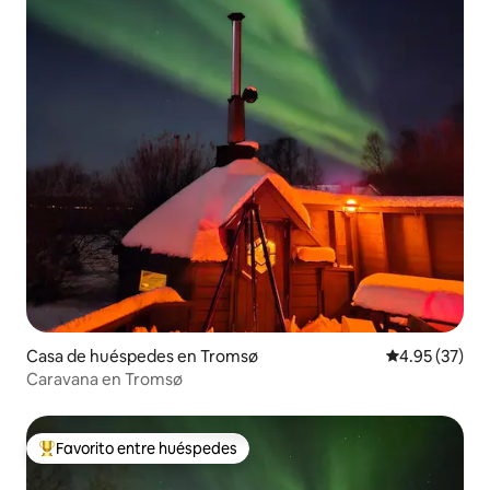
Casa de huéspedes en Tromsø
Calificación 
4.95 (37)
Caravana en Tromsø
Favorito entre huéspedes
Favorito entre huéspedes preferido