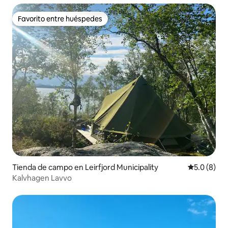
Favorito entre huéspedes
Favorito entre huéspedes
Tienda de campo en Leirfjord Municipality
Calificació
5.0 (8)
Kalvhagen Lavvo