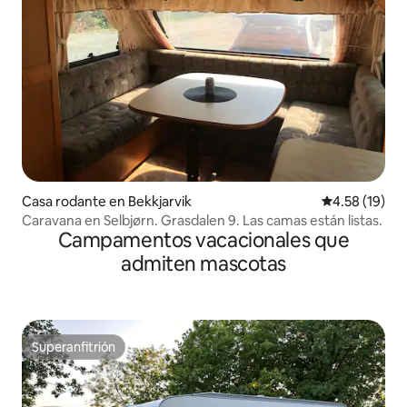
Casa rodante en Bekkjarvik
Calificación 
4.58 (19)
Caravana en Selbjørn. Grasdalen 9. Las camas están listas.
Campamentos vacacionales que
admiten mascotas
Superanfitrión
Superanfitrión