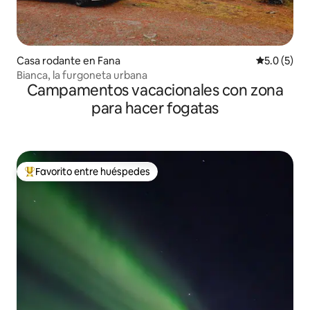
Casa rodante en Fana
Calificació
5.0 (5)
Bianca, la furgoneta urbana
Campamentos vacacionales con zona
para hacer fogatas
Favorito entre huéspedes
Favorito entre huéspedes preferido