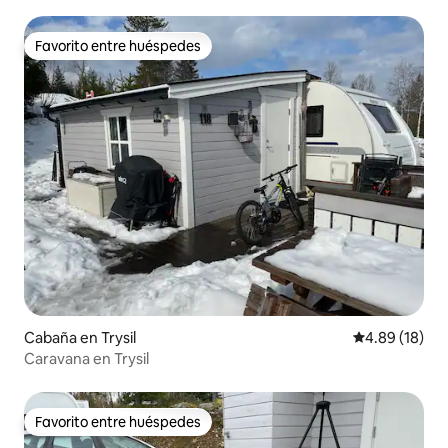
Favorito entre huéspedes
Favorito entre huéspedes
Cabaña en Trysil
Calificación 
4.89 (18)
Caravana en Trysil
Favorito entre huéspedes
Favorito entre huéspedes