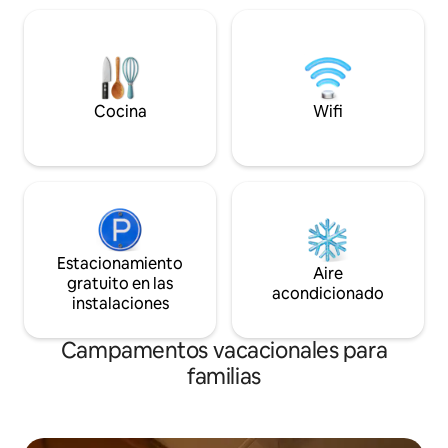
aquellos a los que 
estación de tren y la terminal de ferries.
con un alojamiento
Disfruta el tiempo con juegos de mesa,
otoño/invierno, 
prepara café/té/comida y ve películas.
15/9 al 1/5, el rem
Siente las fuerzas de la naturaleza con
propia cocina privad
las gotas de lluvia en la ventana, la brisa
permiten perros. 
en los árboles, el sol asomándose por la
Cocina
Wifi
esquí Bortelid.
ventana o la tormenta justo afuera de la
puerta, tal vez bajo la aurora boreal.
Consulta las fotos para ver impresiones.
¡Te damos la bienvenida! 🙂
Estacionamiento
Aire
gratuito en las
acondicionado
instalaciones
Campamentos vacacionales para
familias