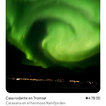
Casa rodante en Tromsø
Calificación
4.78 (9)
Caravana en el hermoso Ramfjorden