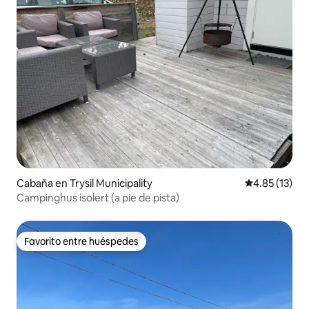
Cabaña en Trysil Municipality
Calificación 
4.85 (13)
Campinghus isolert (a pie de pista)
Favorito entre huéspedes
Favorito entre huéspedes