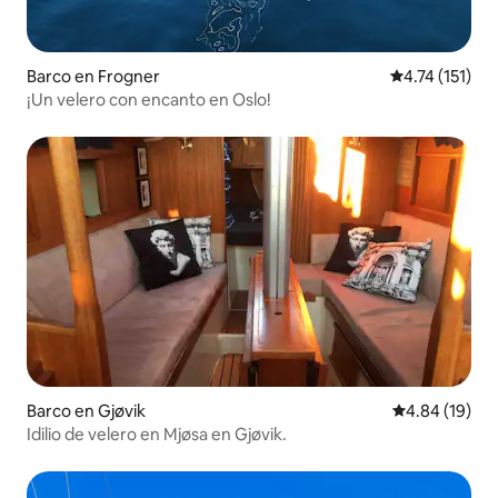
Barco en Frogner
Calificación p
4.74 (151)
¡Un velero con encanto en Oslo!
Barco en Gjøvik
Calificación 
4.84 (19)
Idilio de velero en Mjøsa en Gjøvik.