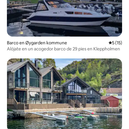
Barco en Øygarden kommune
Calificaci
5 (15)
Alójate en un acogedor barco de 29 pies en Kleppholmen