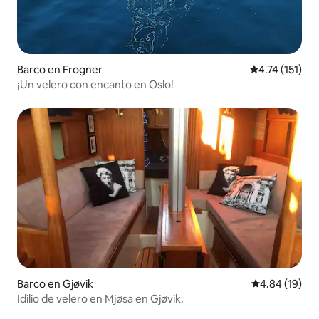
Barco en Frogner
Calificación p
4.74 (151)
¡Un velero con encanto en Oslo!
Barco en Gjøvik
Calificación 
4.84 (19)
Idilio de velero en Mjøsa en Gjøvik.