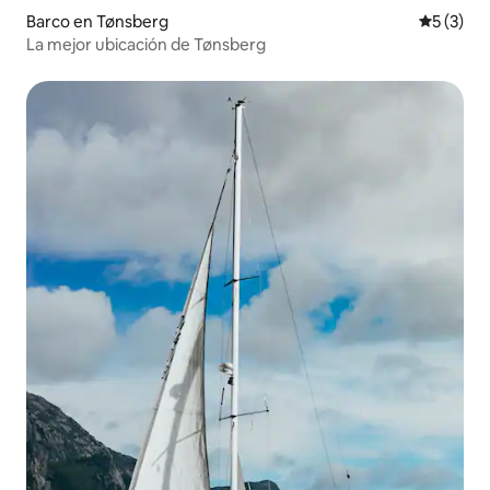
Barco en Tønsberg
Calificac
5 (3)
La mejor ubicación de Tønsberg