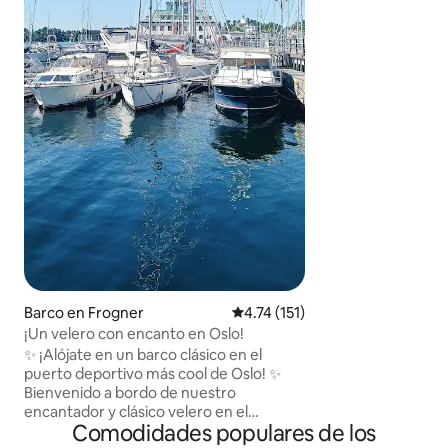
alojamiento en ba
necesitas para un
Instalaciones mod
duchas, lavadora 
del puerto deportivo. ¡Duerme 
suave sonido de la
impresionantes vis
centro de la ciudad! ¡Reserva
aventura marítima
⚓️
Barco en Frogner
Calificación promedio: 4.74 de 5
4.74 (151)
¡Un velero con encanto en Oslo!
✨ ¡Alójate en un barco clásico en el
puerto deportivo más cool de Oslo! ✨
Bienvenido a bordo de nuestro
encantador y clásico velero en el
Comodidades populares de los
corazón de Oslo. 🛌 Qué esperar: