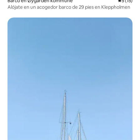
Barco en Øygarden kommune
Calificaci
5 (15)
Alójate en un acogedor barco de 29 pies en Kleppholmen