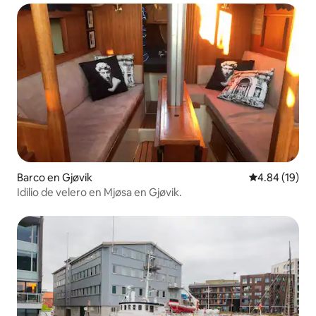
Barco en Gjøvik
Calificación 
4.84 (19)
Idilio de velero en Mjøsa en Gjøvik.