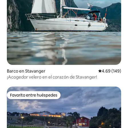
Barco en Stavanger
Calificación pr
4.69 (149)
¡Acogedor velero en el corazón de Stavanger!
Favorito entre huéspedes
Favorito entre huéspedes