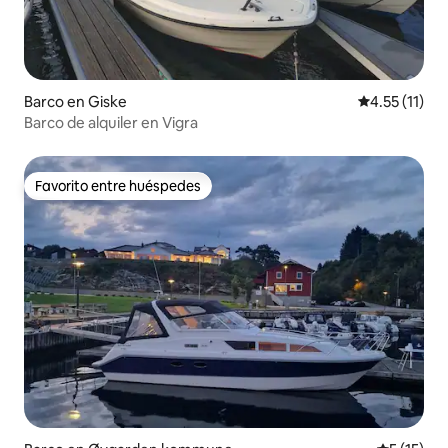
Barco en Giske
Calificación 
4.55 (11)
Barco de alquiler en Vigra
Favorito entre huéspedes
Favorito entre huéspedes