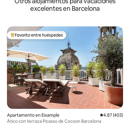
Otros alojamientos para vacaciones
excelentes en Barcelona
Favorito entre huéspedes
Favorito entre huéspedes preferido
Apartamento en Eixample
Calificación pr
4.87 (403)
Ático con terraza Picasso de Cocoon Barcelona