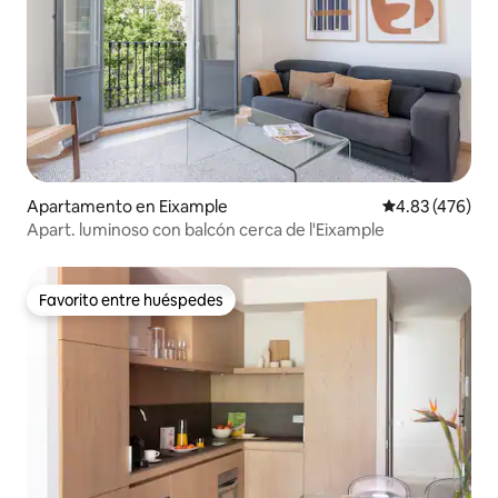
Apartamento en Eixample
Calificación pr
4.83 (476)
Apart. luminoso con balcón cerca de l'Eixample
Favorito entre huéspedes
Favorito entre huéspedes