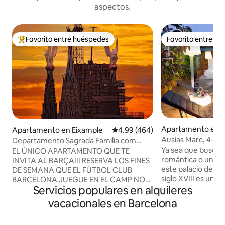
aspectos.
Favorito entre huéspedes
Favorito entre h
Favorito entre huéspedes preferido
Favorito entre h
Apartamento en E
Apartamento en Eixample
Calificación promedio: 4.99 de 5
4.99 (464)
Ausias Marc, 4-1_Ed
Departamento Sagrada Familia com
terraza 1
“Departamento en esquina”, Sa...
Ya sea que busqu
EL ÚNICO APARTAMENTO QUE TE
romántica o unas v
INVITA AL BARÇA!!! RESERVA LOS FINES
este palacio de es
DE SEMANA QUE EL FÚTBOL CLUB
siglo XVIII es un 
BARCELONA JUEGUE EN EL CAMP NOU
Servicios populares en alquileres
completamente am
Y TE INVITAMOS AL PARTIDO DEL
nuevo ubicado en 
"CAMPEONATO NACIONAL DE LIGA"
vacacionales en Barcelona
Barcelona. El elevador llega al tercer piso
CON 4 LOCALIDADES JUNTAS.
y un tramo de esca
*importante (Válido exclusivamente para