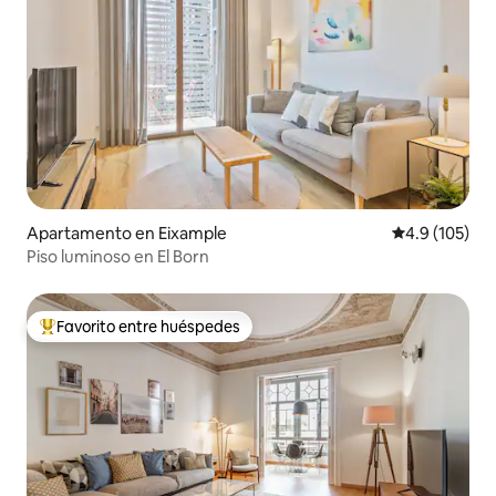
Apartamento en Eixample
Calificación 
4.9 (105)
Piso luminoso en El Born
Favorito entre huéspedes
Favorito entre huéspedes preferido