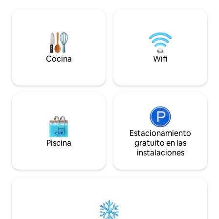
te lleva al depart
la TEMPORADA 2025/26) -Inicio
superior. Dos dormitorios, dos baños.
temporada: Agosto 2025 -Final,
Una con cama matr
temporada Mayo 2026 UN
puede ser con cam
APARTAMENTO ÚNICO, CON LAS
camas individuales
EXPERIENCIAS MÁS INCREÍBLES Y CON
y terraza. Hay espa
LAS MEJORES CRÍTICAS DE LOS
refrigerador y el 
HUÉSPEDES DE AIRB&B!!! LA VIVIENDA:
Cocina
Wifi
disposición de los
Un espacio compuesto de tres
espacio de almacenam
dormitorios con tres camas de
recomendable par
matrimonio, dos baños, un gran salón y
fiesta. No se permite música después de
una cocina en isla, conforman este
las 10:30 p. m. No
apartamento de 131m². El apartamento
después de las 10:30 p. m.
ha sido diseñado con elementos que
noche, con una es
conjugan ligereza y comodidad. Firmas
noches No se permiten bicicletas en el
como ZANOTTA, LEMA, CASSINA,
Estacionamiento
edificio ni en el 
ARCLINEA CUCINE, GAGGENAU, DORN
Piscina
gratuito en las
BRACHT y diseñadores como JOAQUIM
instalaciones
RIFE o PHILIPPE STARCK visten y
decoran este apartamento con espacios
integrados que se abren y proyectan, a
través de grandes ventanales, en la
cuadricula del Eixample. Una orientación
perfecta que le confiere unas vistas
inigualables hacia la Basílica y los jardines