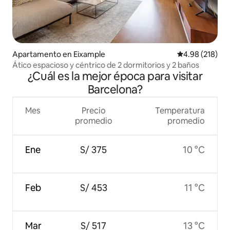
Apartamento en Eixample
Calificación pr
4.98 (218)
Ático espacioso y céntrico de 2 dormitorios y 2 baños
¿Cuál es la mejor época para visitar
Barcelona?
Mes
Precio
Temperatura
promedio
promedio
Ene
S/ 375
10 °C
Feb
S/ 453
11 °C
Mar
S/ 517
13 °C