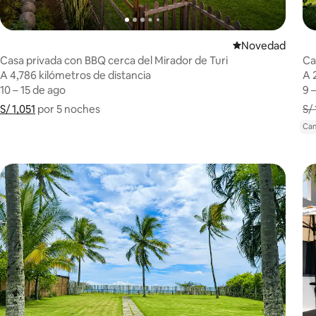
Lugar para hosp
Novedad
Casa privada con BBQ cerca del Mirador de Turi
Ca
A 4,786 kilómetros de distancia
A 4,786 kilómetros de distancia
A 
A 
10 – 15 de ago
10 – 15 de ago
9 
9 
S/ 1,051
S/ 1,051 por 5 noches
Muestra el desglose del precio
por 5 noches
S/
Can