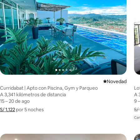
Lugar para hosp
Novedad
Curridabat | Apto con Piscina, Gym y Parqueo
Lo
A 3,341 kilómetros de distancia
A 3,341 kilómetros de distancia
A 
A 
15 – 20 de ago
15 – 20 de ago
9 
9 
S/ 1,122
S/ 1,122 por 5 noches
Muestra el desglose del precio
por 5 noches
S/
Can