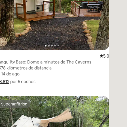
edarse
Calificación p
5.0
anquility Base: Dome a minutos de The Caverns
578 kilómetros de distancia
578 kilómetros de distancia
– 14 de ago
– 14 de ago
 3,812
 3,812 por 5 noches
Muestra el desglose del precio
por 5 noches
Superanfitrión
Superanfitrión