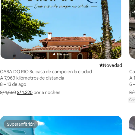
Lugar para hosp
Novedad
CASA DO RIO Su casa de campo en la ciudad
Ca
A 7,969 kilómetros de distancia
A 7,969 kilómetros de distancia
A 
A 
8 – 13 de ago
8 – 13 de ago
6 
6 
S/ 1,650
S/ 1,320
Muestra el desglose del precio
por 5 noches
S/
Can
Superanfitrión
Superanfitrión