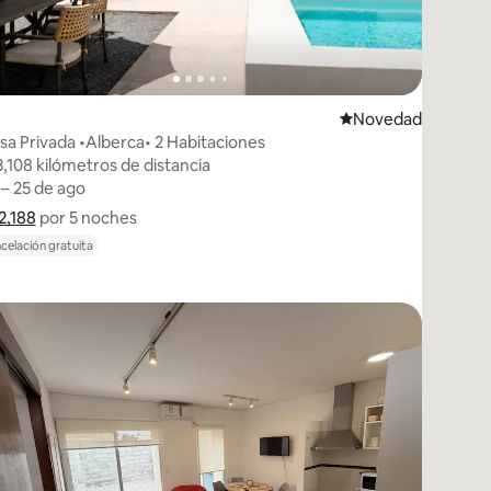
edarse
Lugar para hospeda
Novedad
sa Privada •Alberca• 2 Habitaciones
3,108 kilómetros de distancia
3,108 kilómetros de distancia
 – 25 de ago
 – 25 de ago
 2,188
 2,188 por 5 noches
Muestra el desglose del precio
por 5 noches
celación gratuita