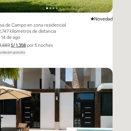
edarse
Lugar para hospeda
Novedad
sa de Campo en zona residencial
2,747 kilómetros de distancia
2,747 kilómetros de distancia
– 14 de ago
– 14 de ago
 1,683
S/ 1,358
Muestra el desglose del precio
por 5 noches
celación gratuita