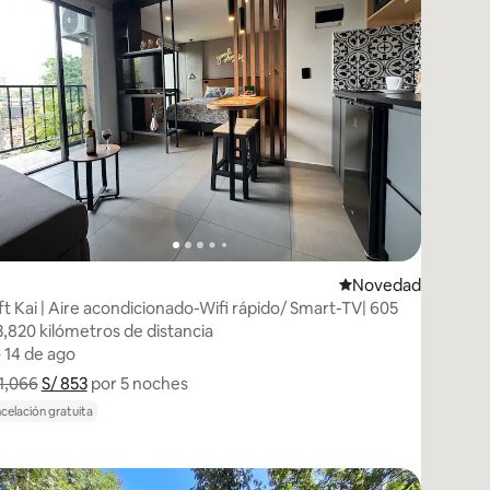
edarse
Lugar para hospeda
Novedad
ft Kai | Aire acondicionado-Wifi rápido/ Smart-TV| 605
3,820 kilómetros de distancia
3,820 kilómetros de distancia
– 14 de ago
– 14 de ago
 1,066
S/ 853
Muestra el desglose del precio
por 5 noches
celación gratuita