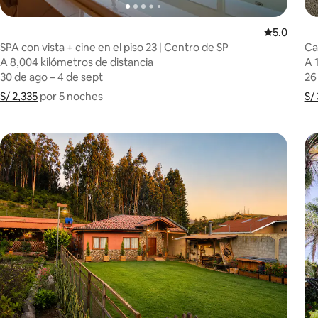
Calificació
5.0
SPA con vista + cine en el piso 23 | Centro de SP
Ca
A 8,004 kilómetros de distancia
A 8,004 kilómetros de distancia
A 
A 
30 de ago – 4 de sept
30 de ago – 4 de sept
26
26
S/ 2,335
S/ 2,335 por 5 noches
Muestra el desglose del precio
por 5 noches
S/ 
S/