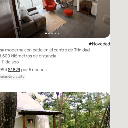
edarse
Lugar para hospeda
Novedad
sa moderna con patio en el centro de Trinidad
8,600 kilómetros de distancia
8,600 kilómetros de distancia
– 11 de ago
– 11 de ago
 994
S/ 829
Muestra el desglose del precio
por 5 noches
celación gratuita