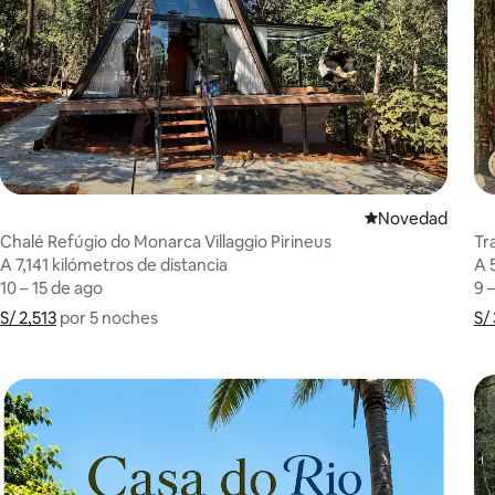
Lugar para hosp
Novedad
Chalé Refúgio do Monarca Villaggio Pirineus
Tr
A 7,141 kilómetros de distancia
A 7,141 kilómetros de distancia
A 
A 
10 – 15 de ago
10 – 15 de ago
9 
9 
S/ 2,513
S/ 2,513 por 5 noches
Muestra el desglose del precio
por 5 noches
S/
S/