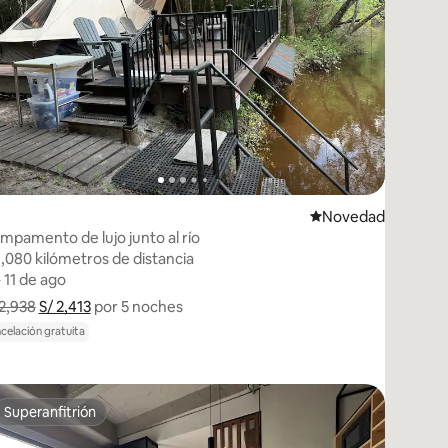
edarse
Lugar para hospeda
Novedad
mpamento de lujo junto al río
1,080 kilómetros de distancia
1,080 kilómetros de distancia
– 11 de ago
– 11 de ago
 2,938
S/ 2,413
Muestra el desglose del precio
por 5 noches
celación gratuita
Superanfitrión
Superanfitrión