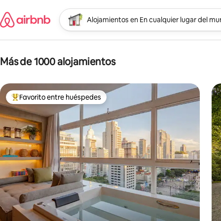
Omite
el
Alojamientos en En cualquier lugar del m
contenido
Empieza la búsqueda
Ubicación
Más de 1000 alojamientos
Resultados de la búsqueda; Más de 1000 alojamientos
Favorito entre huéspedes
Favorito entre huéspedes preferido