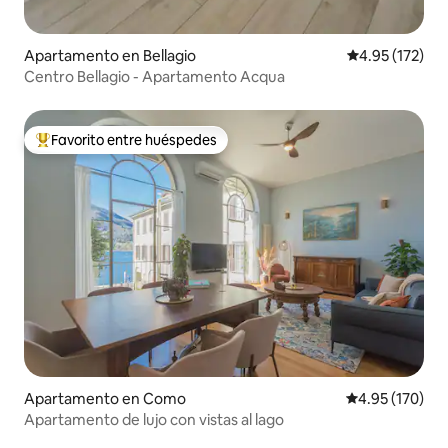
Apartamento en Bellagio
Calificación p
4.95 (172)
Centro Bellagio - Apartamento Acqua
Favorito entre huéspedes
Favorito entre huéspedes preferido
Apartamento en Como
Calificación p
4.95 (170)
Apartamento de lujo con vistas al lago