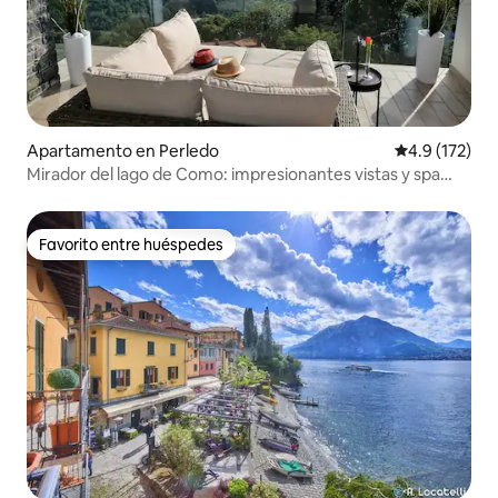
Apartamento en Perledo
Calificación 
4.9 (172)
Mirador del lago de Como: impresionantes vistas y spa
elegante ★★★
Favorito entre huéspedes
Favorito entre huéspedes