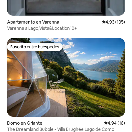
Apartamento en Varenna
Calificación p
4.93 (105)
Varenna a Lago,Vista&Location10+
Favorito entre huéspedes
Favorito entre huéspedes
Domo en Griante
Calificación 
4.94 (16)
The Dreamland Bubble - Villa Brughée Lago de Como