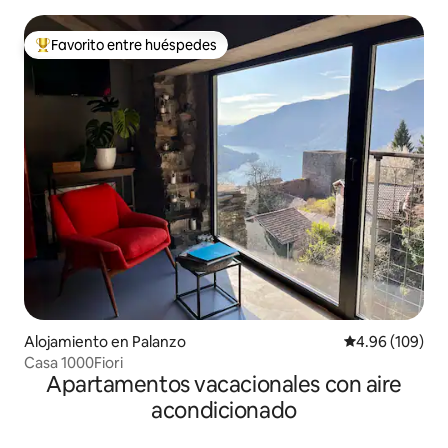
Favorito entre huéspedes
Favorito entre huéspedes preferido
Alojamiento en Palanzo
Calificación pr
4.96 (109)
Casa 1000Fiori
Apartamentos vacacionales con aire
acondicionado