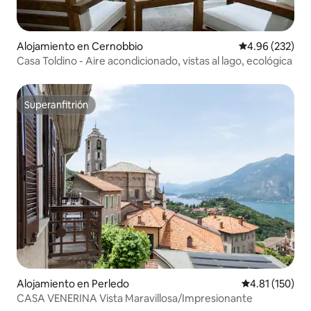
Alojamiento en Cernobbio
Calificación pr
4.96 (232)
Casa Toldino - Aire acondicionado, vistas al lago, ecológica
Superanfitrión
Superanfitrión
Alojamiento en Perledo
Calificación p
4.81 (150)
CASA VENERINA Vista Maravillosa/Impresionante