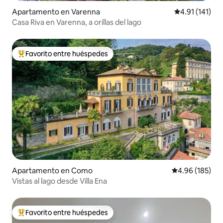
Apartamento en Varenna
Calificación p
4.91 (141)
Casa Riva en Varenna, a orillas del lago
Favorito entre huéspedes
Favorito entre huéspedes preferido
Apartamento en Como
Calificación pr
4.96 (185)
Vistas al lago desde Villa Ena
Favorito entre huéspedes
Favorito entre huéspedes preferido