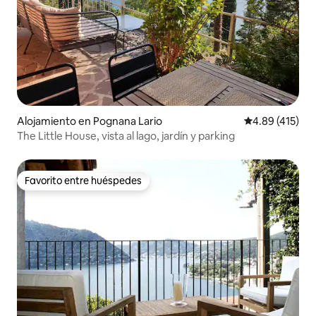
Alojamiento en Pognana Lario
Calificación p
4.89 (415)
The Little House, vista al lago, jardín y parking
Favorito entre huéspedes
Favorito entre huéspedes