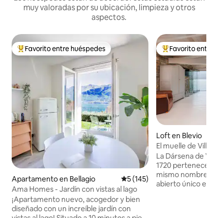
muy valoradas por su ubicación, limpieza y otros
aspectos.
Favorito entre huéspedes
Favorito entre
Favorito entre huéspedes preferido
Favorito entre hu
Loft en Blevio
El muelle de Villa 
La Dársena de Vil
1720 pertenece a la 
mismo nombre en B
Apartamento en Bellagio
Calificación promedio: 5 de 5
5 (145)
abierto único en s
Ama Homes - Jardín con vistas al lago
con piedra antigu
¡Apartamento nuevo, acogedor y bien
vidrio. Ofrece una
diseñado con un increíble jardín con
las históricas villas
vistas al lago! Situado a 10 minutos a pie