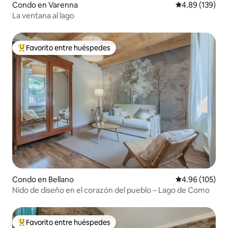
Condo en Varenna
Calificación pr
4.89 (139)
La ventana al lago
Favorito entre huéspedes
Favorito entre huéspedes preferido
Condo en Bellano
Calificación pr
4.96 (105)
Nido de diseño en el corazón del pueblo – Lago de Como
Favorito entre huéspedes
Favorito entre huéspedes preferido