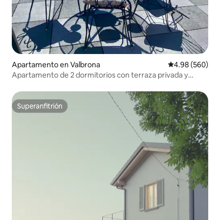
Apartamento en Valbrona
Calificación pr
4.98 (560)
Apartamento de 2 dormitorios con terraza privada y
vistas al lago
Superanfitrión
Superanfitrión