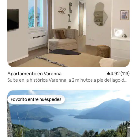
Apartamento en Varenna
Calificación p
4.92 (113)
Suite en la histórica Varenna, a 2 minutos a pie del lago de
Como
Favorito entre huéspedes
Favorito entre huéspedes