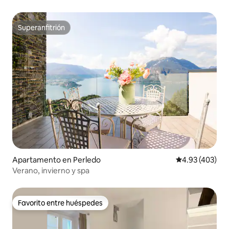
Superanfitrión
Superanfitrión
Apartamento en Perledo
Calificación pr
4.93 (403)
Verano, invierno y spa
Favorito entre huéspedes
Favorito entre huéspedes