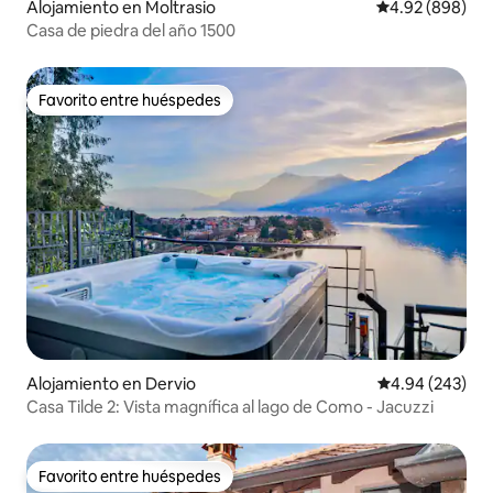
Alojamiento en Moltrasio
Calificación pr
4.92 (898)
Casa de piedra del año 1500
Favorito entre huéspedes
Favorito entre huéspedes
Alojamiento en Dervio
Calificación pr
4.94 (243)
Casa Tilde 2: Vista magnífica al lago de Como - Jacuzzi
Favorito entre huéspedes
Favorito entre huéspedes