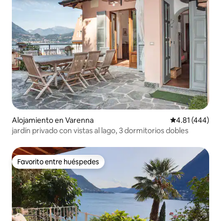
Alojamiento en Varenna
Calificación pr
4.81 (444)
jardín privado con vistas al lago, 3 dormitorios dobles
Favorito entre huéspedes
Favorito entre huéspedes