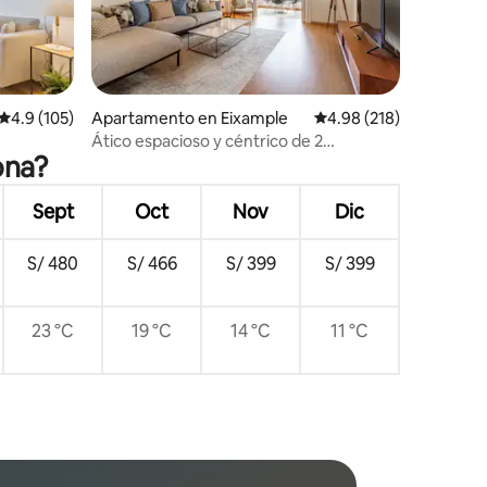
Calificación promedio: 4.9 de 5, 105 reseñas
4.9 (105)
Apartamento en Eixample
Calificación promedio: 
4.98 (218)
Ático espacioso y céntrico de 2
ona?
dormitorios y 2 baños
Sept
Oct
Nov
Dic
S/ 480
S/ 466
S/ 399
S/ 399
23 °C
19 °C
14 °C
11 °C