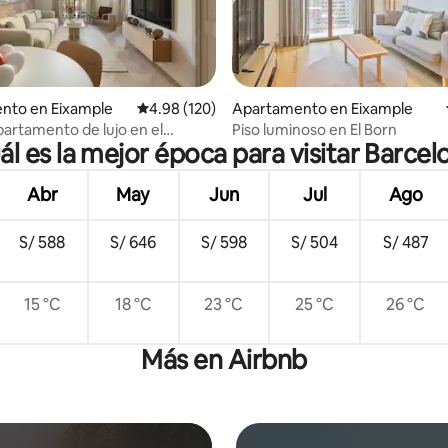
4.86 de 5, 110 reseñas
nto en Eixample
Calificación promedio: 4.98 de 5, 120 reseñas
4.98 (120)
Apartamento en Eixample
rtamento de lujo en el
Piso luminoso en El Born
ál es la mejor época para visitar Barcel
el Eixample
Abr
May
Jun
Jul
Ago
S/ 588
S/ 646
S/ 598
S/ 504
S/ 487
15 °C
18 °C
23 °C
25 °C
26 °C
Más en Airbnb