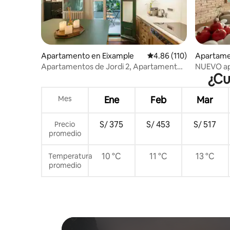
Apartamento en Eixample
Calificación promedio: 
4.86 (110)
Apartame
Apartamentos de Jordi 2, Apartamento
NUEVO apa
¿Cu
familiar 1
corazón d
Mes
Ene
Feb
Mar
S/ 375
S/ 453
S/ 517
Precio
promedio
10 °C
11 °C
13 °C
Temperatura
promedio