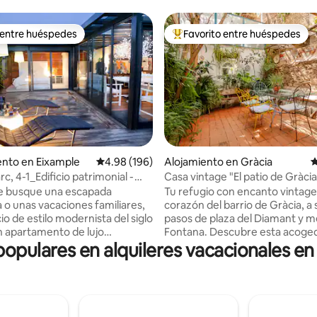
 entre huéspedes
Favorito entre huéspedes
 entre huéspedes
Favorito entre huéspedes prefe
nto en Eixample
Calificación promedio: 4.98 de 5, 196 reseñas
4.98 (196)
Alojamiento en Gràcia
C
4.99 de 5, 464 reseñas
c, 4-1_Edificio patrimonial -
Casa vintage "El patio de Gràcia
e busque una escapada
Tu refugio con encanto vintage
 o unas vacaciones familiares,
corazón del barrio de Gràcia, a
io de estilo modernista del siglo
pasos de plaza del Diamant y m
un apartamento de lujo
Fontana. Descubre esta acoge
populares en alquileres vacacionales e
mente amueblado y un ático
planta baja a pie de calle con patio
cado en el corazón de
privado, donde podrás disfrutar despué
 piso
de un día en la agitada vida de la
o de escaleras (24 escalones) te
apartamento tiene 3 dormitorio
epartamento en el piso superior.
dormitorios con cama doble (u
torios, dos baños. Una con
pequeño) 1 habitación con 1 c