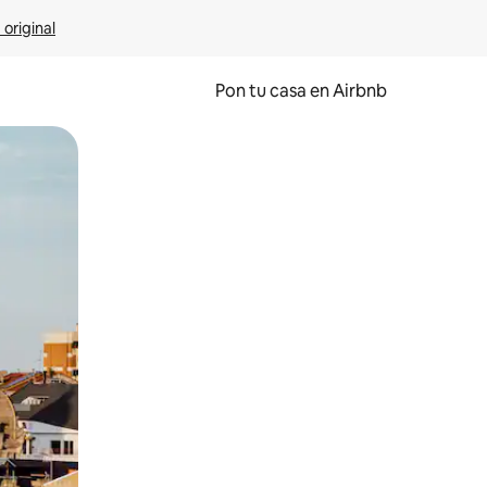
 original
Pon tu casa en Airbnb
o o desliza el dedo.