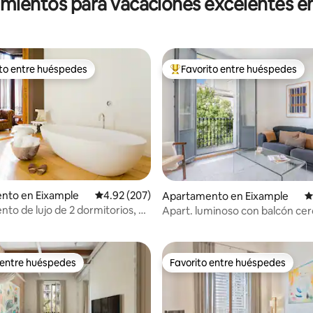
amientos para vacaciones excelentes e
ito entre huéspedes
Favorito entre huéspedes
 entre huéspedes preferido
Favorito entre huéspedes prefe
nto en Eixample
Calificación promedio: 4.92 de 5, 207 reseñas
4.92 (207)
Apartamento en Eixample
C
4.87 de 5, 403 reseñas
to de lujo de 2 dormitorios, 3
Apart. luminoso con balcón cer
erraza
l'Eixample
 entre huéspedes
Favorito entre huéspedes
 entre huéspedes
Favorito entre huéspedes