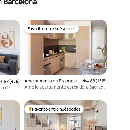
n Barcelona
Favorito entre huéspedes
rido
Favorito entre huéspedes
Apartamento en Eixample
Calificación promedio: 4
4.83 (1315)
alificación promedio: 4.83 de 5, 476 reseñas
4.83 (476)
Amplio apartamento cerca de la Sagrada
ca de
Familia
Favorito entre huéspedes
Favorito entre huéspedes preferido