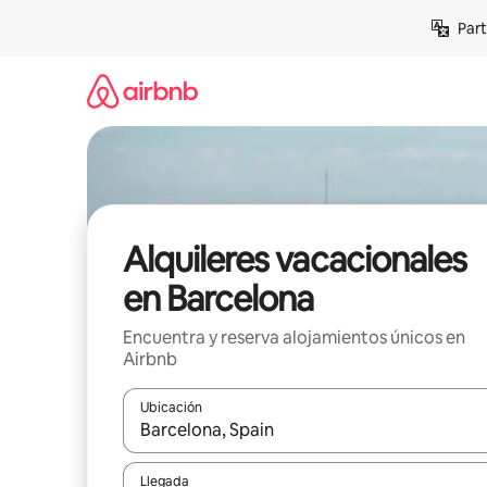
Omite
Part
el
contenido
Alquileres vacacionales
en Barcelona
Encuentra y reserva alojamientos únicos en
Airbnb
Ubicación
Cuando los resultados estén disponibles, navega co
Llegada