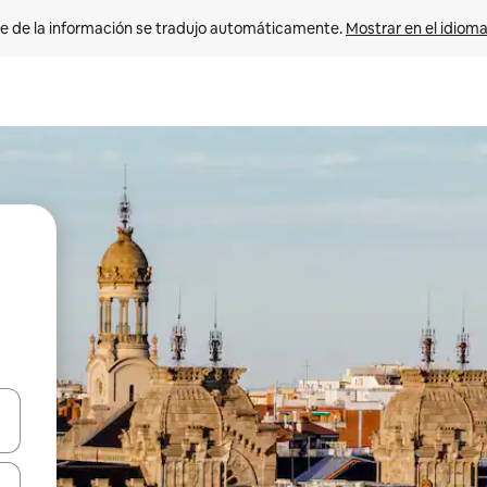
e de la información se tradujo automáticamente. 
Mostrar en el idioma
n las teclas de flecha hacia arriba y hacia abajo o explora con el tact