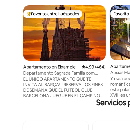
Favorito entre huéspedes
Favorito
Favorito entre huéspedes preferido
Favorito
Apartame
Apartamento en Eixample
Calificación promedio: 
4.99 (464)
Ausias Mar
Departamento Sagrada Familia com
terraza 1
“Departamento en esquina”, Sa...
Ya sea qu
EL ÚNICO APARTAMENTO QUE TE
romántica
INVITA AL BARÇA!!! RESERVA LOS FINES
este palac
DE SEMANA QUE EL FÚTBOL CLUB
XVIII es 
BARCELONA JUEGUE EN EL CAMP NOU
Servicios 
completa
Y TE INVITAMOS AL PARTIDO DEL
nuevo ubi
"CAMPEONATO NACIONAL DE LIGA"
Barcelona. El elevador llega al tercer
CON 4 LOCALIDADES JUNTAS.
y un tram
*importante (Válido exclusivamente para
lleva al d
la TEMPORADA 2025/26) -Inicio
Dos dormi
temporada: Agosto 2025 -Final,