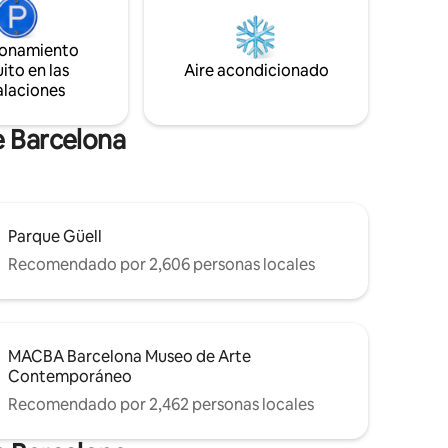
les son
agradables. Desde su balcón podrás
observar el vital ritmo de la ciudad y
ionamiento
izada a la
embelesarte con las vistas a la Pedrera
ito en las
Aire acondicionado
alaciones
e Barcelona
Parque Güell
Recomendado por 2,606 personas locales
MACBA Barcelona Museo de Arte
Contemporáneo
Recomendado por 2,462 personas locales